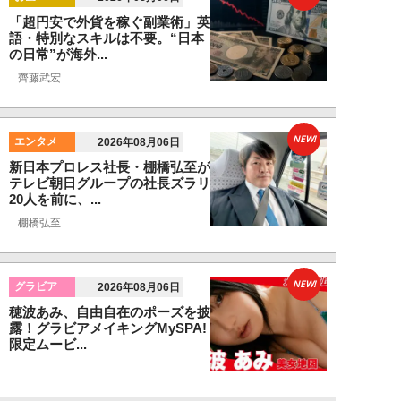
「超円安で外貨を稼ぐ副業術」英
語・特別なスキルは不要。“日本
の日常”が海外...
齊藤武宏
NEW!
エンタメ
2026年08月06日
新日本プロレス社長・棚橋弘至が
テレビ朝日グループの社長ズラリ
20人を前に、...
棚橋弘至
NEW!
グラビア
2026年08月06日
穂波あみ、自由自在のポーズを披
露！グラビアメイキングMySPA!
限定ムービ...