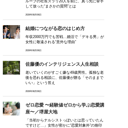
ループの社長ズラリ20人を前に、真っ先に挙手
して放った“まさかの質問”とは
2026年08月06日
結婚につながる恋のはじめ方
年収2000万円でも苦戦…婚活で「デキる男」が
女性に敬遠される“意外な理由”
2026年08月06日
佐藤優のインテリジェンス人生相談
老いていくのがすごく嫌な49歳男性。孤独な老
後を恐れる相談に、佐藤優が贈る「そのままで
いい」という答え
2026年08月06日
ゼロ恋愛 〜経験値ゼロから学ぶ恋愛講
座〜／堺屋大地
「当初からナルシストっぽいとは思っていたん
ですけど…」女性が密かに“恋愛対象外”の烙印