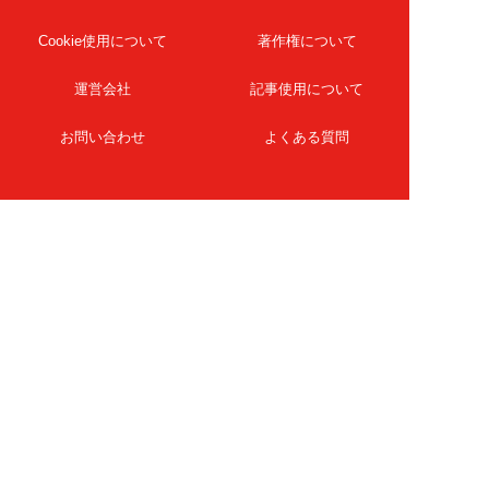
Cookie使用について
著作権について
運営会社
記事使用について
お問い合わせ
よくある質問
扶桑社Webメディア
女子SPA！
天然生活
ESSE ONLINE
日刊Sumai
孤独のグルメ
MAMOR-WEB