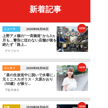
新着記事
NEW!
ニュース
2026年08月06日
上野アメ横の“一斉摘発”から3ヵ
月も…警告に従わない店舗が後を
絶たず「路上...
デヤブロウ
NEW!
エンタメ
2026年08月06日
「昼の生放送中に脱いで水着に」
元ミニスカポリス・大原かおり
（50歳）が振り...
千駄木雄大
NEW!
お金
2026年08月06日