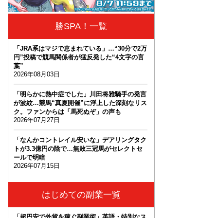
勝SPA！一覧
「JRA系はマジで恵まれている」…“30分で2万
円”投稿で競馬関係者が猛反発した“4文字の言
葉”
2026年08月03日
「明らかに熱中症でした」川田将雅騎手の発言
が波紋…競馬“真夏開催”に浮上した深刻なリス
ク。ファンからは「馬死ぬぞ」の声も
2026年07月27日
「なんかコントレイル安いな」デアリングタク
トが3.3億円の陰で…無敗三冠馬がセレクトセ
ールで明暗
2026年07月15日
はじめての副業一覧
「超円安で外貨を稼ぐ副業術」英語・特別なス