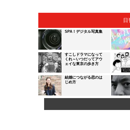
日
SPA！デジタル写真集
すこしドラマになって
くれ～いつだってアウ
ェイな東京の歩き方
結婚につながる恋のは
じめ方