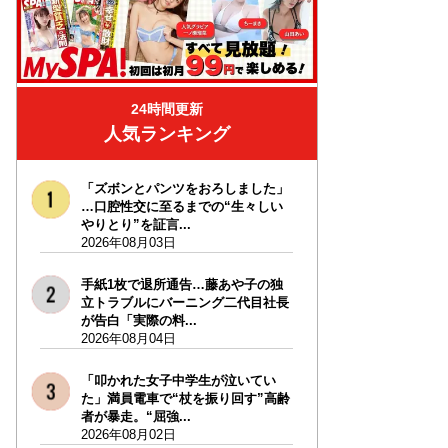
24時間更新
人気ランキング
「ズボンとパンツをおろしました」
…口腔性交に至るまでの“生々しい
やりとり”を証言...
2026年08月03日
手紙1枚で退所通告…藤あや子の独
立トラブルにバーニング二代目社長
が告白「実際の料...
2026年08月04日
「叩かれた女子中学生が泣いてい
た」満員電車で“杖を振り回す”高齢
者が暴走。“屈強...
2026年08月02日