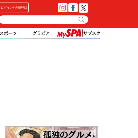
ログイン
会員登録
スポーツ
グラビア
サブスク