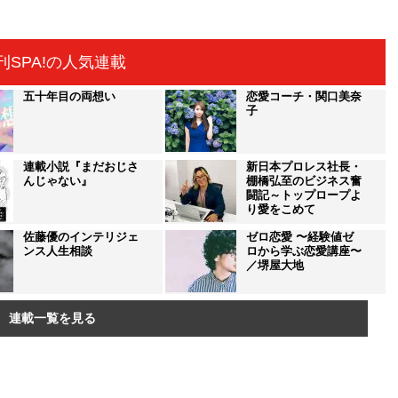
刊SPA!の人気連載
五十年目の両想い
恋愛コーチ・関口美奈
子
連載小説『まだおじさ
新日本プロレス社長・
んじゃない』
棚橋弘至のビジネス奮
闘記～トップロープよ
り愛をこめて
佐藤優のインテリジェ
ゼロ恋愛 〜経験値ゼ
ンス人生相談
ロから学ぶ恋愛講座〜
／堺屋大地
連載一覧を見る