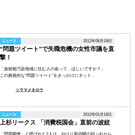
2012年06月19日
ニュース
“問題ツイート”で失職危機の女性市議を直
撃！
「放射能汚染地域に住む人の血って、ほしいですか？」
この挑発的な“問題ツイート”をきっかけにネット...
ソラマメタロウ
2012年01月19日
ニュース
上杉リークス 「消費税国会」直前の波紋
「問題閣僚」と呼ばれた2人は、やはり新内閣の顔ぶれから