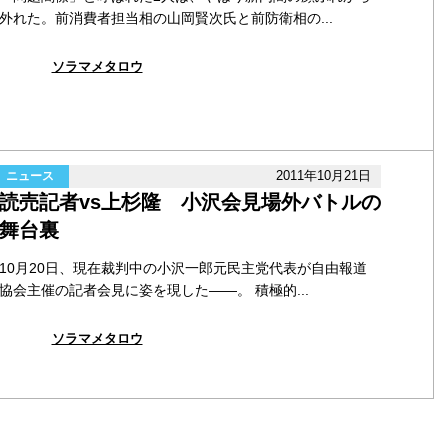
外れた。前消費者担当相の山岡賢次氏と前防衛相の...
ソラマメタロウ
2011年10月21日
ニュース
読売記者vs上杉隆 小沢会見場外バトルの
舞台裏
10月20日、現在裁判中の小沢一郎元民主党代表が自由報道
協会主催の記者会見に姿を現した――。 積極的...
ソラマメタロウ