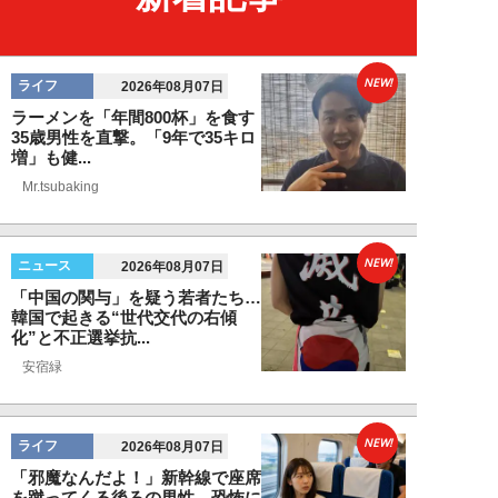
NEW!
ライフ
2026年08月07日
ラーメンを「年間800杯」を食す
35歳男性を直撃。「9年で35キロ
増」も健...
Mr.tsubaking
NEW!
ニュース
2026年08月07日
「中国の関与」を疑う若者たち…
韓国で起きる“世代交代の右傾
化”と不正選挙抗...
安宿緑
NEW!
ライフ
2026年08月07日
「邪魔なんだよ！」新幹線で座席
を蹴ってくる後ろの男性…恐怖に