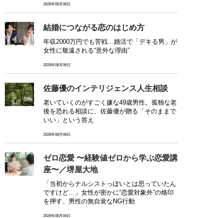
2026年08月06日
結婚につながる恋のはじめ方
年収2000万円でも苦戦…婚活で「デキる男」が
女性に敬遠される“意外な理由”
2026年08月06日
佐藤優のインテリジェンス人生相談
老いていくのがすごく嫌な49歳男性。孤独な老
後を恐れる相談に、佐藤優が贈る「そのままで
いい」という答え
2026年08月06日
ゼロ恋愛 〜経験値ゼロから学ぶ恋愛講
座〜／堺屋大地
「当初からナルシストっぽいとは思っていたん
ですけど…」女性が密かに“恋愛対象外”の烙印
を押す、男性の無自覚なNG行動
2026年08月04日