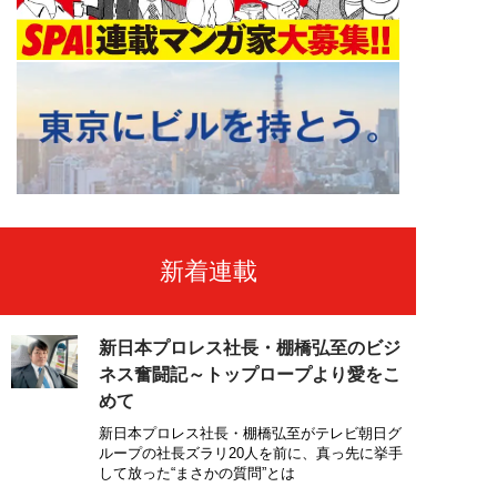
新着連載
新日本プロレス社長・棚橋弘至のビジ
ネス奮闘記～トップロープより愛をこ
めて
新日本プロレス社長・棚橋弘至がテレビ朝日グ
ループの社長ズラリ20人を前に、真っ先に挙手
して放った“まさかの質問”とは