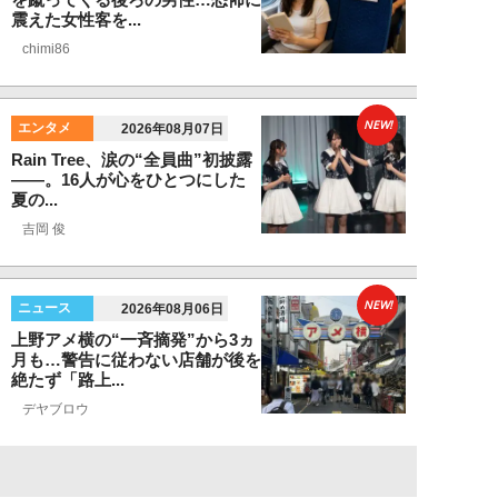
震えた女性客を...
chimi86
NEW!
エンタメ
2026年08月07日
Rain Tree、涙の“全員曲”初披露
――。16人が心をひとつにした
夏の...
吉岡 俊
NEW!
ニュース
2026年08月06日
上野アメ横の“一斉摘発”から3ヵ
月も…警告に従わない店舗が後を
絶たず「路上...
デヤブロウ