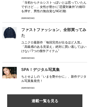
「当初からナルシストっぽいとは思っていたん
ですけど…」女性が密かに“恋愛対象外”の烙印
を押す、男性の無自覚なNG行動
2026年08月04日
ファストファッション、全部買ってみ
た
ユニクロ最新作「毎回完売が出るほど人気」
「高級感のある見栄え」絶対に買い逃してはい
けない“7つの傑作アイテム”
2026年08月04日
SPA！デジタル写真集
ちとせよしの「いまを艶やかに」、新作デジタ
ル写真集発売！
2026年08月03日
連載一覧を見る