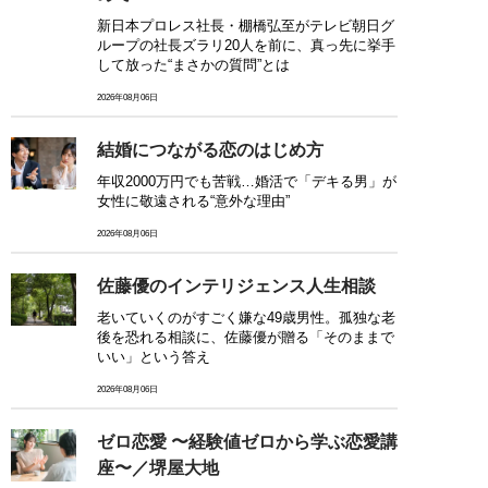
新日本プロレス社長・棚橋弘至がテレビ朝日グ
ループの社長ズラリ20人を前に、真っ先に挙手
して放った“まさかの質問”とは
2026年08月06日
結婚につながる恋のはじめ方
年収2000万円でも苦戦…婚活で「デキる男」が
女性に敬遠される“意外な理由”
2026年08月06日
佐藤優のインテリジェンス人生相談
老いていくのがすごく嫌な49歳男性。孤独な老
後を恐れる相談に、佐藤優が贈る「そのままで
いい」という答え
2026年08月06日
ゼロ恋愛 〜経験値ゼロから学ぶ恋愛講
座〜／堺屋大地