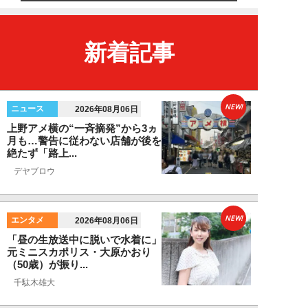
新着記事
NEW!
ニュース
2026年08月06日
上野アメ横の“一斉摘発”から3ヵ
月も…警告に従わない店舗が後を
絶たず「路上...
デヤブロウ
NEW!
エンタメ
2026年08月06日
「昼の生放送中に脱いで水着に」
元ミニスカポリス・大原かおり
（50歳）が振り...
千駄木雄大