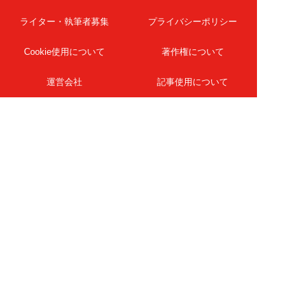
ライター・執筆者募集
プライバシーポリシー
Cookie使用について
著作権について
運営会社
記事使用について
お問い合わせ
よくある質問
扶桑社Webメディア
女子SPA！
天然生活
ESSE ONLINE
日刊Sumai
孤独のグルメ