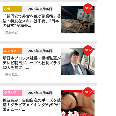
NEW!
お金
2026年08月06日
「超円安で外貨を稼ぐ副業術」英
語・特別なスキルは不要。“日本
の日常”が海外...
齊藤武宏
NEW!
エンタメ
2026年08月06日
新日本プロレス社長・棚橋弘至が
テレビ朝日グループの社長ズラリ
20人を前に、...
棚橋弘至
NEW!
グラビア
2026年08月06日
穂波あみ、自由自在のポーズを披
露！グラビアメイキングMySPA!
限定ムービ...