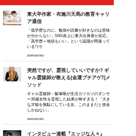
東大卒作家・布施川天馬の教育キャリ
ア通信
「低学歴なのに、勉強や読書が好きなのは意味
が分からない」SNS炎上に東大出身者が反応。
「高学歴＝地頭もいい」という認識が間違って
いるワケ
2026年08月09日
突然ですが、霊視していいですか? ギ
ャル霊媒師が教える[金運ブチアゲ⤴]メ
ソッド
ギャル霊媒師・飯塚唯が生活カツカツのダンサ
ー30歳女性を霊視した結果が怖すぎる！「大き
な才能を無駄にしている女。このままだと借金
しかねない」
2026年08月09日
インタビュー連載『エッジな人々』