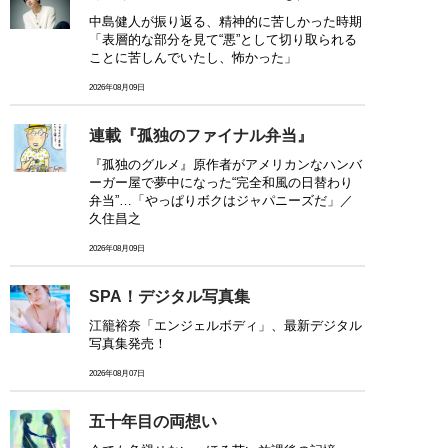
中島健人が振り返る、精神的に苦しかった時期
「表層的な部分を見て“悪”として切り取られる
ことに苦しんでいたし、怖かった」
2026年08月09日
連載『孤独のファイナル弁当』
『孤独のグルメ』原作者がアメリカンなハンバ
ーガー屋で夢中になった“完全和風の日替わり
弁当”…「やっぱりボクはジャパニーズだ」／
久住昌之
2026年08月09日
SPA！デジタル写真集
江籠裕奈「エンジェルボディ」、最新デジタル
写真集発売！
2026年08月07日
五十年目の両想い