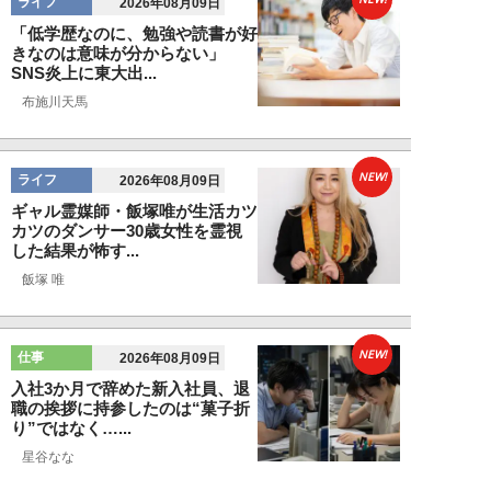
ライフ
2026年08月09日
「低学歴なのに、勉強や読書が好
きなのは意味が分からない」
SNS炎上に東大出...
布施川天馬
NEW!
ライフ
2026年08月09日
ギャル霊媒師・飯塚唯が生活カツ
カツのダンサー30歳女性を霊視
した結果が怖す...
飯塚 唯
NEW!
仕事
2026年08月09日
入社3か月で辞めた新入社員、退
職の挨拶に持参したのは“菓子折
り”ではなく…...
星谷なな