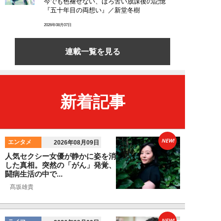
今でも色褪せない、ほろ苦い放課後の記憶
『五十年目の両想い』／新堂冬樹
2026年08月07日
連載一覧を見る
新着記事
NEW!
エンタメ
2026年08月09日
人気セクシー女優が静かに姿を消
した真相。突然の「がん」発覚、
闘病生活の中で...
髙坂雄貴
NEW!