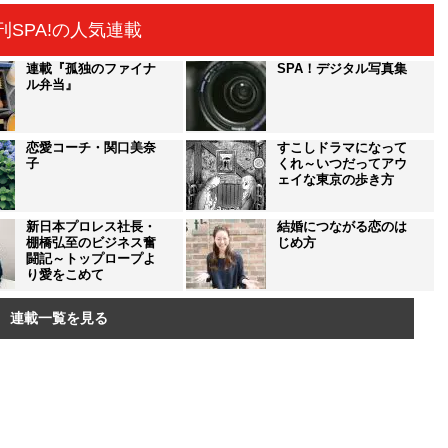
刊SPA!の人気連載
連載『孤独のファイナ
SPA！デジタル写真集
ル弁当』
恋愛コーチ・関口美奈
すこしドラマになって
子
くれ～いつだってアウ
ェイな東京の歩き方
新日本プロレス社長・
結婚につながる恋のは
棚橋弘至のビジネス奮
じめ方
闘記～トップロープよ
り愛をこめて
連載一覧を見る