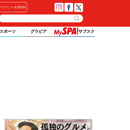
ログイン
会員登録
スポーツ
グラビア
サブスク