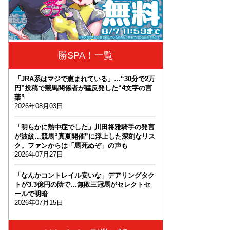
勝SPA！一覧
「JRA系はマジで恵まれている」…“30分で2万
円”投稿で競馬関係者が猛反発した“4文字の言
葉”
2026年08月03日
「明らかに熱中症でした」川田将雅騎手の発言
が波紋…競馬“真夏開催”に浮上した深刻なリス
ク。ファンからは「馬死ぬぞ」の声も
2026年07月27日
「なんかコントレイル安いな」デアリングタク
トが3.3億円の陰で…無敗三冠馬がセレクトセ
ールで明暗
2026年07月15日