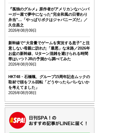
『孤独のグルメ』原作者がアメリカンなハンバ
ーガー屋で夢中になった“完全和風の日替わり
弁当”…「やっぱりボクはジャパニーズだ」／
久住昌之
2026年08月09日
新幹線で“大音量でゲームを実況する息子”と注
意しない母親に訪れた「最悪」な末路／2026年
お盆の新幹線、Uターン混雑を避けられる時間
帯はいつ？JRの予測から調べてみた
2026年08月09日
HKT48・石橋颯、グループ15周年記念ムックの
取材で頭をフル回転「どうやったらバレないか
を考えてました」
2026年08月08日