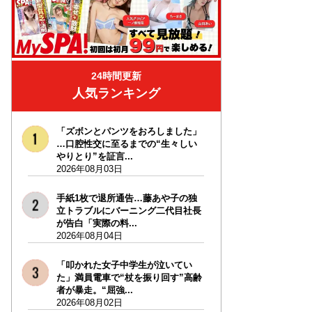
24時間更新
人気ランキング
「ズボンとパンツをおろしました」
…口腔性交に至るまでの“生々しい
やりとり”を証言...
2026年08月03日
手紙1枚で退所通告…藤あや子の独
立トラブルにバーニング二代目社長
が告白「実際の料...
2026年08月04日
「叩かれた女子中学生が泣いてい
た」満員電車で“杖を振り回す”高齢
者が暴走。“屈強...
2026年08月02日