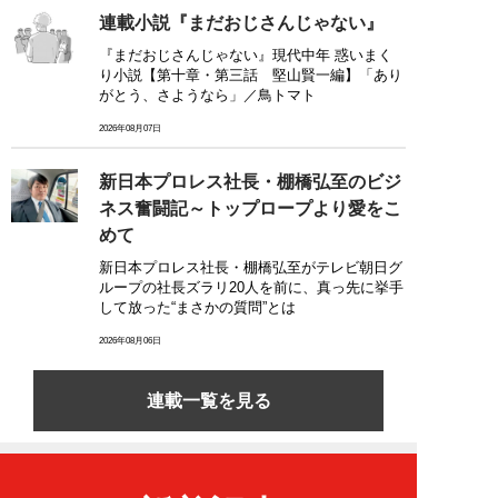
連載小説『まだおじさんじゃない』
『まだおじさんじゃない』現代中年 惑いまく
り小説【第十章・第三話 堅山賢一編】「あり
がとう、さようなら」／鳥トマト
2026年08月07日
新日本プロレス社長・棚橋弘至のビジ
ネス奮闘記～トップロープより愛をこ
めて
新日本プロレス社長・棚橋弘至がテレビ朝日グ
ループの社長ズラリ20人を前に、真っ先に挙手
して放った“まさかの質問”とは
2026年08月06日
連載一覧を見る