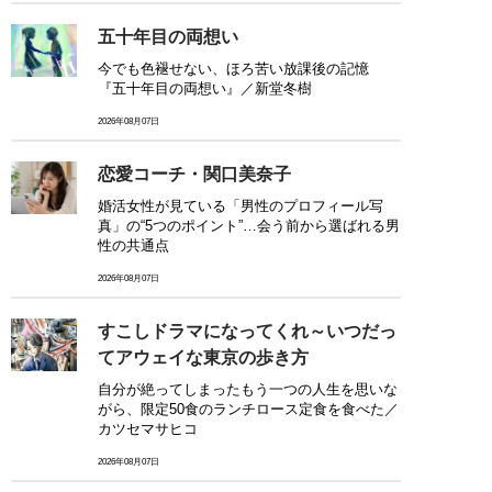
五十年目の両想い
今でも色褪せない、ほろ苦い放課後の記憶
『五十年目の両想い』／新堂冬樹
2026年08月07日
恋愛コーチ・関口美奈子
婚活女性が見ている「男性のプロフィール写
真」の“5つのポイント”…会う前から選ばれる男
性の共通点
2026年08月07日
すこしドラマになってくれ～いつだっ
てアウェイな東京の歩き方
自分が絶ってしまったもう一つの人生を思いな
がら、限定50食のランチロース定食を食べた／
カツセマサヒコ
2026年08月07日