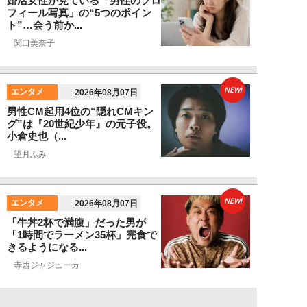
婚活女性が見ている「男性のプロ
フィール写真」の“5つのポイン
ト”…会う前か...
関口美奈子
NEW!
エンタメ
2026年08月07日
男性CM起用4位の“隠れCMキン
グ”は『20世紀少年』の元子役。
小倉史也（...
望月ふみ
NEW!
エンタメ
2026年08月07日
「牛丼2杯で満腹」だった男が
「1時間でラーメン35杯」完食で
きるようになる...
寺西ジャジューカ