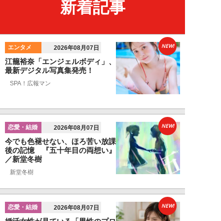
新着記事
NEW!
エンタメ
2026年08月07日
江籠裕奈「エンジェルボディ」、
最新デジタル写真集発売！
SPA！広報マン
NEW!
恋愛・結婚
2026年08月07日
今でも色褪せない、ほろ苦い放課
後の記憶 『五十年目の両想い』
／新堂冬樹
新堂冬樹
NEW!
恋愛・結婚
2026年08月07日