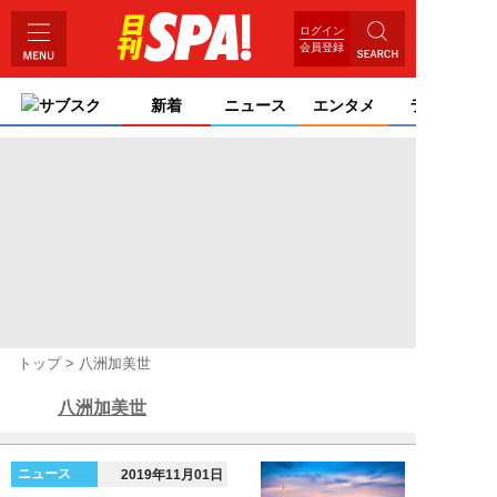
ログイン
会員登録
サブスク
新着
ニュース
エンタメ
ライフ
トップ
八洲加美世
八洲加美世
ニュース
2019年11月01日