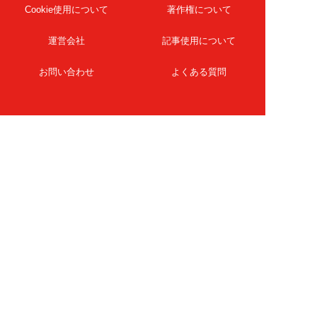
Cookie使用について
著作権について
運営会社
記事使用について
お問い合わせ
よくある質問
扶桑社Webメディア
女子SPA！
天然生活
ESSE ONLINE
日刊Sumai
孤独のグルメ
MAMOR-WEB
マンガSPA!