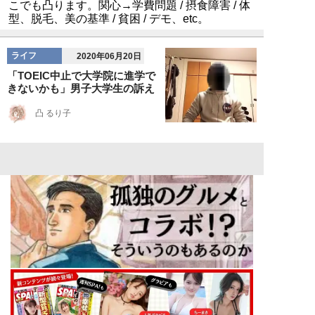
こでも凸ります。関心→学費問題 / 摂食障害 / 体
型、脱毛、美の基準 / 貧困 / デモ、etc。
ライフ
2020年06月20日
「TOEIC中止で大学院に進学で
きないかも」男子大学生の訴え
凸 るり子