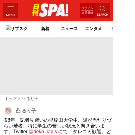
ログイン
会員登録
サブスク
新着
ニュース
エンタメ
ライフ
トップ
凸 るり子
凸 るり子
’98年、記者見習いの早稲田大学生。陽が当たりづ
らい若者、特に学生の苦しい状況と向き合いま
す。Twitter:
@deko_lapis
にて、タレコミ歓迎。ど