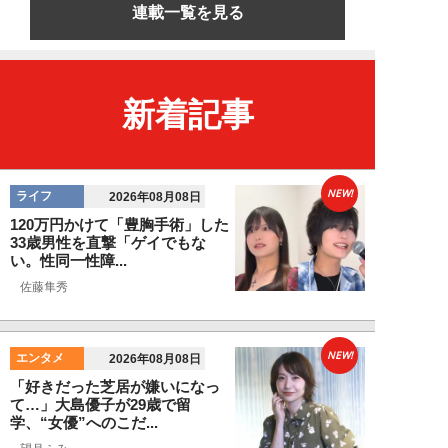
連載一覧を見る
新着記事
NEW!
ライフ
2026年08月08日
120万円かけて「豊胸手術」した
33歳男性を直撃「ゲイでもな
い。性同一性障...
佐藤隼秀
NEW!
エンタメ
2026年08月08日
「好きだった芝居が嫌いになっ
て…」大島優子が29歳で留
学、“女優”へのこだ...