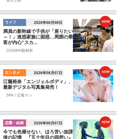
望月ふみ
NEW!
ライフ
2026年08月08日
満員の新幹線で子供が「座りたい
～！」迷惑家族に困惑…周囲の乗
客が内心“スカ...
日刊SPA!取材班
NEW!
エンタメ
2026年08月07日
江籠裕奈「エンジェルボディ」、
最新デジタル写真集発売！
SPA！広報マン
NEW!
恋愛・結婚
2026年08月07日
今でも色褪せない、ほろ苦い放課
後の記憶 『五十年目の両想い』