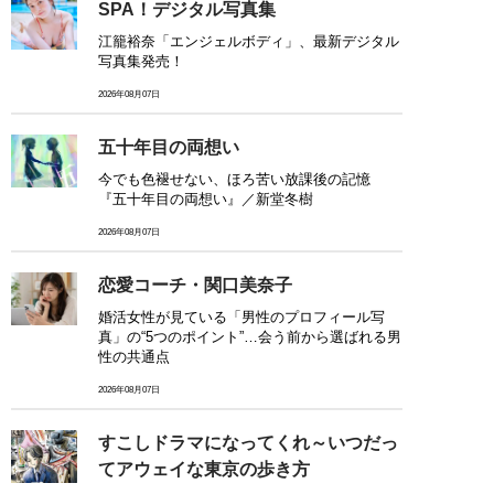
SPA！デジタル写真集
江籠裕奈「エンジェルボディ」、最新デジタル
写真集発売！
2026年08月07日
五十年目の両想い
今でも色褪せない、ほろ苦い放課後の記憶
『五十年目の両想い』／新堂冬樹
2026年08月07日
恋愛コーチ・関口美奈子
婚活女性が見ている「男性のプロフィール写
真」の“5つのポイント”…会う前から選ばれる男
性の共通点
2026年08月07日
すこしドラマになってくれ～いつだっ
てアウェイな東京の歩き方