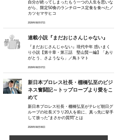
自分が絶ってしまったもう一つの人生を思いな
がら、限定50食のランチロース定食を食べた／
カツセマサヒコ
2026年08月07日
連載小説『まだおじさんじゃない』
『まだおじさんじゃない』現代中年 惑いまく
り小説【第十章・第三話 堅山賢一編】「あり
がとう、さようなら」／鳥トマト
2026年08月07日
新日本プロレス社長・棚橋弘至のビジ
ネス奮闘記～トップロープより愛をこ
めて
新日本プロレス社長・棚橋弘至がテレビ朝日グ
ループの社長ズラリ20人を前に、真っ先に挙手
して放った“まさかの質問”とは
2026年08月06日