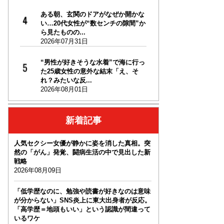
ある朝、玄関のドアがなぜか開かな
い…20代女性が“数センチの隙間”か
ら見たものの...
2026年07月31日
“男性が好きそうな水着”で海に行っ
た25歳女性の意外な結末「え、そ
れ？みたいな反...
2026年08月01日
新着記事
人気セクシー女優が静かに姿を消した真相。突
然の「がん」発覚、闘病生活の中で見出した新
戦略
2026年08月09日
「低学歴なのに、勉強や読書が好きなのは意味
が分からない」SNS炎上に東大出身者が反応。
「高学歴＝地頭もいい」という認識が間違って
いるワケ