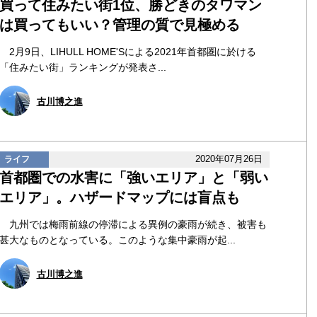
買って住みたい街1位、勝どきのタワマン
は買ってもいい？管理の質で見極める
2月9日、LIHULL HOME'Sによる2021年首都圏に於ける
「住みたい街」ランキングが発表さ...
古川博之進
2020年07月26日
ライフ
首都圏での水害に「強いエリア」と「弱い
エリア」。ハザードマップには盲点も
九州では梅雨前線の停滞による異例の豪雨が続き、被害も
甚大なものとなっている。このような集中豪雨が起...
古川博之進