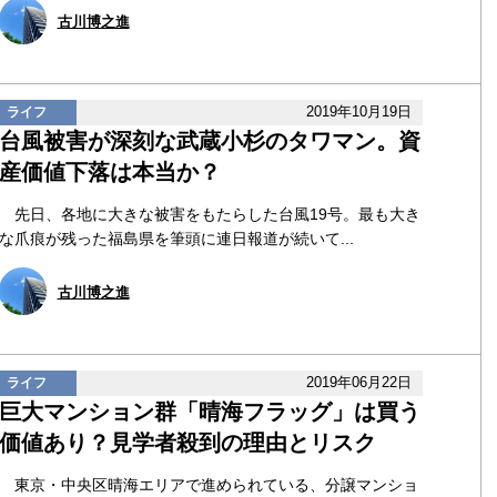
古川博之進
2019年10月19日
ライフ
台風被害が深刻な武蔵小杉のタワマン。資
産価値下落は本当か？
先日、各地に大きな被害をもたらした台風19号。最も大き
な爪痕が残った福島県を筆頭に連日報道が続いて...
古川博之進
2019年06月22日
ライフ
巨大マンション群「晴海フラッグ」は買う
価値あり？見学者殺到の理由とリスク
東京・中央区晴海エリアで進められている、分譲マンショ