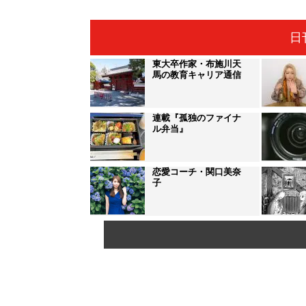
日
東大卒作家・布施川天
馬の教育キャリア通信
連載『孤独のファイナ
ル弁当』
恋愛コーチ・関口美奈
子