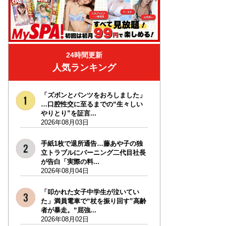
24時間更新
人気ランキング
「ズボンとパンツをおろしました」
…口腔性交に至るまでの“生々しい
やりとり”を証言...
2026年08月03日
手紙1枚で退所通告…藤あや子の独
立トラブルにバーニング二代目社長
が告白「実際の料...
2026年08月04日
「叩かれた女子中学生が泣いてい
た」満員電車で“杖を振り回す”高齢
者が暴走。“屈強...
2026年08月02日