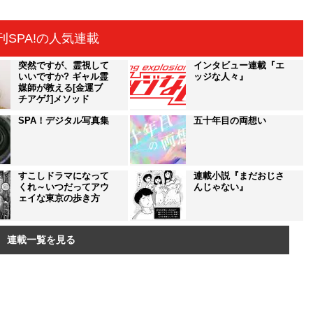
刊SPA!の人気連載
突然ですが、霊視して
インタビュー連載『エ
いいですか? ギャル霊
ッジな人々』
媒師が教える[金運ブ
チアゲ⤴]メソッド
SPA！デジタル写真集
五十年目の両想い
すこしドラマになって
連載小説『まだおじさ
くれ～いつだってアウ
んじゃない』
ェイな東京の歩き方
連載一覧を見る