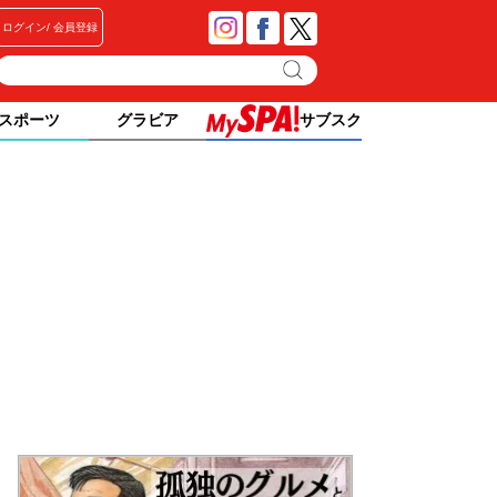
ログイン
会員登録
スポーツ
グラビア
サブスク