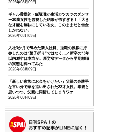
2026年08月09日
ギャル霊媒師・飯塚唯が生活カツカツのダンサ
ー30歳女性を霊視した結果が怖すぎる！「大き
な才能を無駄にしている女。このままだと借金
しかねない」
2026年08月09日
入社3か月で辞めた新入社員、退職の挨拶に持
参したのは“菓子折り”ではなく…／新卒の“3年
以内3割”は本当か。厚労省データから早期離職
の実態を調べてみた
2026年08月09日
「新しい家族にお金をかけたい」父親の身勝手
な言い分で家を追い出された22才女性。毒親と
思いつつ、父親に同情してしまうワケ
2026年08月09日