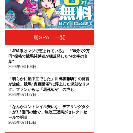
勝SPA！一覧
「JRA系はマジで恵まれている」…“30分で2万
円”投稿で競馬関係者が猛反発した“4文字の言
葉”
2026年08月03日
「明らかに熱中症でした」川田将雅騎手の発言
が波紋…競馬“真夏開催”に浮上した深刻なリス
ク。ファンからは「馬死ぬぞ」の声も
2026年07月27日
「なんかコントレイル安いな」デアリングタク
トが3.3億円の陰で…無敗三冠馬がセレクトセ
ールで明暗
2026年07月15日