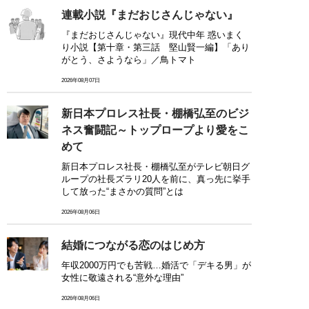
連載小説『まだおじさんじゃない』
『まだおじさんじゃない』現代中年 惑いまく
り小説【第十章・第三話 堅山賢一編】「あり
がとう、さようなら」／鳥トマト
2026年08月07日
新日本プロレス社長・棚橋弘至のビジ
ネス奮闘記～トップロープより愛をこ
めて
新日本プロレス社長・棚橋弘至がテレビ朝日グ
ループの社長ズラリ20人を前に、真っ先に挙手
して放った“まさかの質問”とは
2026年08月06日
結婚につながる恋のはじめ方
年収2000万円でも苦戦…婚活で「デキる男」が
女性に敬遠される“意外な理由”
2026年08月06日