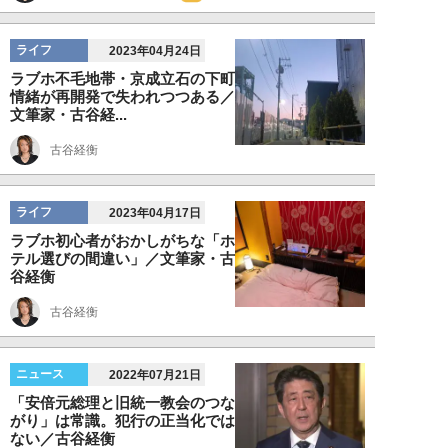
ライフ
2023年04月24日
ラブホ不毛地帯・京成立石の下町
情緒が再開発で失われつつある／
文筆家・古谷経...
古谷経衡
ライフ
2023年04月17日
ラブホ初心者がおかしがちな「ホ
テル選びの間違い」／文筆家・古
谷経衡
古谷経衡
ニュース
2022年07月21日
「安倍元総理と旧統一教会のつな
がり」は常識。犯行の正当化では
ない／古谷経衡