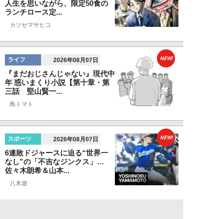
人生を思いながら、限定50食の
ランチロース定...
カツセマサヒコ
NEW!
ライフ
2026年08月07日
『まだおじさんじゃない』現代中
年 惑いまくり小説【第十章・第
三話 堅山賢一...
鳥トマト
NEW!
スポーツ
2026年08月07日
6連敗ドジャースに迫る“世界一
なし”の「不吉なジンクス」…
佐々木朗希＆山本...
八木遊