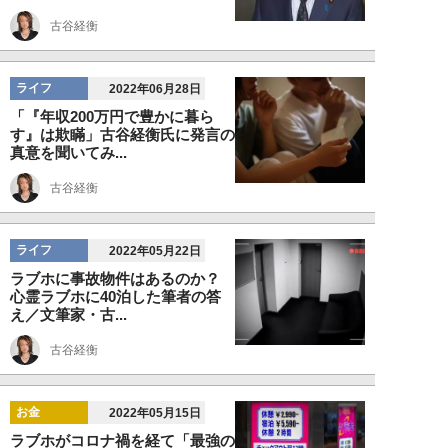
古谷経衡
ライフ
2022年06月28日
「『年収200万円で豊かに暮ら
す』は欺瞞」古谷経衡氏に発言の
真意を聞いてみ...
古谷経衡
ライフ
2022年05月22日
ラブホに事故物件はあるのか？
心霊ラブホに40泊した筆者の答
え／文筆家・古...
古谷経衡
お金
2022年05月15日
ラブホがコロナ禍を経て「最強の