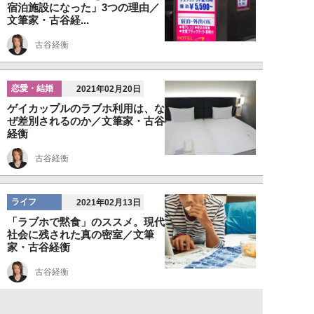
宿泊施設になった」3つの理由／
文筆家・古谷経...
古谷経衡
恋愛・結婚
2021年02月20日
ゲイカップルのラブホ利用は、な
ぜ差別されるのか／文筆家・古谷
経衡
古谷経衡
ライフ
2021年02月13日
「ラブホで黙食」のススメ。現代
社会に残された真の密室／文筆
家・古谷経衡
古谷経衡