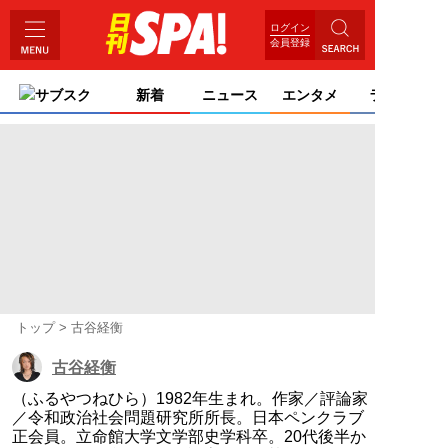
ログイン
会員登録
サブスク
新着
ニュース
エンタメ
ライフ
トップ
古谷経衡
古谷経衡
（ふるやつねひら）1982年生まれ。作家／評論家
／令和政治社会問題研究所所長。日本ペンクラブ
正会員。立命館大学文学部史学科卒。20代後半か