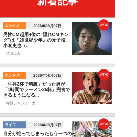
新着記事
NEW!
エンタメ
2026年08月07日
男性CM起用4位の“隠れCMキン
グ”は『20世紀少年』の元子役。
小倉史也（...
望月ふみ
NEW!
エンタメ
2026年08月07日
「牛丼2杯で満腹」だった男が
「1時間でラーメン35杯」完食で
きるようになる...
寺西ジャジューカ
NEW!
ライフ
2026年08月07日
自分が絶ってしまったもう一つの