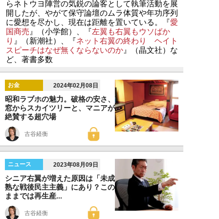
らネトウヨ陣営の気鋭の論客として執筆活動を展
開したが、やがて保守論壇のムラ体質や年功序列
に愛想を尽かし、現在は距離を置いている。『
愛
国商売
』（小学館）、『
左翼も右翼もウソばか
り
』（新潮社）、『
ネット右翼の終わり ヘイト
スピーチはなぜ無くならないのか
』（晶文社）な
ど、著書多数
お金
2024年02月08日
昭和ラブホの魅力。破格の安さ、
窓からスカイツリーと、マニアが
絶賛する超穴場
古谷経衡
ニュース
2023年08月09日
シニア右翼が増えた原因は「未成
熟な戦後民主主義」にあり？この
ままでは再生産...
古谷経衡