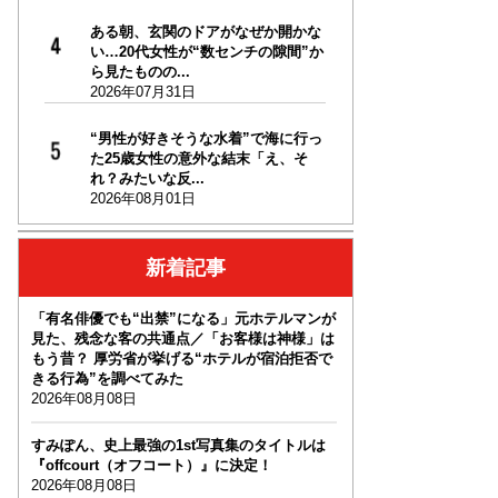
ある朝、玄関のドアがなぜか開かな
い…20代女性が“数センチの隙間”か
ら見たものの...
2026年07月31日
“男性が好きそうな水着”で海に行っ
た25歳女性の意外な結末「え、そ
れ？みたいな反...
2026年08月01日
新着記事
「有名俳優でも“出禁”になる」元ホテルマンが
見た、残念な客の共通点／「お客様は神様」は
もう昔？ 厚労省が挙げる“ホテルが宿泊拒否で
きる行為”を調べてみた
2026年08月08日
すみぽん、史上最強の1st写真集のタイトルは
『offcourt（オフコート）』に決定！
2026年08月08日