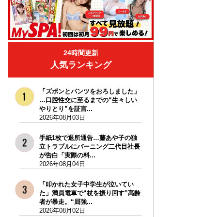
24時間更新
人気ランキング
「ズボンとパンツをおろしました」
…口腔性交に至るまでの“生々しい
やりとり”を証言...
2026年08月03日
手紙1枚で退所通告…藤あや子の独
立トラブルにバーニング二代目社長
が告白「実際の料...
2026年08月04日
「叩かれた女子中学生が泣いてい
た」満員電車で“杖を振り回す”高齢
者が暴走。“屈強...
2026年08月02日