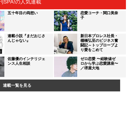
刊SPA!の人気連載
五十年目の両想い
恋愛コーチ・関口美奈
子
連載小説『まだおじさ
新日本プロレス社長・
んじゃない』
棚橋弘至のビジネス奮
闘記～トップロープよ
り愛をこめて
佐藤優のインテリジェ
ゼロ恋愛 〜経験値ゼ
ンス人生相談
ロから学ぶ恋愛講座〜
／堺屋大地
連載一覧を見る