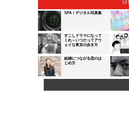
日
SPA！デジタル写真集
すこしドラマになって
くれ～いつだってアウ
ェイな東京の歩き方
結婚につながる恋のは
じめ方