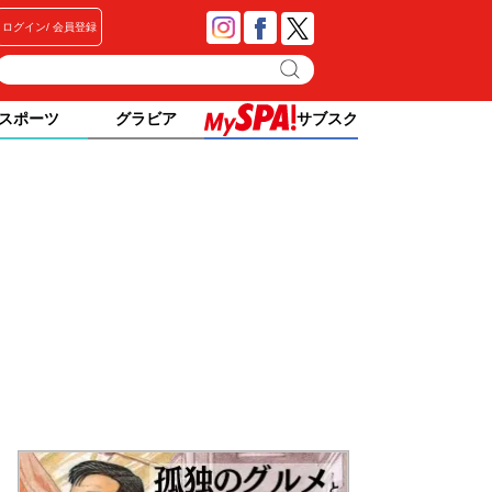
ログイン
会員登録
スポーツ
グラビア
サブスク