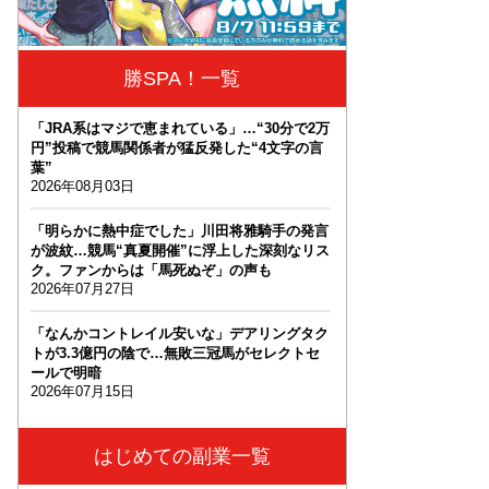
勝SPA！一覧
「JRA系はマジで恵まれている」…“30分で2万
円”投稿で競馬関係者が猛反発した“4文字の言
葉”
2026年08月03日
「明らかに熱中症でした」川田将雅騎手の発言
が波紋…競馬“真夏開催”に浮上した深刻なリス
ク。ファンからは「馬死ぬぞ」の声も
2026年07月27日
「なんかコントレイル安いな」デアリングタク
トが3.3億円の陰で…無敗三冠馬がセレクトセ
ールで明暗
2026年07月15日
はじめての副業一覧