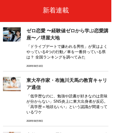
新着連載
ゼロ恋愛 〜経験値ゼロから学ぶ恋愛講
座〜／堺屋大地
「ドライブデートで嫌われる男性」が実はよく
やっている4つの行動／車を一番持っている県
は？ 全国ランキングを調べてみた
2026年08月10日
東大卒作家・布施川天馬の教育キャリ
ア通信
「低学歴なのに、勉強や読書が好きなのは意味
が分からない」SNS炎上に東大出身者が反応。
「高学歴＝地頭もいい」という認識が間違って
いるワケ
2026年08月09日