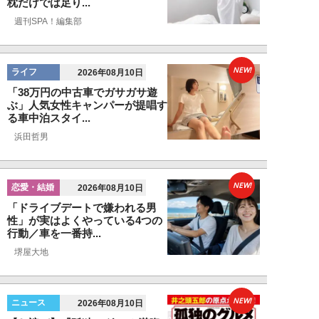
枕だけでは足り...
週刊SPA！編集部
NEW!
ライフ
2026年08月10日
「38万円の中古車でガサガサ遊
ぶ」人気女性キャンパーが提唱す
る車中泊スタイ...
浜田哲男
NEW!
恋愛・結婚
2026年08月10日
「ドライブデートで嫌われる男
性」が実はよくやっている4つの
行動／車を一番持...
堺屋大地
NEW!
ニュース
2026年08月10日