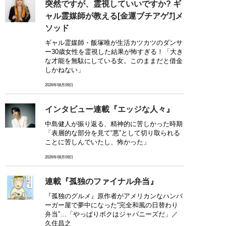
突然ですが、霊視していいですか? ギ
ャル霊媒師が教える[金運ブチアゲ⤴]メ
ソッド
ギャル霊媒師・飯塚唯が生活カツカツのダンサ
ー30歳女性を霊視した結果が怖すぎる！「大き
な才能を無駄にしている女。このままだと借金
しかねない」
2026年08月09日
インタビュー連載『エッジな人々』
中島健人が振り返る、精神的に苦しかった時期
「表層的な部分を見て“悪”として切り取られる
ことに苦しんでいたし、怖かった」
2026年08月09日
連載『孤独のファイナル弁当』
『孤独のグルメ』原作者がアメリカンなハンバ
ーガー屋で夢中になった“完全和風の日替わり
弁当”…「やっぱりボクはジャパニーズだ」／
久住昌之