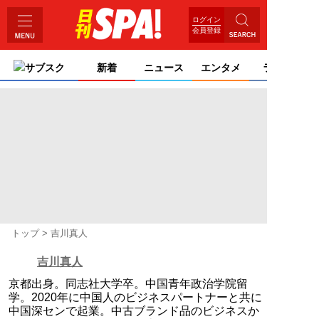
ログイン
会員登録
サブスク
新着
ニュース
エンタメ
ライフ
トップ
吉川真人
吉川真人
京都出身。同志社大学卒。中国青年政治学院留
学。2020年に中国人のビジネスパートナーと共に
中国深センで起業。中古ブランド品のビジネスか