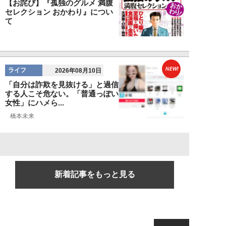
【お詫び】『孤独のグルメ 満腹
セレクション おかわり』につい
て
NEW!
ライフ
2026年08月10日
「自分は詐欺を見抜ける」と過信
する人こそ危ない。「普通っぽい
女性」にハメら...
橋本未来
新着記事をもっと見る