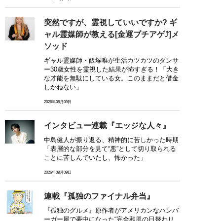
突然ですが、霊視していいですか? ギ
ャル霊媒師が教える[金運ブチアゲ⤴]メ
ソッド
ギャル霊媒師・飯塚唯が生活カツカツのダンサ
ー30歳女性を霊視した結果が怖すぎる！「大き
な才能を無駄にしている女。このままだと借金
しかねない」
2026年08月09日
インタビュー連載『エッジな人々』
中島健人が振り返る、精神的に苦しかった時期
「表層的な部分を見て“悪”として切り取られる
ことに苦しんでいたし、怖かった」
2026年08月09日
連載『孤独のファイナル弁当』
『孤独のグルメ』原作者がアメリカンなハンバ
ーガー屋で夢中になった“完全和風の日替わり