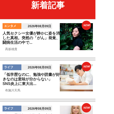
新着記事
NEW!
エンタメ
2026年08月09日
人気セクシー女優が静かに姿を消
した真相。突然の「がん」発覚、
闘病生活の中で...
髙坂雄貴
NEW!
ライフ
2026年08月09日
「低学歴なのに、勉強や読書が好
きなのは意味が分からない」
SNS炎上に東大出...
布施川天馬
NEW!
ライフ
2026年08月09日