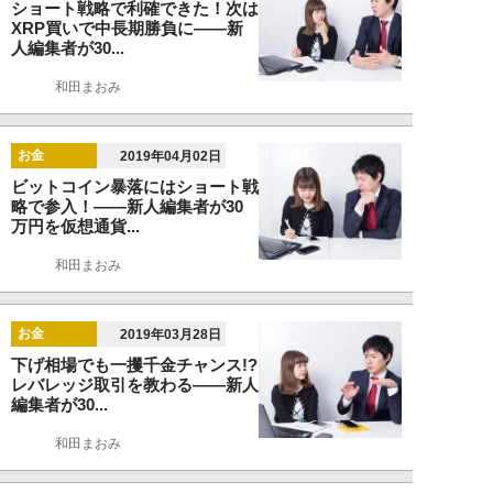
ショート戦略で利確できた！次は
XRP買いで中長期勝負に――新
人編集者が30...
和田まおみ
お金
2019年04月02日
ビットコイン暴落にはショート戦
略で参入！――新人編集者が30
万円を仮想通貨...
和田まおみ
お金
2019年03月28日
下げ相場でも一攫千金チャンス!?
レバレッジ取引を教わる――新人
編集者が30...
和田まおみ