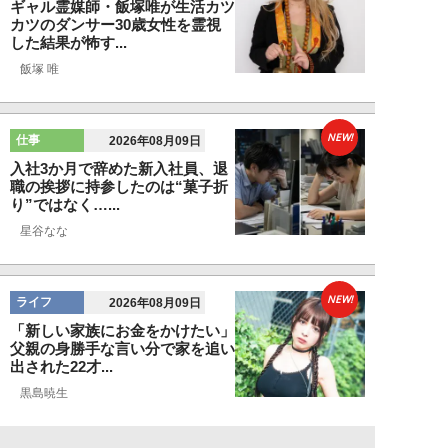
ギャル霊媒師・飯塚唯が生活カツ
カツのダンサー30歳女性を霊視
した結果が怖す...
飯塚 唯
NEW!
仕事
2026年08月09日
入社3か月で辞めた新入社員、退
職の挨拶に持参したのは“菓子折
り”ではなく…...
星谷なな
NEW!
ライフ
2026年08月09日
「新しい家族にお金をかけたい」
父親の身勝手な言い分で家を追い
出された22才...
黒島暁生