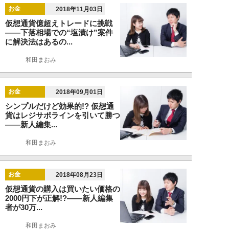
お金
2018年11月03日
仮想通貨億超えトレードに挑戦
――下落相場での“塩漬け”案件
に解決法はあるの...
和田まおみ
お金
2018年09月01日
シンプルだけど効果的!? 仮想通
貨はレジサポラインを引いて勝つ
――新人編集...
和田まおみ
お金
2018年08月23日
仮想通貨の購入は買いたい価格の
2000円下が正解!?――新人編集
者が30万...
和田まおみ