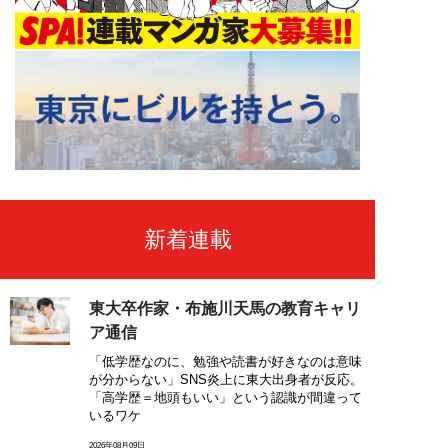
新着連載
東大卒作家・布施川天馬の教育キャリ
ア通信
「低学歴なのに、勉強や読書が好きなのは意味
が分からない」SNS炎上に東大出身者が反応。
「高学歴＝地頭もいい」という認識が間違って
いるワケ
2026年08月09日