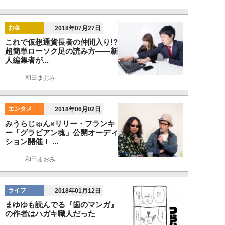
お金
2018年07月27日
これで仮想通貨長者の仲間入り!?
超簡単ローソク足の読み方――新
人編集者が...
和田まおみ
エンタメ
2018年06月02日
みうらじゅん×リリー・フランキ
ー「グラビアン魂」公開オーディ
ション開催！ ...
和田まおみ
ライフ
2018年01月12日
まゆゆも読んでる『歯のマンガ』
の作者はハガキ職人だった