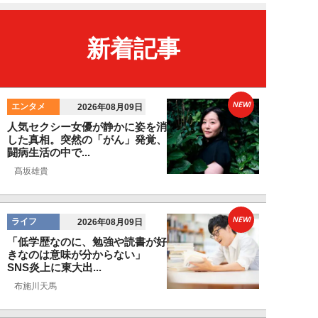
新着記事
NEW!
エンタメ
2026年08月09日
人気セクシー女優が静かに姿を消
した真相。突然の「がん」発覚、
闘病生活の中で...
髙坂雄貴
NEW!
ライフ
2026年08月09日
「低学歴なのに、勉強や読書が好
きなのは意味が分からない」
SNS炎上に東大出...
布施川天馬