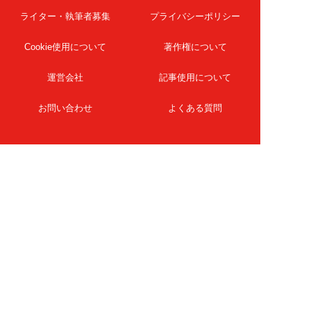
ライター・執筆者募集
プライバシーポリシー
Cookie使用について
著作権について
運営会社
記事使用について
お問い合わせ
よくある質問
扶桑社Webメディア
女子SPA！
天然生活
ESSE ONLINE
日刊Sumai
孤独のグルメ