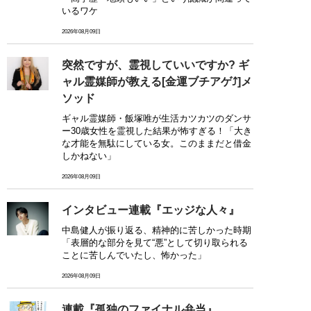
いるワケ
2026年08月09日
突然ですが、霊視していいですか? ギ
ャル霊媒師が教える[金運ブチアゲ⤴]メ
ソッド
ギャル霊媒師・飯塚唯が生活カツカツのダンサ
ー30歳女性を霊視した結果が怖すぎる！「大き
な才能を無駄にしている女。このままだと借金
しかねない」
2026年08月09日
インタビュー連載『エッジな人々』
中島健人が振り返る、精神的に苦しかった時期
「表層的な部分を見て“悪”として切り取られる
ことに苦しんでいたし、怖かった」
2026年08月09日
連載『孤独のファイナル弁当』