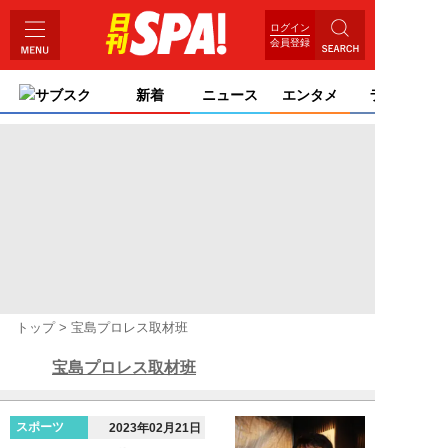
ログイン
会員登録
サブスク
新着
ニュース
エンタメ
ライフ
トップ
宝島プロレス取材班
宝島プロレス取材班
スポーツ
2023年02月21日