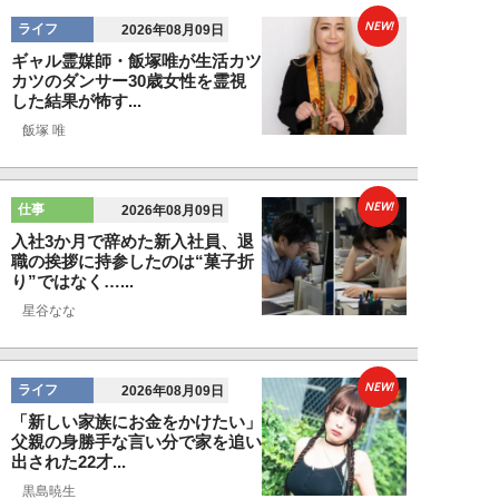
NEW!
ライフ
2026年08月09日
ギャル霊媒師・飯塚唯が生活カツ
カツのダンサー30歳女性を霊視
した結果が怖す...
飯塚 唯
NEW!
仕事
2026年08月09日
入社3か月で辞めた新入社員、退
職の挨拶に持参したのは“菓子折
り”ではなく…...
星谷なな
NEW!
ライフ
2026年08月09日
「新しい家族にお金をかけたい」
父親の身勝手な言い分で家を追い
出された22才...
黒島暁生