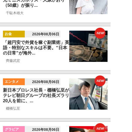
（50歳）が振り...
千駄木雄大
NEW!
お金
2026年08月06日
「超円安で外貨を稼ぐ副業術」英
語・特別なスキルは不要。“日本
の日常”が海外...
齊藤武宏
NEW!
エンタメ
2026年08月06日
新日本プロレス社長・棚橋弘至が
テレビ朝日グループの社長ズラリ
20人を前に、...
棚橋弘至
NEW!
グラビア
2026年08月06日