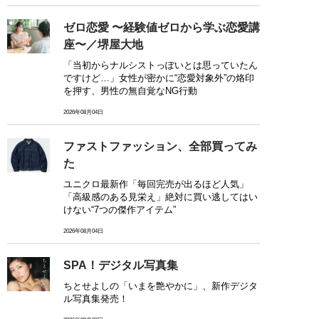
ゼロ恋愛 〜経験値ゼロから学ぶ恋愛講
座〜／堺屋大地
「当初からナルシストっぽいとは思っていたん
ですけど…」女性が密かに“恋愛対象外”の烙印
を押す、男性の無自覚なNG行動
2026年08月04日
ファストファッション、全部買ってみ
た
ユニクロ最新作「毎回完売が出るほど人気」
「高級感のある見栄え」絶対に買い逃してはい
けない“7つの傑作アイテム”
2026年08月04日
SPA！デジタル写真集
ちとせよしの「いまを艶やかに」、新作デジタ
ル写真集発売！