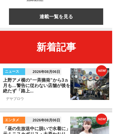
2026年08月03日
連載一覧を見る
新着記事
NEW!
ニュース
2026年08月06日
上野アメ横の“一斉摘発”から3ヵ
月も…警告に従わない店舗が後を
絶たず「路上...
デヤブロウ
NEW!
エンタメ
2026年08月06日
「昼の生放送中に脱いで水着に」
元ミニスカポリス・大原かおり