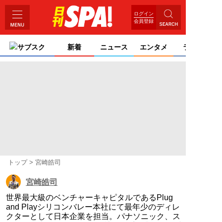
ログイン
会員登録
サブスク
新着
ニュース
エンタメ
ライフ
トップ
宮崎皓司
宮崎皓司
世界最大級のベンチャーキャピタルであるPlug
and Playシリコンバレー本社にて最年少のディレ
クターとして日本企業を担当。パナソニック、ス