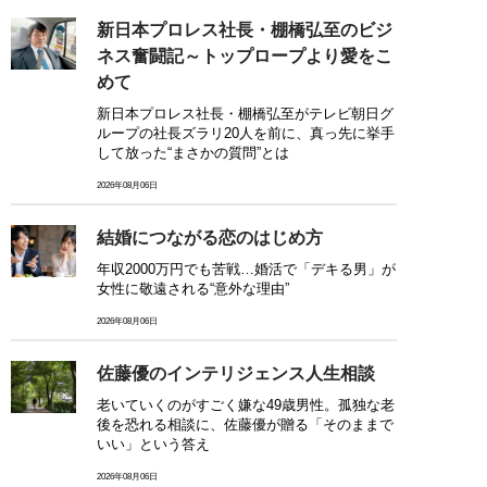
新日本プロレス社長・棚橋弘至のビジ
ネス奮闘記～トップロープより愛をこ
めて
新日本プロレス社長・棚橋弘至がテレビ朝日グ
ループの社長ズラリ20人を前に、真っ先に挙手
して放った“まさかの質問”とは
2026年08月06日
結婚につながる恋のはじめ方
年収2000万円でも苦戦…婚活で「デキる男」が
女性に敬遠される“意外な理由”
2026年08月06日
佐藤優のインテリジェンス人生相談
老いていくのがすごく嫌な49歳男性。孤独な老
後を恐れる相談に、佐藤優が贈る「そのままで
いい」という答え
2026年08月06日