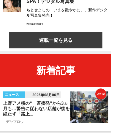
SPA！デジタル写真集
ちとせよしの「いまを艶やかに」、新作デジタ
ル写真集発売！
2026年08月03日
連載一覧を見る
新着記事
NEW!
ニュース
2026年08月06日
上野アメ横の“一斉摘発”から3ヵ
月も…警告に従わない店舗が後を
絶たず「路上...
デヤブロウ