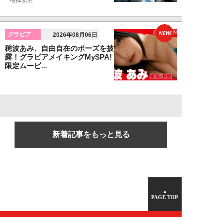
棚橋弘至
NEW!
グラビア
2026年08月06日
穂波あみ、自由自在のポーズを披
露！グラビアメイキングMySPA!
限定ムービ...
新着記事をもっと見る
▲
PAGE TOP