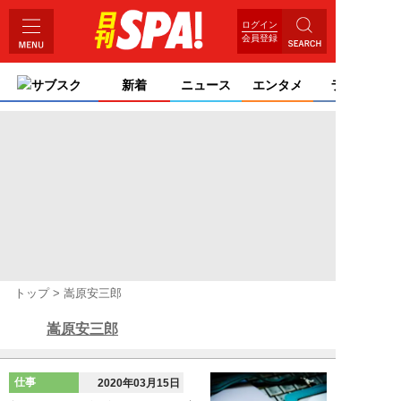
ログイン
会員登録
サブスク
新着
ニュース
エンタメ
ライフ
トップ
嵩原安三郎
嵩原安三郎
仕事
2020年03月15日