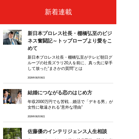
新着連載
新日本プロレス社長・棚橋弘至のビジ
ネス奮闘記～トップロープより愛をこ
めて
新日本プロレス社長・棚橋弘至がテレビ朝日グ
ループの社長ズラリ20人を前に、真っ先に挙手
して放った“まさかの質問”とは
2026年08月06日
結婚につながる恋のはじめ方
年収2000万円でも苦戦…婚活で「デキる男」が
女性に敬遠される“意外な理由”
2026年08月06日
佐藤優のインテリジェンス人生相談