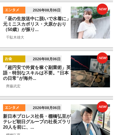
NEW!
エンタメ
2026年08月06日
「昼の生放送中に脱いで水着に」
元ミニスカポリス・大原かおり
（50歳）が振り...
千駄木雄大
NEW!
お金
2026年08月06日
「超円安で外貨を稼ぐ副業術」英
語・特別なスキルは不要。“日本
の日常”が海外...
齊藤武宏
NEW!
エンタメ
2026年08月06日
新日本プロレス社長・棚橋弘至が
テレビ朝日グループの社長ズラリ
20人を前に、...