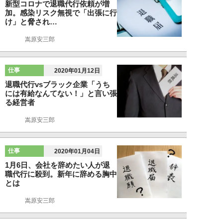
新型コロナで退職代行依頼が増
加。感染リスク無視で「出張に行
け」と脅され…
嵩原安三郎
仕事
2020年01月12日
退職代行vsブラック企業「うち
には有給なんてない！」と言い張
る経営者
嵩原安三郎
仕事
2020年01月04日
1月6日、会社を辞めたい人が退
職代行に殺到。新年に辞める胸中
とは
嵩原安三郎