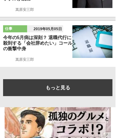
嵩原安三郎
仕事
2019年05月05日
今年の5月病は深刻？ 退職代行に
殺到する「会社辞めたい」コール
の衝撃中身
嵩原安三郎
もっと見る