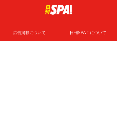
広告掲載について
日刊SPA！について
ニュース提供先
PR記事一覧
ライター・執筆者募集
プライバシーポリシー
Cookie使用について
著作権について
運営会社
記事使用について
お問い合わせ
よくある質問
扶桑社Webメディア