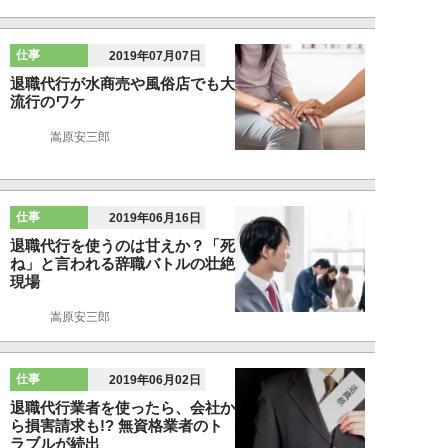
仕事
2019年07月07日
退職代行が水商売や風俗店でも大
流行のワケ
嵩原安三郎
仕事
2019年06月16日
退職代行を使うのは甘えか？「死
ね」と言われる辞職バトルの壮絶
現場
嵩原安三郎
仕事
2019年06月02日
退職代行業者を使ったら、会社か
ら損害請求も!? 無資格業者のト
ラブルが続出