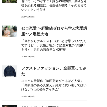
老いていくのがすごく嫌な49歳男性。孤独な老
後を恐れる相談に、佐藤優が贈る「そのままで
いい」という答え
2026年08月06日
ゼロ恋愛 〜経験値ゼロから学ぶ恋愛講
座〜／堺屋大地
「当初からナルシストっぽいとは思っていたん
ですけど…」女性が密かに“恋愛対象外”の烙印
を押す、男性の無自覚なNG行動
2026年08月04日
ファストファッション、全部買ってみ
た
ユニクロ最新作「毎回完売が出るほど人気」
「高級感のある見栄え」絶対に買い逃してはい
けない“7つの傑作アイテム”
2026年08月04日