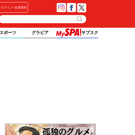
ログイン
会員登録
スポーツ
グラビア
サブスク