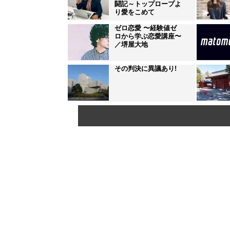
闘記～トップロープよ
り愛をこめて
ゼロ恋愛 〜経験値ゼ
ロから学ぶ恋愛講座〜
／堺屋大地
その判決に異議あり!