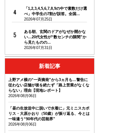
「1,2,3,4,5,6,7,8,9の中で素数だけ選
べ」中学生の7割が誤答。全国...
2026年07月25日
ある朝、玄関のドアがなぜか開かな
い…20代女性が“数センチの隙間”か
ら見たものの...
2026年07月31日
新着記事
上野アメ横の“一斉摘発”から3ヵ月も…警告に
従わない店舗が後を絶たず「路上営業がなくな
らない」理由【現地レポート】
2026年08月06日
「昼の生放送中に脱いで水着に」元ミニスカポ
リス・大原かおり（50歳）が振り返る、今とは
一味違う“90年代の芸能界”
2026年08月06日