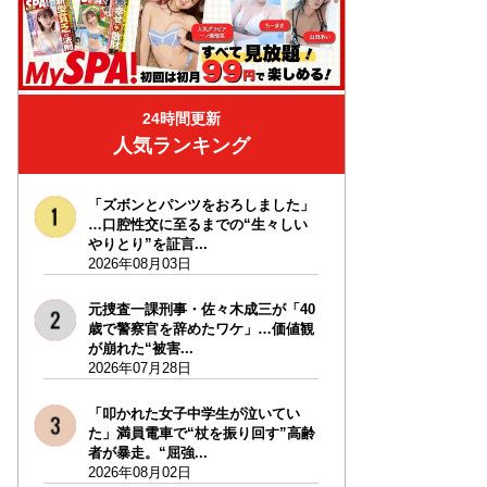
24時間更新
人気ランキング
「ズボンとパンツをおろしました」
…口腔性交に至るまでの“生々しい
やりとり”を証言...
2026年08月03日
元捜査一課刑事・佐々木成三が「40
歳で警察官を辞めたワケ」…価値観
が崩れた“被害...
2026年07月28日
「叩かれた女子中学生が泣いてい
た」満員電車で“杖を振り回す”高齢
者が暴走。“屈強...
2026年08月02日