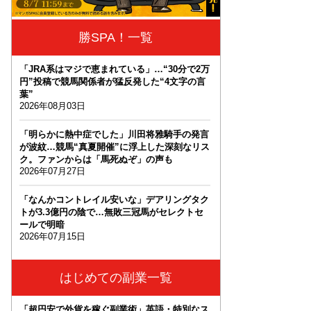
勝SPA！一覧
「JRA系はマジで恵まれている」…“30分で2万
円”投稿で競馬関係者が猛反発した“4文字の言
葉”
2026年08月03日
「明らかに熱中症でした」川田将雅騎手の発言
が波紋…競馬“真夏開催”に浮上した深刻なリス
ク。ファンからは「馬死ぬぞ」の声も
2026年07月27日
「なんかコントレイル安いな」デアリングタク
トが3.3億円の陰で…無敗三冠馬がセレクトセ
ールで明暗
2026年07月15日
はじめての副業一覧
「超円安で外貨を稼ぐ副業術」英語・特別なス