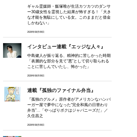
ギャル霊媒師・飯塚唯が生活カツカツのダンサ
ー30歳女性を霊視した結果が怖すぎる！「大き
な才能を無駄にしている女。このままだと借金
しかねない」
2026年08月09日
インタビュー連載『エッジな人々』
中島健人が振り返る、精神的に苦しかった時期
「表層的な部分を見て“悪”として切り取られる
ことに苦しんでいたし、怖かった」
2026年08月09日
連載『孤独のファイナル弁当』
『孤独のグルメ』原作者がアメリカンなハンバ
ーガー屋で夢中になった“完全和風の日替わり
弁当”…「やっぱりボクはジャパニーズだ」／
久住昌之
2026年08月09日