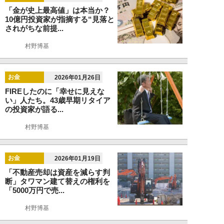
「金が史上最高値」は本当か？
10億円投資家が指摘する“見落と
されがちな前提...
村野博基
お金
2026年01月26日
FIREしたのに「幸せに見えな
い」人たち。43歳早期リタイア
の投資家が語る...
村野博基
お金
2026年01月19日
「不動産売却は資産を減らす判
断」タワマン建て替えの権利を
「5000万円で売...
村野博基