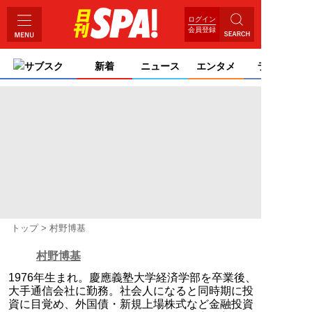
ログイン
会員登録
サブスク
新着
ニュース
エンタメ
ライフ
トップ
村野博基
村野博基
1976年生まれ。慶應義塾大学経済学部を卒業後、
大手通信会社に勤務。社会人になると同時期に投
資に目覚め、外国債・新規上場株式など金融投資