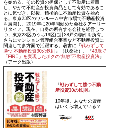
を始める。その投資の担保として不動産に着目
し、やがて不動産が投資商品として有効であるこ
とに気づき、以後、積極的に不動産投資を始め
る。東京23区のワンルーム中古市場で不動産投資
を展開し、2019年に20年間勤めた会社をアーリー
リタイア。現在、自身の所有する会社を経営しつ
つ、東京23区のうち19区に計38戸の物件を所有。
さらにマンション管理組合事業など不動産投資に
関連して多方面で活躍する。著書に『
戦わずして
勝つ 不動産投資30の鉄則
』（扶桑社）、『
43歳で
「FIRE」を実現したボクの“無敵"不動産投資法
』
（アーク出版）
『
戦わずして勝つ不動
産投資30の鉄則
』
10年後、あなたの資産
はいくら増えている？