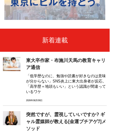
新着連載
東大卒作家・布施川天馬の教育キャリ
ア通信
「低学歴なのに、勉強や読書が好きなのは意味
が分からない」SNS炎上に東大出身者が反応。
「高学歴＝地頭もいい」という認識が間違って
いるワケ
2026年08月09日
突然ですが、霊視していいですか? ギ
ャル霊媒師が教える[金運ブチアゲ⤴]メ
ソッド