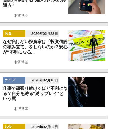
資家が指摘する“騙される人の共
通点”
村野博基
お金
2026年02月23日
なぜ負けない投資家は「投資信託
の積み立て」をしないのか？安心
が“不利になる...
村野博基
ライフ
2026年02月16日
仕事で頑張り続けるほど不利にな
る？自分を縛る“縛りプレイ”と
いう罠
村野博基
お金
2026年02月02日