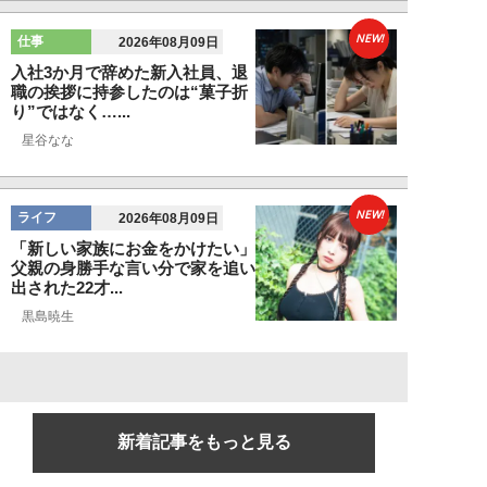
NEW!
仕事
2026年08月09日
入社3か月で辞めた新入社員、退
職の挨拶に持参したのは“菓子折
り”ではなく…...
星谷なな
NEW!
ライフ
2026年08月09日
「新しい家族にお金をかけたい」
父親の身勝手な言い分で家を追い
出された22才...
黒島暁生
新着記事をもっと見る