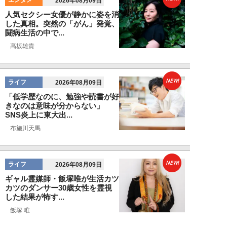
エンタメ
2026年08月09日
人気セクシー女優が静かに姿を消
した真相。突然の「がん」発覚、
闘病生活の中で...
髙坂雄貴
NEW!
ライフ
2026年08月09日
「低学歴なのに、勉強や読書が好
きなのは意味が分からない」
SNS炎上に東大出...
布施川天馬
NEW!
ライフ
2026年08月09日
ギャル霊媒師・飯塚唯が生活カツ
カツのダンサー30歳女性を霊視
した結果が怖す...
飯塚 唯