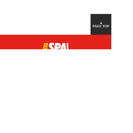
▲
PAGE TOP
広告掲載について
日刊SPA！について
ニュース提供先
PR記事一覧
ライター・執筆者募集
プライバシーポリシー
Cookie使用について
著作権について
運営会社
記事使用について