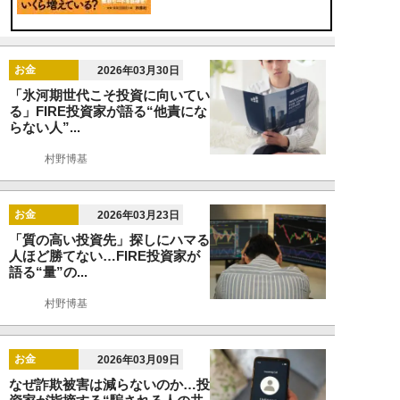
お金
2026年03月30日
「氷河期世代こそ投資に向いてい
る」FIRE投資家が語る“他責にな
らない人”...
村野博基
お金
2026年03月23日
「質の高い投資先」探しにハマる
人ほど勝てない…FIRE投資家が
語る“量”の...
村野博基
お金
2026年03月09日
なぜ詐欺被害は減らないのか…投