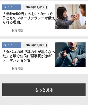
ライフ
2026年01月12日
「年齢×400円」のおこづかいで
子どものマネーリテラシーが鍛え
られる理由。...
村野博基
ライフ
2025年12月29日
「タバコの煙で耳の中が黒くなっ
た」と騒ぐ住民に理事長が激ギ
レ…マンション管...
村野博基
もっと見る