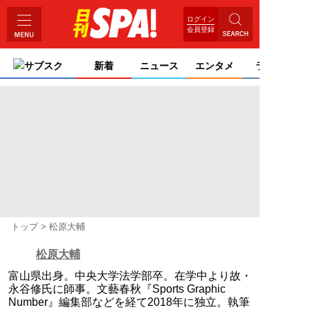
ログイン
会員登録
サブスク
新着
ニュース
エンタメ
ライフ
トップ
松原大輔
松原大輔
富山県出身。中央大学法学部卒。在学中より故・
永谷修氏に師事。文藝春秋『Sports Graphic
Number』編集部などを経て2018年に独立。執筆