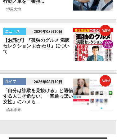
行動／車を一番持...
堺屋大地
NEW!
ニュース
2026年08月10日
【お詫び】『孤独のグルメ 満腹
セレクション おかわり』につい
て
NEW!
ライフ
2026年08月10日
「自分は詐欺を見抜ける」と過信
する人こそ危ない。「普通っぽい
女性」にハメら...
橋本未来