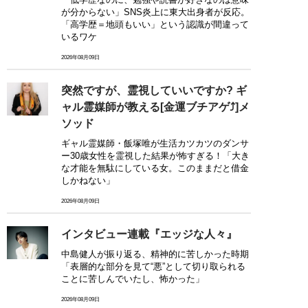
が分からない」SNS炎上に東大出身者が反応。
「高学歴＝地頭もいい」という認識が間違って
いるワケ
2026年08月09日
突然ですが、霊視していいですか? ギ
ャル霊媒師が教える[金運ブチアゲ⤴]メ
ソッド
ギャル霊媒師・飯塚唯が生活カツカツのダンサ
ー30歳女性を霊視した結果が怖すぎる！「大き
な才能を無駄にしている女。このままだと借金
しかねない」
2026年08月09日
インタビュー連載『エッジな人々』
中島健人が振り返る、精神的に苦しかった時期
「表層的な部分を見て“悪”として切り取られる
ことに苦しんでいたし、怖かった」
2026年08月09日