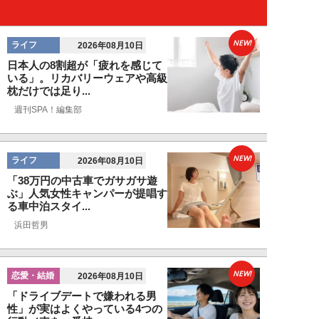
NEW!
ライフ
2026年08月10日
日本人の8割超が「疲れを感じて
いる」。リカバリーウェアや高級
枕だけでは足り...
週刊SPA！編集部
NEW!
ライフ
2026年08月10日
「38万円の中古車でガサガサ遊
ぶ」人気女性キャンパーが提唱す
る車中泊スタイ...
浜田哲男
NEW!
恋愛・結婚
2026年08月10日
「ドライブデートで嫌われる男
性」が実はよくやっている4つの