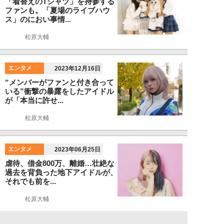
「着替えのTシャツ」を持参する
ファンも。「夏場のライブハウ
ス」のにおい事情...
松原大輔
エンタメ
2023年12月16日
“メンバーがファンと付き合って
いる”衝撃の暴露をしたアイドル
が「本当に許せ...
松原大輔
エンタメ
2023年06月25日
虐待、借金800万、離婚…壮絶な
過去を背負った地下アイドルが、
それでも前を...
松原大輔