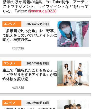
活動のほか書籍の編集、YouTube制作、アーティ
ストマネジメント、ライブイベントなどを行って
いる。Twitter:
@matsudai0228
エンタメ
2024年12月01日
「多摩川で釣った魚」や「野草」
で飢えをしのいでいたアイドルに
聞く、極貧時代...
松原大輔
エンタメ
2024年09月15日
路上で「触られたこともある」…
「ビラ配りをするアイドル」が恐
怖体験を振り返...
松原大輔
エンタメ
2024年09月14日