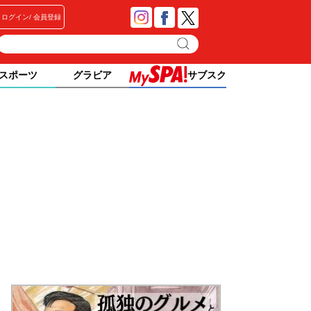
ログイン
会員登録
スポーツ
グラビア
サブスク