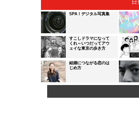
日
SPA！デジタル写真集
すこしドラマになって
くれ～いつだってアウ
ェイな東京の歩き方
結婚につながる恋のは
じめ方