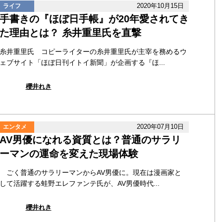
2020年10月15日
ライフ
手書きの『ほぼ日手帳』が20年愛されてき
た理由とは？ 糸井重里氏を直撃
糸井重里氏 コピーライターの糸井重里氏が主宰を務めるウ
ェブサイト「ほぼ日刊イトイ新聞」が企画する『ほ...
櫻井れき
2020年07月10日
エンタメ
AV男優になれる資質とは？普通のサラリ
ーマンの運命を変えた現場体験
ごく普通のサラリーマンからAV男優に。現在は漫画家と
して活躍する蛙野エレファンテ氏が、AV男優時代...
櫻井れき