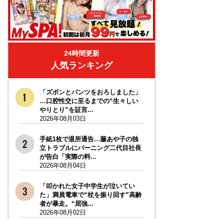
24時間更新
人気ランキング
「ズボンとパンツをおろしました」
…口腔性交に至るまでの“生々しい
やりとり”を証言...
2026年08月03日
手紙1枚で退所通告…藤あや子の独
立トラブルにバーニング二代目社長
が告白「実際の料...
2026年08月04日
「叩かれた女子中学生が泣いてい
た」満員電車で“杖を振り回す”高齢
者が暴走。“屈強...
2026年08月02日