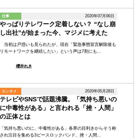
2020年07月06日
仕事
やっぱりテレワーク定着しない？ “なし崩
し出社”が始まった今、マジメに考えた
当初は戸惑いも見られたが、現在「緊急事態宣言解除後も
リモートワークを継続したい」という声は7割にも...
櫻井れき
2020年05月28日
エンタメ
テレビやSNSで話題沸騰。「気持ち悪いの
に中毒性がある」と言われる「挫・人間」
の正体とは
「気持ち悪いのに、中毒性がある」各界の目利きからそう称
され注目を集める3ピースロックバンド、挫・人間...