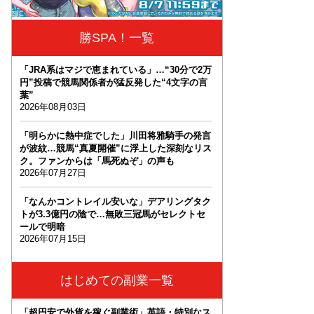
勝SPA！一覧
「JRA系はマジで恵まれている」…“30分で2万
円”投稿で競馬関係者が猛反発した“4文字の言
葉”
2026年08月03日
「明らかに熱中症でした」川田将雅騎手の発言
が波紋…競馬“真夏開催”に浮上した深刻なリス
ク。ファンからは「馬死ぬぞ」の声も
2026年07月27日
「なんかコントレイル安いな」デアリングタク
トが3.3億円の陰で…無敗三冠馬がセレクトセ
ールで明暗
2026年07月15日
はじめての副業一覧
「超円安で外貨を稼ぐ副業術」英語・特別なス