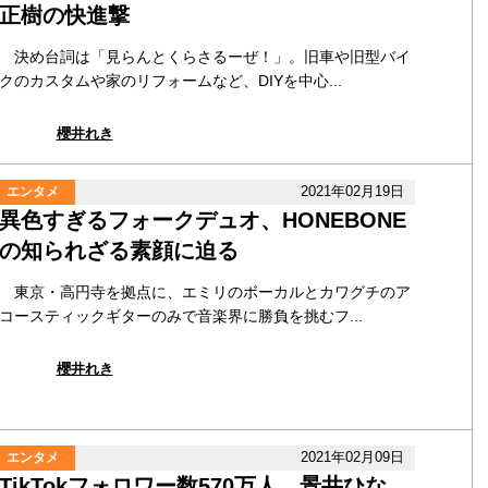
正樹の快進撃
決め台詞は「見らんとくらさるーぜ！」。旧車や旧型バイ
クのカスタムや家のリフォームなど、DIYを中心...
櫻井れき
2021年02月19日
エンタメ
異色すぎるフォークデュオ、HONEBONE
の知られざる素顔に迫る
東京・高円寺を拠点に、エミリのボーカルとカワグチのア
コースティックギターのみで音楽界に勝負を挑むフ...
櫻井れき
2021年02月09日
エンタメ
TikTokフォロワー数570万人、景井ひな