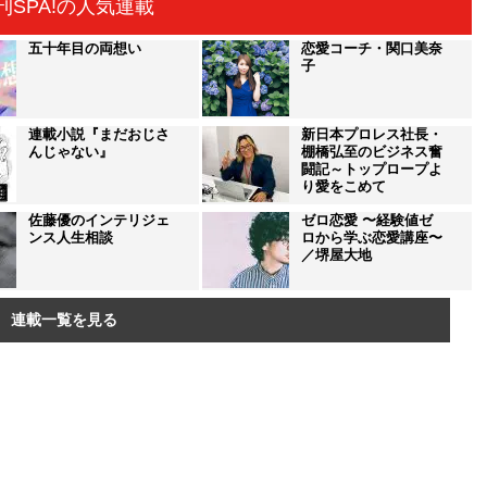
刊SPA!の人気連載
五十年目の両想い
恋愛コーチ・関口美奈
子
連載小説『まだおじさ
新日本プロレス社長・
んじゃない』
棚橋弘至のビジネス奮
闘記～トップロープよ
り愛をこめて
佐藤優のインテリジェ
ゼロ恋愛 〜経験値ゼ
ンス人生相談
ロから学ぶ恋愛講座〜
／堺屋大地
連載一覧を見る