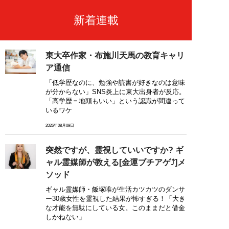
新着連載
東大卒作家・布施川天馬の教育キャリ
ア通信
「低学歴なのに、勉強や読書が好きなのは意味
が分からない」SNS炎上に東大出身者が反応。
「高学歴＝地頭もいい」という認識が間違って
いるワケ
2026年08月09日
突然ですが、霊視していいですか? ギ
ャル霊媒師が教える[金運ブチアゲ⤴]メ
ソッド
ギャル霊媒師・飯塚唯が生活カツカツのダンサ
ー30歳女性を霊視した結果が怖すぎる！「大き
な才能を無駄にしている女。このままだと借金
しかねない」