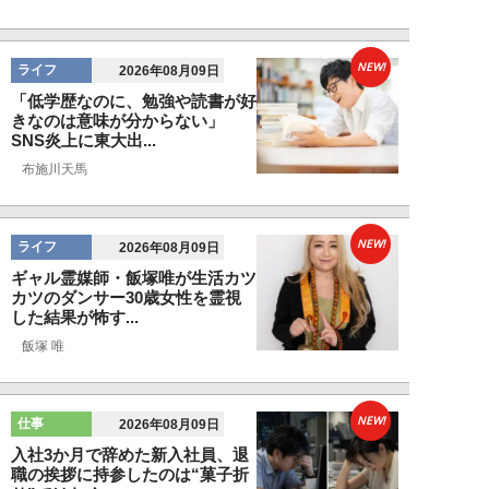
NEW!
ライフ
2026年08月09日
「低学歴なのに、勉強や読書が好
きなのは意味が分からない」
SNS炎上に東大出...
布施川天馬
NEW!
ライフ
2026年08月09日
ギャル霊媒師・飯塚唯が生活カツ
カツのダンサー30歳女性を霊視
した結果が怖す...
飯塚 唯
NEW!
仕事
2026年08月09日
入社3か月で辞めた新入社員、退
職の挨拶に持参したのは“菓子折