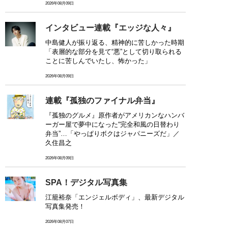
2026年08月09日
インタビュー連載『エッジな人々』
中島健人が振り返る、精神的に苦しかった時期
「表層的な部分を見て“悪”として切り取られる
ことに苦しんでいたし、怖かった」
2026年08月09日
連載『孤独のファイナル弁当』
『孤独のグルメ』原作者がアメリカンなハンバ
ーガー屋で夢中になった“完全和風の日替わり
弁当”…「やっぱりボクはジャパニーズだ」／
久住昌之
2026年08月09日
SPA！デジタル写真集
江籠裕奈「エンジェルボディ」、最新デジタル
写真集発売！
2026年08月07日