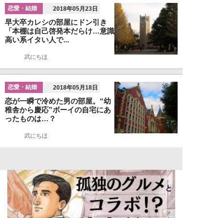
恋愛・結婚
2018年05月23日
早大卒カレシの部屋にドン引き
「本棚は自己啓発本だらけ…意識
高い系イタい人で...
武にちほ
恋愛・結婚
2018年05月18日
恋が一瞬で冷めた男の部屋。“幼
稚舎から慶応”ボーイの自宅にあ
ったものは…？
武にちほ