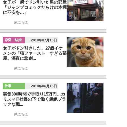
女子が一瞬でドン引いた男の部屋
「ジャンプコミックだらけの本棚
に不安を…」
武にちほ
恋愛・結婚
2018年07月15日
女子がドン引きした、27歳イケ
メンの「猫ファースト」すぎる部
屋。深夜に悲劇...
武にちほ
仕事
2018年06月15日
実働300時間で手取り15万円…カ
リスマIT社長の下で働く超絶ブラ
ックな職...
武にちほ