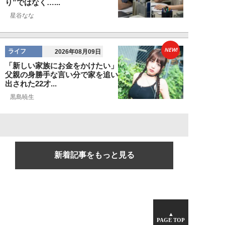
り”ではなく…...
星谷なな
NEW!
ライフ
2026年08月09日
「新しい家族にお金をかけたい」
父親の身勝手な言い分で家を追い
出された22才...
黒島暁生
新着記事をもっと見る
▲
PAGE TOP