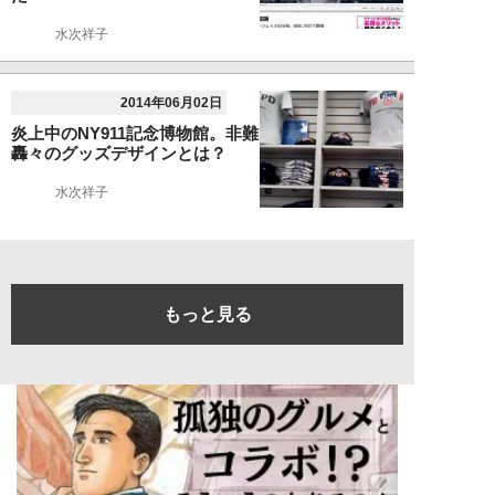
水次祥子
2014年06月02日
炎上中のNY911記念博物館。非難
轟々のグッズデザインとは？
水次祥子
もっと見る