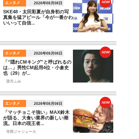
NEW!
エンタメ
2026年08月08日
SKE48・太田彩夏が自身初の写
真集を猛アピール「今が一番かわ
いいって自信...
NEW!
エンタメ
2026年08月08日
「“隠れCMキング”と呼ばれるの
は…」男性CM起用4位・小倉史
也（29）が...
望月ふみ
NEW!
エンタメ
2026年08月08日
「マッチョこそ強い」MAX鈴木
が語る、大食い業界の新しい潮
流。日本の現王者...
寺西ジャジューカ