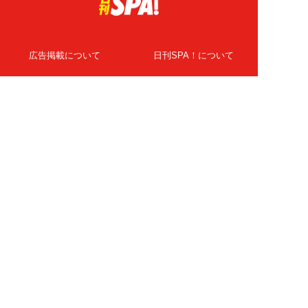
広告掲載について
日刊SPA！について
ニュース提供先
PR記事一覧
ライター・執筆者募集
プライバシーポリシー
Cookie使用について
著作権について
運営会社
記事使用について
お問い合わせ
よくある質問
扶桑社Webメディア
女子SPA！