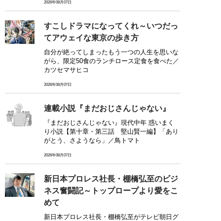
2026年08月07日
すこしドラマになってくれ～いつだっ
てアウェイな東京の歩き方
自分が絶ってしまったもう一つの人生を思いな
がら、限定50食のランチロース定食を食べた／
カツセマサヒコ
2026年08月07日
連載小説『まだおじさんじゃない』
『まだおじさんじゃない』現代中年 惑いまく
り小説【第十章・第三話 堅山賢一編】「あり
がとう、さようなら」／鳥トマト
2026年08月07日
新日本プロレス社長・棚橋弘至のビジ
ネス奮闘記～トップロープより愛をこ
めて
新日本プロレス社長・棚橋弘至がテレビ朝日グ