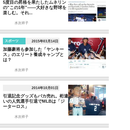
5度目の昇格を果たしたムネリン
の“この1年”――大好きな野球を
楽しむ。それ...
水次祥子
スポーツ
2015年03月14日
加藤豪将も参加した「ヤンキー
ス」のエリート養成キャンプと
は？
水次祥子
2014年10月01日
引退記念グッズもバカ売れ。桁違
いの人気選手引退でMLBは「ジ
ーターロス」
水次祥子