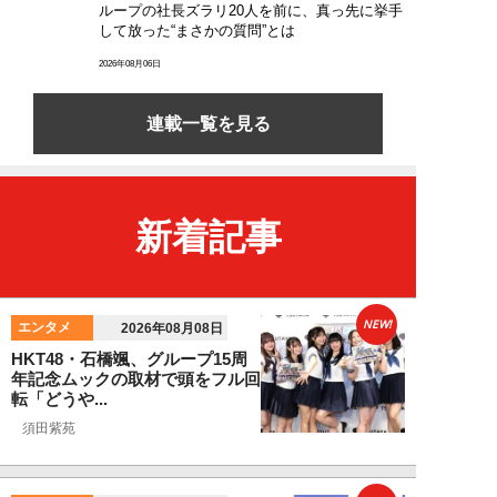
ループの社長ズラリ20人を前に、真っ先に挙手
して放った“まさかの質問”とは
2026年08月06日
連載一覧を見る
新着記事
NEW!
エンタメ
2026年08月08日
HKT48・石橋颯、グループ15周
年記念ムックの取材で頭をフル回
転「どうや...
須田紫苑