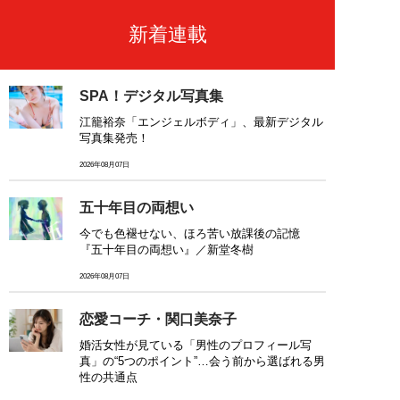
新着連載
SPA！デジタル写真集
江籠裕奈「エンジェルボディ」、最新デジタル
写真集発売！
2026年08月07日
五十年目の両想い
今でも色褪せない、ほろ苦い放課後の記憶
『五十年目の両想い』／新堂冬樹
2026年08月07日
恋愛コーチ・関口美奈子
婚活女性が見ている「男性のプロフィール写
真」の“5つのポイント”…会う前から選ばれる男
性の共通点