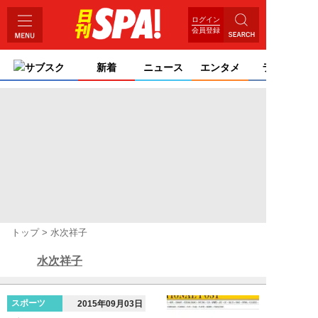
ログイン
会員登録
サブスク
新着
ニュース
エンタメ
ライフ
トップ
水次祥子
水次祥子
スポーツ
2015年09月03日