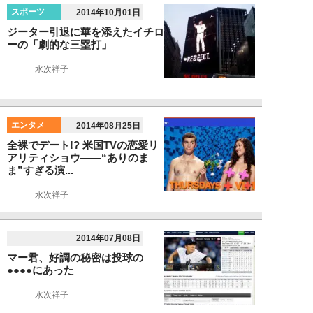
スポーツ
2014年10月01日
ジーター引退に華を添えたイチロ
ーの「劇的な三塁打」
水次祥子
エンタメ
2014年08月25日
全裸でデート!? 米国TVの恋愛リ
アリティショウ――“ありのま
ま”すぎる演...
水次祥子
2014年07月08日
マー君、好調の秘密は投球の
●●●●にあった
水次祥子