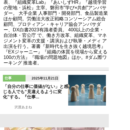
表、『組織変革Lab』『あいしずHR』『越境学習
の聖地・浜松』主宰。磐田市”学び×共創”アンバサ
ダー。 大手企業 人事部門・開発部門、食品製造業
ほか顧問。労働法大改正戦略コンソーシアム総合
顧問、プロティアン・キャリア協会アンバサダ
ー、DX白書2023有識者委員。 400以上の企業・
自治体・官公庁 で、働き方改革、組織変革、マネ
ジメント変革の支援・講演および執筆・メディ ア
出演を行う。著書『新時代を生き抜く越境思考』
『EXジャーニー』『組織の体質を現場から変える
100の方法』『職場の問題地図』ほか。#ダム際ワ
ーキング 推進者。
仕事
2025年11月21日
「自分の仕事に価値がない」と感
じる人でも“見違えるように変
化”する。『仕事...
沢渡あまね