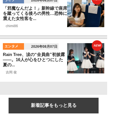
ライフ
2026年08月07日
「邪魔なんだよ！」新幹線で座席
を蹴ってくる後ろの男性…恐怖に
震えた女性客を...
chimi86
NEW!
エンタメ
2026年08月07日
Rain Tree、涙の“全員曲”初披露
――。16人が心をひとつにした
夏の...
吉岡 俊
新着記事をもっと見る