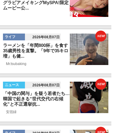
グラビアメイキングMySPA!限定
ムービー公...
NEW!
ライフ
2026年08月07日
ラーメンを「年間800杯」を食す
35歳男性を直撃。「9年で35キロ
増」も健...
Mr.tsubaking
NEW!
ニュース
2026年08月07日
「中国の関与」を疑う若者たち…
韓国で起きる“世代交代の右傾
化”と不正選挙抗...
安宿緑
NEW!