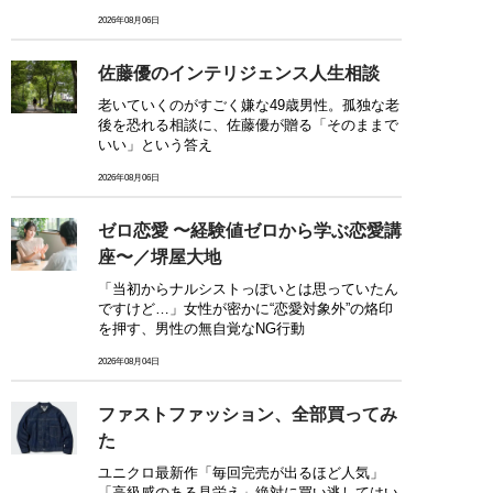
2026年08月06日
佐藤優のインテリジェンス人生相談
老いていくのがすごく嫌な49歳男性。孤独な老
後を恐れる相談に、佐藤優が贈る「そのままで
いい」という答え
2026年08月06日
ゼロ恋愛 〜経験値ゼロから学ぶ恋愛講
座〜／堺屋大地
「当初からナルシストっぽいとは思っていたん
ですけど…」女性が密かに“恋愛対象外”の烙印
を押す、男性の無自覚なNG行動
2026年08月04日
ファストファッション、全部買ってみ
た
ユニクロ最新作「毎回完売が出るほど人気」
「高級感のある見栄え」絶対に買い逃してはい