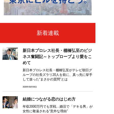
新着連載
新日本プロレス社長・棚橋弘至のビジ
ネス奮闘記～トップロープより愛をこ
めて
新日本プロレス社長・棚橋弘至がテレビ朝日グ
ループの社長ズラリ20人を前に、真っ先に挙手
して放った“まさかの質問”とは
2026年08月06日
結婚につながる恋のはじめ方
年収2000万円でも苦戦…婚活で「デキる男」が
女性に敬遠される“意外な理由”