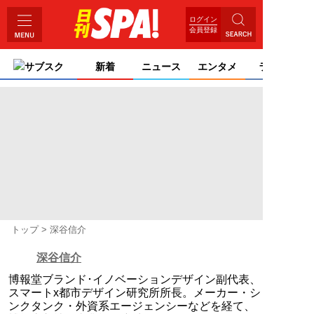
ログイン
会員登録
サブスク
新着
ニュース
エンタメ
ライフ
トップ
深谷信介
深谷信介
博報堂ブランド･イノベーションデザイン副代表、
スマートx都市デザイン研究所所長。メーカー・シ
ンクタンク・外資系エージェンシーなどを経て、