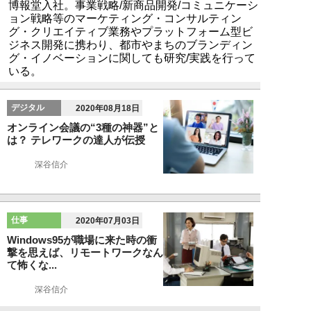
博報堂入社。事業戦略/新商品開発/コミュニケーシ
ョン戦略等のマーケティング・コンサルティン
グ・クリエイティブ業務やプラットフォーム型ビ
ジネス開発に携わり、都市やまちのブランディン
グ・イノベーションに関しても研究/実践を行って
いる。
デジタル
2020年08月18日
オンライン会議の“3種の神器”と
は？ テレワークの達人が伝授
深谷信介
仕事
2020年07月03日
Windows95が職場に来た時の衝
撃を思えば、リモートワークなん
て怖くな...
深谷信介