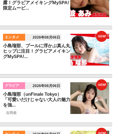
露！グラビアメイキングMySPA!
限定ムービ...
NEW!
エンタメ
2026年08月06日
小島瑠那、プールに浮かぶ真ん丸
ヒップに注目！グラビアメイキン
グMySPA!...
NEW!
グラビア
2026年08月06日
小島瑠那（unFinale Tokyo）
「可愛いだけじゃない大人の魅力
を強...
吉岡俊
NEW!