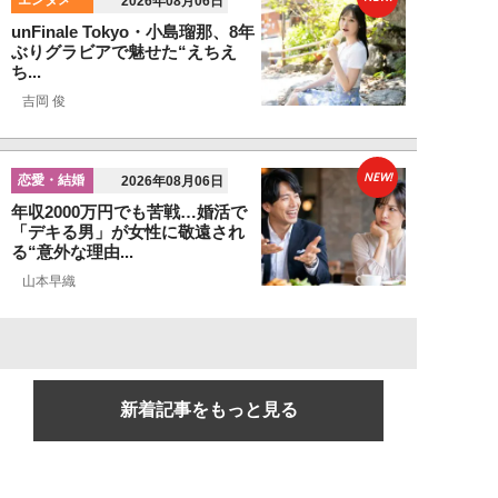
エンタメ
2026年08月06日
unFinale Tokyo・小島瑠那、8年
ぶりグラビアで魅せた“えちえ
ち...
吉岡 俊
NEW!
恋愛・結婚
2026年08月06日
年収2000万円でも苦戦…婚活で
「デキる男」が女性に敬遠され
る“意外な理由...
山本早織
新着記事をもっと見る