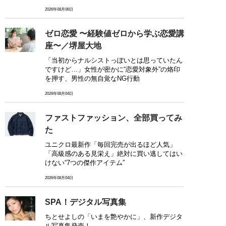
2026年08月06日
ゼロ恋愛 〜経験値ゼロから学ぶ恋愛講
座〜／堺屋大地
「当初からナルシストっぽいとは思っていたん
ですけど…」女性が密かに“恋愛対象外”の烙印
を押す、男性の無自覚なNG行動
2026年08月04日
ファストファッション、全部買ってみ
た
ユニクロ最新作「毎回完売が出るほど人気」
「高級感のある見栄え」絶対に買い逃してはい
けない“7つの傑作アイテム”
2026年08月04日
SPA！デジタル写真集
ちとせよしの「いまを艶やかに」、新作デジタ
ル写真集発売！