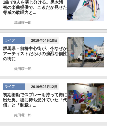
1曲で9人を演じ分ける。黒木渚
初の楽曲提供で、こゑだが見せた
脅威の歌唱力と...
織田曜一郎
ライフ
2019年04月18日
群馬県・前橋中心街が、今なぜか
アーティストだらけの強烈な個性
の街に
織田曜一郎
ライフ
2019年03月12日
初期衝動でスプレーを持って街に
出た男。彼に待ち受けていた「代
償」と「制裁」...
織田曜一郎