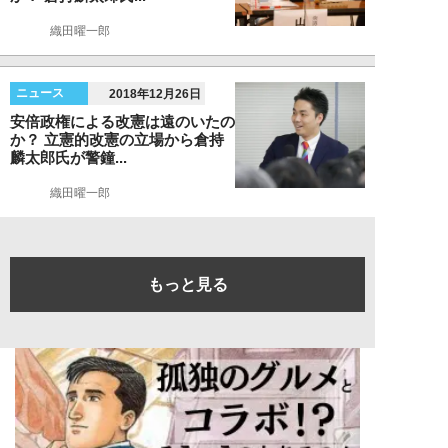
織田曜一郎
ニュース
2018年12月26日
安倍政権による改憲は遠のいたの
か？ 立憲的改憲の立場から倉持
麟太郎氏が警鐘...
織田曜一郎
もっと見る