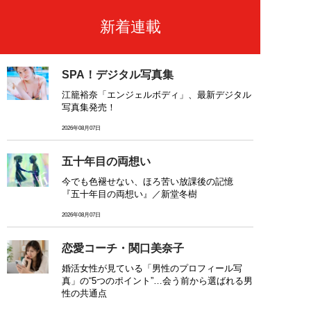
新着連載
SPA！デジタル写真集
江籠裕奈「エンジェルボディ」、最新デジタル
写真集発売！
2026年08月07日
五十年目の両想い
今でも色褪せない、ほろ苦い放課後の記憶
『五十年目の両想い』／新堂冬樹
2026年08月07日
恋愛コーチ・関口美奈子
婚活女性が見ている「男性のプロフィール写
真」の“5つのポイント”…会う前から選ばれる男
性の共通点