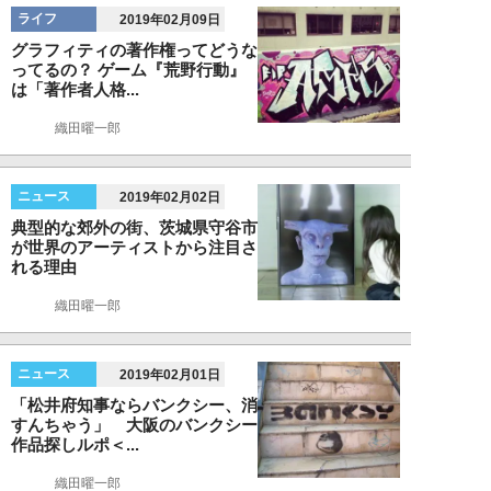
ライフ
2019年02月09日
グラフィティの著作権ってどうな
ってるの？ ゲーム『荒野行動』
は「著作者人格...
織田曜一郎
ニュース
2019年02月02日
典型的な郊外の街、茨城県守谷市
が世界のアーティストから注目さ
れる理由
織田曜一郎
ニュース
2019年02月01日
「松井府知事ならバンクシー、消
すんちゃう」 大阪のバンクシー
作品探しルポ＜...
織田曜一郎