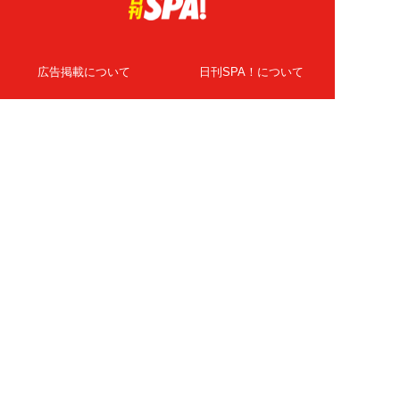
広告掲載について
日刊SPA！について
ニュース提供先
PR記事一覧
ライター・執筆者募集
プライバシーポリシー
Cookie使用について
著作権について
運営会社
記事使用について
お問い合わせ
よくある質問
扶桑社Webメディア
女子SPA！