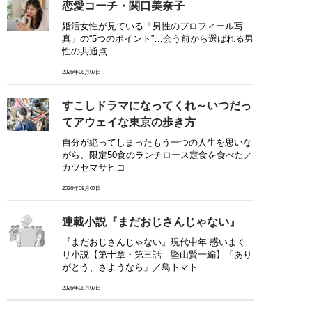
恋愛コーチ・関口美奈子
婚活女性が見ている「男性のプロフィール写
真」の“5つのポイント”…会う前から選ばれる男
性の共通点
2026年08月07日
すこしドラマになってくれ～いつだっ
てアウェイな東京の歩き方
自分が絶ってしまったもう一つの人生を思いな
がら、限定50食のランチロース定食を食べた／
カツセマサヒコ
2026年08月07日
連載小説『まだおじさんじゃない』
『まだおじさんじゃない』現代中年 惑いまく
り小説【第十章・第三話 堅山賢一編】「あり
がとう、さようなら」／鳥トマト
2026年08月07日