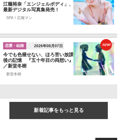
江籠裕奈「エンジェルボディ」、
最新デジタル写真集発売！
SPA！広報マン
NEW!
恋愛・結婚
2026年08月07日
今でも色褪せない、ほろ苦い放課
後の記憶 『五十年目の両想い』
／新堂冬樹
新堂冬樹
新着記事をもっと見る