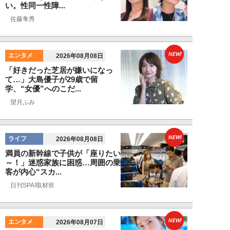
い。性同一性障...
佐藤隼秀
NEW!
エンタメ
2026年08月08日
「好きだった芝居が嫌いになっ
て…」大島優子が29歳で留
学、“女優”へのこだ...
望月ふみ
NEW!
ライフ
2026年08月08日
満員の新幹線で子供が「座りたい
～！」迷惑家族に困惑…周囲の乗
客が内心“スカ...
日刊SPA!取材班
NEW!
エンタメ
2026年08月07日