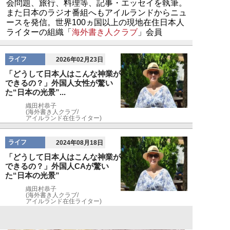
会問題、旅行、料理等、記事・エッセイを執筆。
また日本のラジオ番組へもアイルランドからニュ
ースを発信。世界100ヵ国以上の現地在住日本人
ライターの組織「
海外書き人クラブ
」会員
ライフ
2026年02月23日
「どうして日本人はこんな神業が
できるの？」外国人女性が驚い
た“日本の光景”...
織田村恭子
(海外書き人クラブ/
アイルランド在住ライター)
ライフ
2024年08月18日
「どうして日本人はこんな神業が
できるの？」外国人CAが驚い
た“日本の光景”
織田村恭子
(海外書き人クラブ/
アイルランド在住ライター)