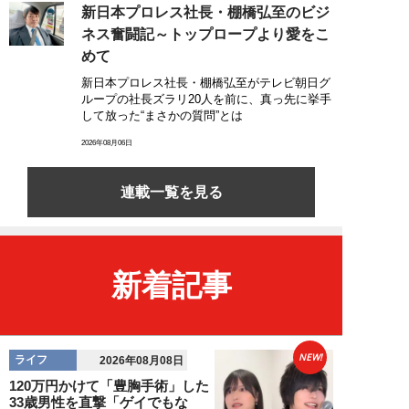
新日本プロレス社長・棚橋弘至のビジ
ネス奮闘記～トップロープより愛をこ
めて
新日本プロレス社長・棚橋弘至がテレビ朝日グ
ループの社長ズラリ20人を前に、真っ先に挙手
して放った“まさかの質問”とは
2026年08月06日
連載一覧を見る
新着記事
NEW!
ライフ
2026年08月08日
120万円かけて「豊胸手術」した
33歳男性を直撃「ゲイでもな