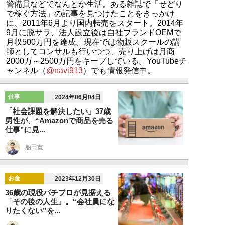
警備員などでなんとか生活。ある雑誌で「せどり
で稼ぐ方法」の記事を見つけたことをきっかけ
に、2011年6月より国内転売をスタート。2014年
9月に脱サラ、法人設立後は自社ブランドOEMで
月収500万円を達成。現在では物販スクールの講
師としてコンサルも行いつつ、売り上げは月商
2000万～2500万円をキープしている。YouTubeチ
ャンネル（
@navi913
）でも情報発信中。
仕事
2024年06月04日
「社会課題を解決したい」37歳
男性が、“Amazonで商品を売る
仕事”に見...
船田寛
お金
2023年12月30日
36歳の現役パチプロが見据える
「その後の人生」。“会社員にな
りたくない”を...