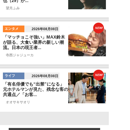
也（29）が...
望月ふみ
NEW!
エンタメ
2026年08月08日
「マッチョこそ強い」MAX鈴木
が語る、大食い業界の新しい潮
流。日本の現王者...
寺西ジャジューカ
NEW!
ライフ
2026年08月08日
「有名俳優でも“出禁”になる」
元ホテルマンが見た、残念な客の
共通点／「お客...
オオサキサオリ