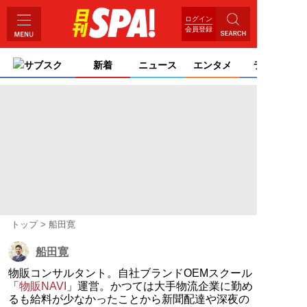
ログイン
会員登録
サブスク
新着
ニュース
エンタメ
ライフ
トップ
船田寛
船田寛
物販コンサルタント。自社ブランドOEMスクール
「
物販NAVI
」運営。かつては大手物流企業に勤め
るも給料が少なかったことから新聞配達や深夜の