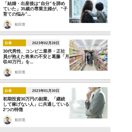
「結婚・出産後は“自分”を諦め
ていた」35歳の専業主婦が、“子
育ての悩み”...
船田寛
お金
2023年02月28日
30代男性、コンビニ業界・正社
員が抱えた将来の不安と葛藤「月
収40万円」を...
船田寛
お金
2023年01月30日
初期投資30万円の副業。「継続
して稼げない人」に共通している
2つの特徴
船田寛