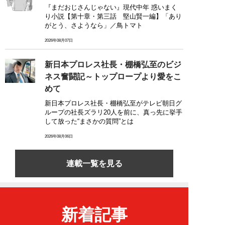
『まだおじさんじゃない』現代中年 惑いまく
り小説【第十章・第三話 堅山賢一編】「あり
がとう、さようなら」／鳥トマト
2026年08月07日
新日本プロレス社長・棚橋弘至のビジ
ネス奮闘記～トップロープより愛をこ
めて
新日本プロレス社長・棚橋弘至がテレビ朝日グ
ループの社長ズラリ20人を前に、真っ先に挙手
して放った“まさかの質問”とは
2026年08月06日
連載一覧を見る
新着記事