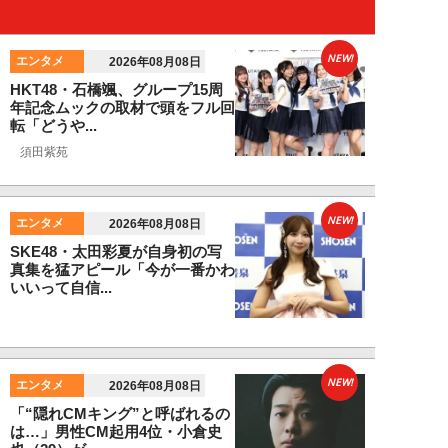
NEW!
エンタメ
2026年08月08日
HKT48・石橋颯、グループ15周
年記念ムックの取材で頭をフル回
転「どうや...
須田紫苑
NEW!
エンタメ
2026年08月08日
SKE48・太田彩夏が自身初の写
真集を猛アピール「今が一番かわ
いいって自信...
NEW!
エンタメ
2026年08月08日
「“隠れCMキング”と呼ばれるの
は…」男性CM起用4位・小倉史