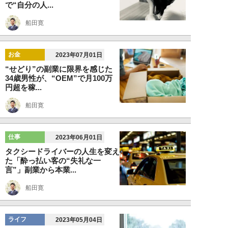
で“自分の人...
船田寛
お金
2023年07月01日
“せどり”の副業に限界を感じた
34歳男性が、“OEM”で月100万
円超を稼...
船田寛
仕事
2023年06月01日
タクシードライバーの人生を変え
た「酔っ払い客の“失礼な一
言”」副業から本業...
船田寛
ライフ
2023年05月04日