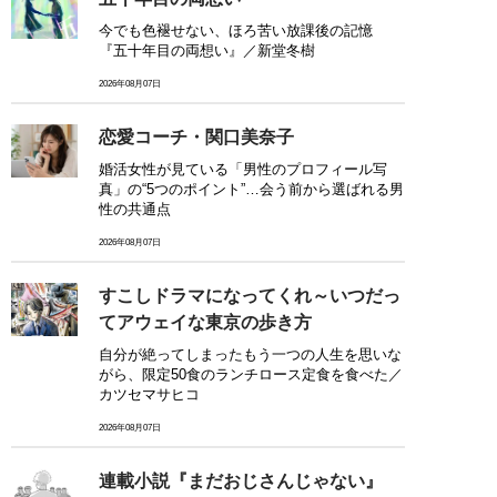
今でも色褪せない、ほろ苦い放課後の記憶
『五十年目の両想い』／新堂冬樹
2026年08月07日
恋愛コーチ・関口美奈子
婚活女性が見ている「男性のプロフィール写
真」の“5つのポイント”…会う前から選ばれる男
性の共通点
2026年08月07日
すこしドラマになってくれ～いつだっ
てアウェイな東京の歩き方
自分が絶ってしまったもう一つの人生を思いな
がら、限定50食のランチロース定食を食べた／
カツセマサヒコ
2026年08月07日
連載小説『まだおじさんじゃない』