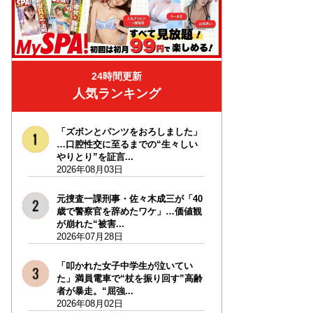
24時間更新
人気ランキング
「ズボンとパンツをおろしました」
…口腔性交に至るまでの“生々しい
やりとり”を証言...
2026年08月03日
元捜査一課刑事・佐々木成三が「40
歳で警察官を辞めたワケ」…価値観
が崩れた“被害...
2026年07月28日
「叩かれた女子中学生が泣いてい
た」満員電車で“杖を振り回す”高齢
者が暴走。“屈強...
2026年08月02日