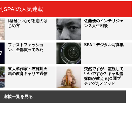
刊SPA!の人気連載
結婚につながる恋のは
佐藤優のインテリジェ
じめ方
ンス人生相談
ファストファッショ
SPA！デジタル写真集
ン、全部買ってみた
東大卒作家・布施川天
突然ですが、霊視して
馬の教育キャリア通信
いいですか? ギャル霊
媒師が教える[金運ブ
チアゲ⤴]メソッド
連載一覧を見る