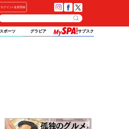
ログイン
会員登録
スポーツ
グラビア
サブスク