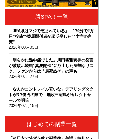
勝SPA！一覧
「JRA系はマジで恵まれている」…“30分で2万
円”投稿で競馬関係者が猛反発した“4文字の言
葉”
2026年08月03日
「明らかに熱中症でした」川田将雅騎手の発言
が波紋…競馬“真夏開催”に浮上した深刻なリス
ク。ファンからは「馬死ぬぞ」の声も
2026年07月27日
「なんかコントレイル安いな」デアリングタク
トが3.3億円の陰で…無敗三冠馬がセレクトセ
ールで明暗
2026年07月15日
はじめての副業一覧
「超円安で外貨を稼ぐ副業術」英語・特別なス