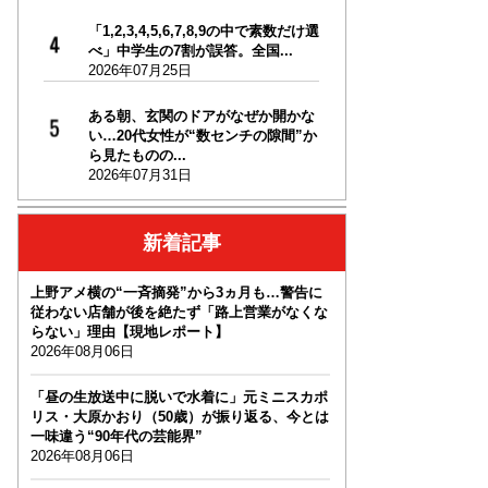
「1,2,3,4,5,6,7,8,9の中で素数だけ選
べ」中学生の7割が誤答。全国...
2026年07月25日
ある朝、玄関のドアがなぜか開かな
い…20代女性が“数センチの隙間”か
ら見たものの...
2026年07月31日
新着記事
上野アメ横の“一斉摘発”から3ヵ月も…警告に
従わない店舗が後を絶たず「路上営業がなくな
らない」理由【現地レポート】
2026年08月06日
「昼の生放送中に脱いで水着に」元ミニスカポ
リス・大原かおり（50歳）が振り返る、今とは
一味違う“90年代の芸能界”
2026年08月06日