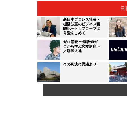
日
新日本プロレス社長・
棚橋弘至のビジネス奮
闘記～トップロープよ
り愛をこめて
ゼロ恋愛 〜経験値ゼ
ロから学ぶ恋愛講座〜
／堺屋大地
その判決に異議あり!