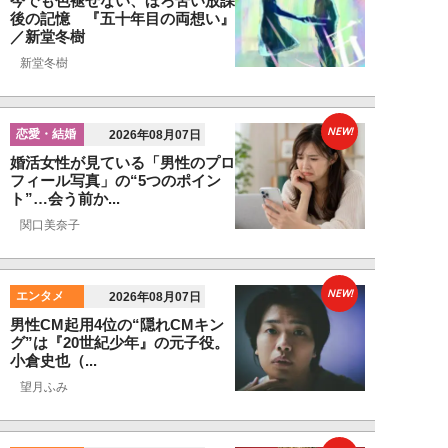
今でも色褪せない、ほろ苦い放課
後の記憶 『五十年目の両想い』
／新堂冬樹
新堂冬樹
NEW!
恋愛・結婚
2026年08月07日
婚活女性が見ている「男性のプロ
フィール写真」の“5つのポイン
ト”…会う前か...
関口美奈子
NEW!
エンタメ
2026年08月07日
男性CM起用4位の“隠れCMキン
グ”は『20世紀少年』の元子役。
小倉史也（...
望月ふみ