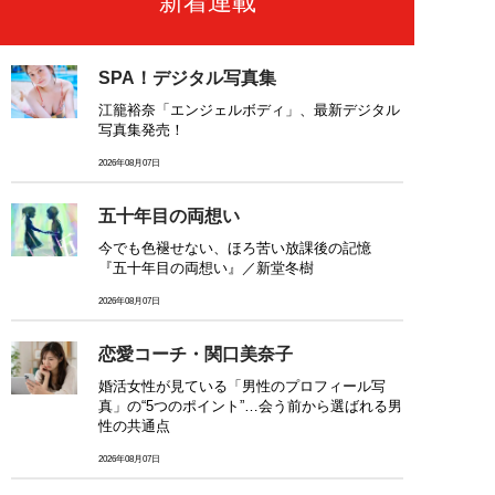
新着連載
SPA！デジタル写真集
江籠裕奈「エンジェルボディ」、最新デジタル
写真集発売！
2026年08月07日
五十年目の両想い
今でも色褪せない、ほろ苦い放課後の記憶
『五十年目の両想い』／新堂冬樹
2026年08月07日
恋愛コーチ・関口美奈子
婚活女性が見ている「男性のプロフィール写
真」の“5つのポイント”…会う前から選ばれる男
性の共通点
2026年08月07日