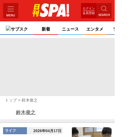
ログイン
会員登録
サブスク
新着
ニュース
エンタメ
ライフ
トップ
鈴木俊之
鈴木俊之
ライフ
2026年04月17日