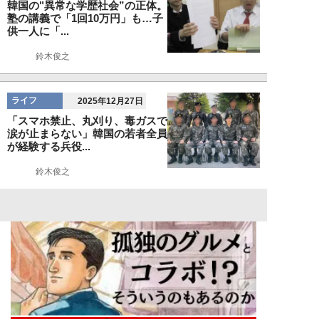
韓国の"異常な学歴社会”の正体。
塾の講義で「1回10万円」も…子
供一人に「...
鈴木俊之
ライフ
2025年12月27日
「スマホ禁止、丸刈り、毒ガスで
涙が止まらない」韓国の若者全員
が経験する兵役...
鈴木俊之