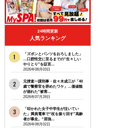
24時間更新
人気ランキング
「ズボンとパンツをおろしました」
…口腔性交に至るまでの“生々しい
やりとり”を証言...
2026年08月03日
元捜査一課刑事・佐々木成三が「40
歳で警察官を辞めたワケ」…価値観
が崩れた“被害...
2026年07月28日
「叩かれた女子中学生が泣いてい
た」満員電車で“杖を振り回す”高齢
者が暴走。“屈強...
2026年08月02日