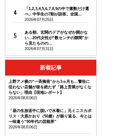
「1,2,3,4,5,6,7,8,9の中で素数だけ選
べ」中学生の7割が誤答。全国...
2026年07月25日
ある朝、玄関のドアがなぜか開かな
い…20代女性が“数センチの隙間”か
ら見たものの...
2026年07月31日
新着記事
上野アメ横の“一斉摘発”から3ヵ月も…警告に
従わない店舗が後を絶たず「路上営業がなくな
らない」理由【現地レポート】
2026年08月06日
「昼の生放送中に脱いで水着に」元ミニスカポ
リス・大原かおり（50歳）が振り返る、今とは
一味違う“90年代の芸能界”
2026年08月06日