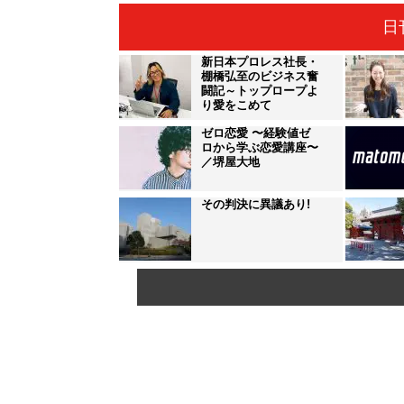
日
新日本プロレス社長・
棚橋弘至のビジネス奮
闘記～トップロープよ
り愛をこめて
ゼロ恋愛 〜経験値ゼ
ロから学ぶ恋愛講座〜
／堺屋大地
その判決に異議あり!