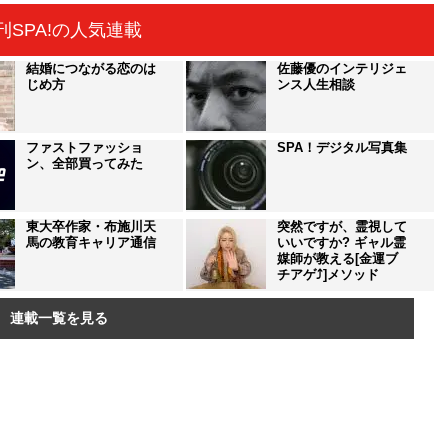
刊SPA!の人気連載
結婚につながる恋のは
佐藤優のインテリジェ
じめ方
ンス人生相談
ファストファッショ
SPA！デジタル写真集
ン、全部買ってみた
東大卒作家・布施川天
突然ですが、霊視して
馬の教育キャリア通信
いいですか? ギャル霊
媒師が教える[金運ブ
チアゲ⤴]メソッド
連載一覧を見る