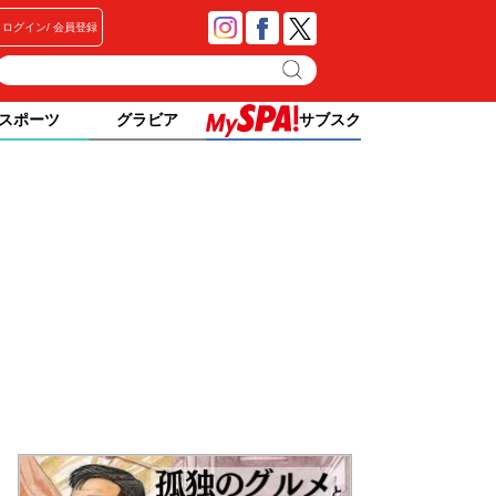
ログイン
会員登録
スポーツ
グラビア
サブスク