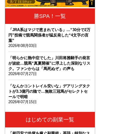
勝SPA！一覧
「JRA系はマジで恵まれている」…“30分で2万
円”投稿で競馬関係者が猛反発した“4文字の言
葉”
2026年08月03日
「明らかに熱中症でした」川田将雅騎手の発言
が波紋…競馬“真夏開催”に浮上した深刻なリス
ク。ファンからは「馬死ぬぞ」の声も
2026年07月27日
「なんかコントレイル安いな」デアリングタク
トが3.3億円の陰で…無敗三冠馬がセレクトセ
ールで明暗
2026年07月15日
はじめての副業一覧
「超円安で外貨を稼ぐ副業術」英語・特別なス