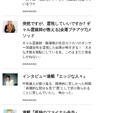
いるワケ
2026年08月09日
突然ですが、霊視していいですか? ギ
ャル霊媒師が教える[金運ブチアゲ⤴]メ
ソッド
ギャル霊媒師・飯塚唯が生活カツカツのダンサ
ー30歳女性を霊視した結果が怖すぎる！「大き
な才能を無駄にしている女。このままだと借金
しかねない」
2026年08月09日
インタビュー連載『エッジな人々』
中島健人が振り返る、精神的に苦しかった時期
「表層的な部分を見て“悪”として切り取られる
ことに苦しんでいたし、怖かった」
2026年08月09日
連載『孤独のファイナル弁当』