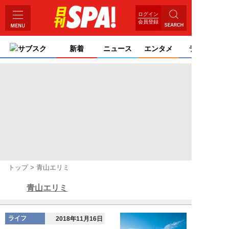
ログイン
会員登録
サブスク
新着
ニュース
エンタメ
ライフ
トップ
青山エリミ
青山エリミ
ライフ
2018年11月16日