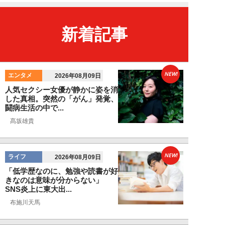
新着記事
NEW!
エンタメ
2026年08月09日
人気セクシー女優が静かに姿を消
した真相。突然の「がん」発覚、
闘病生活の中で...
髙坂雄貴
NEW!
ライフ
2026年08月09日
「低学歴なのに、勉強や読書が好
きなのは意味が分からない」
SNS炎上に東大出...
布施川天馬