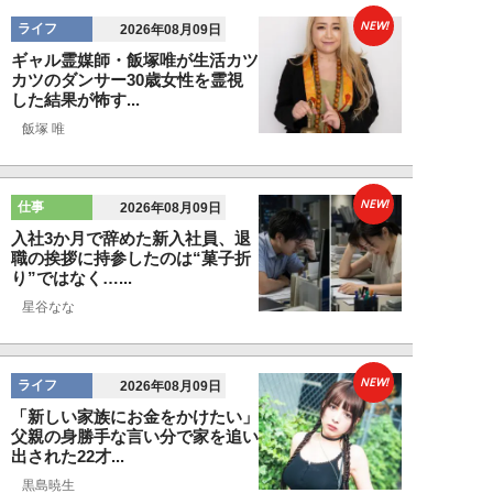
NEW!
ライフ
2026年08月09日
ギャル霊媒師・飯塚唯が生活カツ
カツのダンサー30歳女性を霊視
した結果が怖す...
飯塚 唯
NEW!
仕事
2026年08月09日
入社3か月で辞めた新入社員、退
職の挨拶に持参したのは“菓子折
り”ではなく…...
星谷なな
NEW!
ライフ
2026年08月09日
「新しい家族にお金をかけたい」
父親の身勝手な言い分で家を追い
出された22才...
黒島暁生