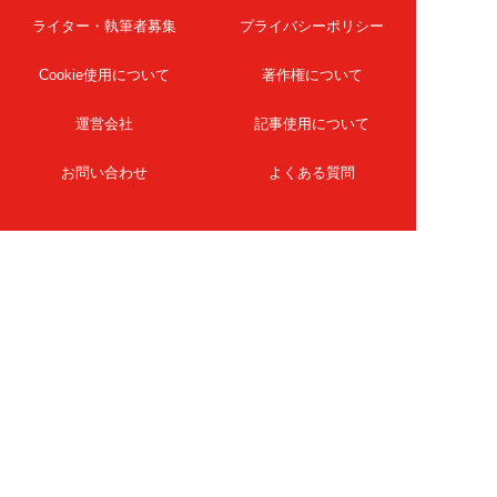
ライター・執筆者募集
プライバシーポリシー
Cookie使用について
著作権について
運営会社
記事使用について
お問い合わせ
よくある質問
扶桑社Webメディア
女子SPA！
天然生活
ESSE ONLINE
日刊Sumai
孤独のグルメ