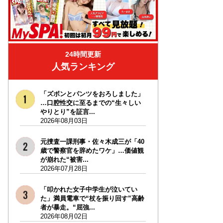
24時間更新
人気ランキング
「ズボンとパンツをおろしました」
…口腔性交に至るまでの“生々しい
やりとり”を証言...
2026年08月03日
元捜査一課刑事・佐々木成三が「40
歳で警察官を辞めたワケ」…価値観
が崩れた“被害...
2026年07月28日
「叩かれた女子中学生が泣いてい
た」満員電車で“杖を振り回す”高齢
者が暴走。“屈強...
2026年08月02日