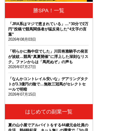
勝SPA！一覧
「JRA系はマジで恵まれている」…“30分で2万
円”投稿で競馬関係者が猛反発した“4文字の言
葉”
2026年08月03日
「明らかに熱中症でした」川田将雅騎手の発言
が波紋…競馬“真夏開催”に浮上した深刻なリス
ク。ファンからは「馬死ぬぞ」の声も
2026年07月27日
「なんかコントレイル安いな」デアリングタク
トが3.3億円の陰で…無敗三冠馬がセレクトセ
ールで明暗
2026年07月15日
はじめての副業一覧
夏の山小屋でアルバイトをする44歳元会社員の
生活。朝4時起床、ネット無しの環境で「3か月