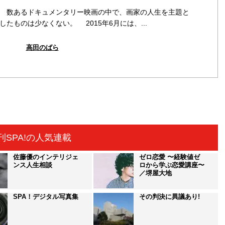
数あるドキュメンタリー映画の中で、画家の人生を主題と
したものは少なくない。 2015年6月には、...
高田のばら
刊SPA!の人気連載
佐藤優のインテリジェ
ゼロ恋愛 〜経験値ゼ
ンス人生相談
ロから学ぶ恋愛講座〜
／堺屋大地
SPA！デジタル写真集
その判決に異議あり!