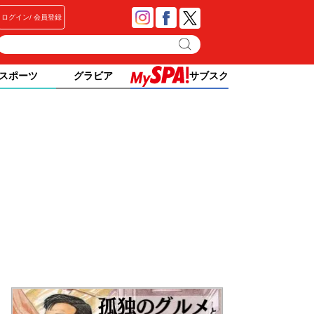
ログイン
会員登録
スポーツ
グラビア
サブスク