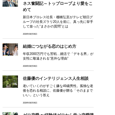
ネス奮闘記～トップロープより愛をこ
めて
新日本プロレス社長・棚橋弘至がテレビ朝日グ
ループの社長ズラリ20人を前に、真っ先に挙手
して放った“まさかの質問”とは
2026年08月06日
結婚につながる恋のはじめ方
年収2000万円でも苦戦…婚活で「デキる男」が
女性に敬遠される“意外な理由”
2026年08月06日
佐藤優のインテリジェンス人生相談
老いていくのがすごく嫌な49歳男性。孤独な老
後を恐れる相談に、佐藤優が贈る「そのままで
いい」という答え
2026年08月06日