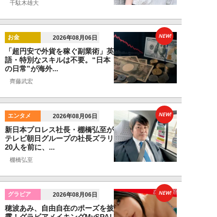
千駄木雄大
NEW!
お金
2026年08月06日
「超円安で外貨を稼ぐ副業術」英
語・特別なスキルは不要。“日本
の日常”が海外...
齊藤武宏
NEW!
エンタメ
2026年08月06日
新日本プロレス社長・棚橋弘至が
テレビ朝日グループの社長ズラリ
20人を前に、...
棚橋弘至
NEW!
グラビア
2026年08月06日
穂波あみ、自由自在のポーズを披
露！グラビアメイキングMySPA!