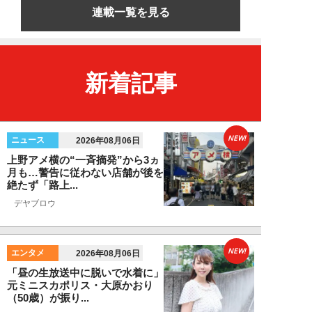
連載一覧を見る
新着記事
NEW!
ニュース
2026年08月06日
上野アメ横の“一斉摘発”から3ヵ
月も…警告に従わない店舗が後を
絶たず「路上...
デヤブロウ
NEW!
エンタメ
2026年08月06日
「昼の生放送中に脱いで水着に」
元ミニスカポリス・大原かおり
（50歳）が振り...