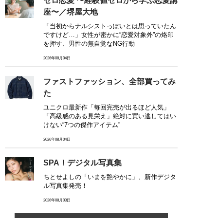
ゼロ恋愛 〜経験値ゼロから学ぶ恋愛講
座〜／堺屋大地
「当初からナルシストっぽいとは思っていたん
ですけど…」女性が密かに“恋愛対象外”の烙印
を押す、男性の無自覚なNG行動
2026年08月04日
ファストファッション、全部買ってみ
た
ユニクロ最新作「毎回完売が出るほど人気」
「高級感のある見栄え」絶対に買い逃してはい
けない“7つの傑作アイテム”
2026年08月04日
SPA！デジタル写真集
ちとせよしの「いまを艶やかに」、新作デジタ
ル写真集発売！
2026年08月03日