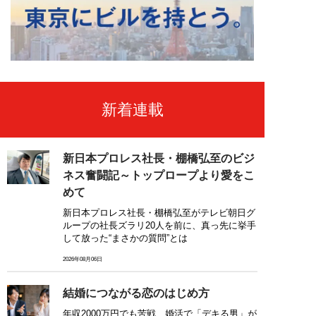
新着連載
新日本プロレス社長・棚橋弘至のビジ
ネス奮闘記～トップロープより愛をこ
めて
新日本プロレス社長・棚橋弘至がテレビ朝日グ
ループの社長ズラリ20人を前に、真っ先に挙手
して放った“まさかの質問”とは
2026年08月06日
結婚につながる恋のはじめ方
年収2000万円でも苦戦…婚活で「デキる男」が