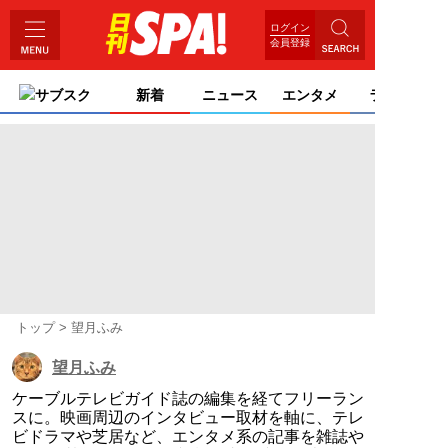
ログイン
会員登録
サブスク
新着
ニュース
エンタメ
ライフ
トップ
望月ふみ
望月ふみ
ケーブルテレビガイド誌の編集を経てフリーラン
スに。映画周辺のインタビュー取材を軸に、テレ
ビドラマや芝居など、エンタメ系の記事を雑誌や