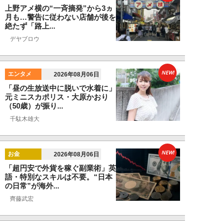
上野アメ横の“一斉摘発”から3ヵ
月も…警告に従わない店舗が後を
絶たず「路上...
デヤブロウ
NEW!
エンタメ
2026年08月06日
「昼の生放送中に脱いで水着に」
元ミニスカポリス・大原かおり
（50歳）が振り...
千駄木雄大
NEW!
お金
2026年08月06日
「超円安で外貨を稼ぐ副業術」英
語・特別なスキルは不要。“日本
の日常”が海外...
齊藤武宏