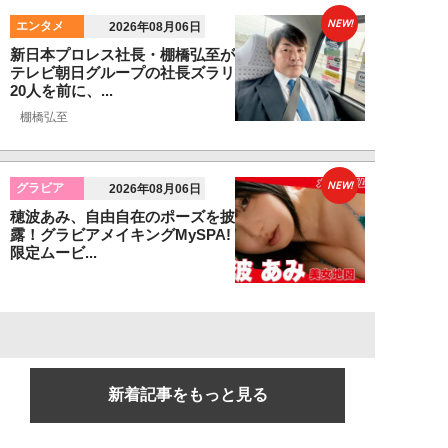
NEW!
エンタメ
2026年08月06日
新日本プロレス社長・棚橋弘至が
テレビ朝日グループの社長ズラリ
20人を前に、...
棚橋弘至
NEW!
グラビア
2026年08月06日
穂波あみ、自由自在のポーズを披
露！グラビアメイキングMySPA!
限定ムービ...
新着記事をもっと見る