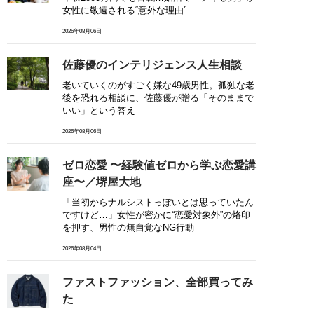
女性に敬遠される“意外な理由”
2026年08月06日
佐藤優のインテリジェンス人生相談
老いていくのがすごく嫌な49歳男性。孤独な老
後を恐れる相談に、佐藤優が贈る「そのままで
いい」という答え
2026年08月06日
ゼロ恋愛 〜経験値ゼロから学ぶ恋愛講
座〜／堺屋大地
「当初からナルシストっぽいとは思っていたん
ですけど…」女性が密かに“恋愛対象外”の烙印
を押す、男性の無自覚なNG行動
2026年08月04日
ファストファッション、全部買ってみ
た