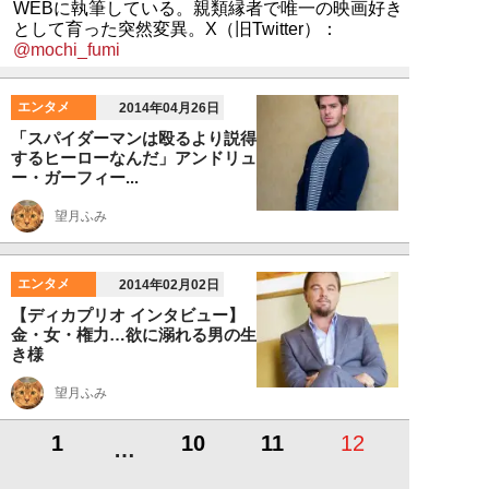
WEBに執筆している。親類縁者で唯一の映画好き
として育った突然変異。X（旧Twitter）：
@mochi_fumi
エンタメ
2014年04月26日
「スパイダーマンは殴るより説得
するヒーローなんだ」アンドリュ
ー・ガーフィー...
望月ふみ
エンタメ
2014年02月02日
【ディカプリオ インタビュー】
金・女・権力…欲に溺れる男の生
き様
望月ふみ
1
10
11
12
…