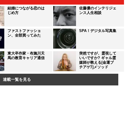
結婚につながる恋のは
佐藤優のインテリジェ
じめ方
ンス人生相談
ファストファッショ
SPA！デジタル写真集
ン、全部買ってみた
東大卒作家・布施川天
突然ですが、霊視して
馬の教育キャリア通信
いいですか? ギャル霊
媒師が教える[金運ブ
チアゲ⤴]メソッド
連載一覧を見る