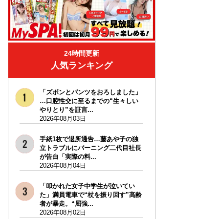
24時間更新
人気ランキング
「ズボンとパンツをおろしました」
…口腔性交に至るまでの“生々しい
やりとり”を証言...
2026年08月03日
手紙1枚で退所通告…藤あや子の独
立トラブルにバーニング二代目社長
が告白「実際の料...
2026年08月04日
「叩かれた女子中学生が泣いてい
た」満員電車で“杖を振り回す”高齢
者が暴走。“屈強...
2026年08月02日