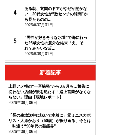
ある朝、玄関のドアがなぜか開かな
い…20代女性が“数センチの隙間”か
ら見たものの...
2026年07月31日
“男性が好きそうな水着”で海に行っ
た25歳女性の意外な結末「え、そ
れ？みたいな反...
2026年08月01日
新着記事
上野アメ横の“一斉摘発”から3ヵ月も…警告に
従わない店舗が後を絶たず「路上営業がなくな
らない」理由【現地レポート】
2026年08月06日
「昼の生放送中に脱いで水着に」元ミニスカポ
リス・大原かおり（50歳）が振り返る、今とは
一味違う“90年代の芸能界”
2026年08月06日