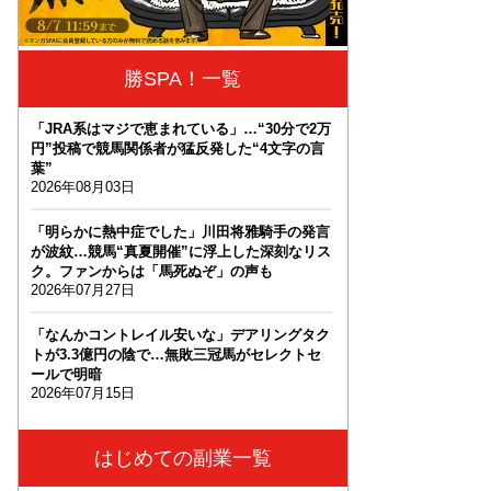
勝SPA！一覧
「JRA系はマジで恵まれている」…“30分で2万
円”投稿で競馬関係者が猛反発した“4文字の言
葉”
2026年08月03日
「明らかに熱中症でした」川田将雅騎手の発言
が波紋…競馬“真夏開催”に浮上した深刻なリス
ク。ファンからは「馬死ぬぞ」の声も
2026年07月27日
「なんかコントレイル安いな」デアリングタク
トが3.3億円の陰で…無敗三冠馬がセレクトセ
ールで明暗
2026年07月15日
はじめての副業一覧