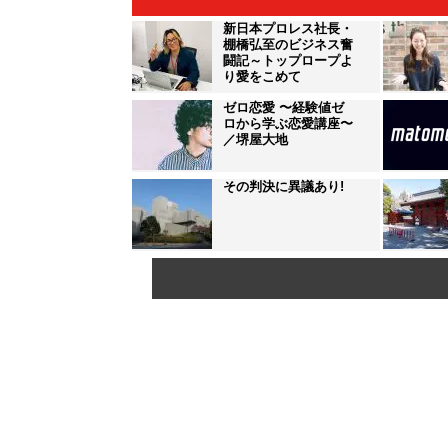
新日本プロレス社長・
棚橋弘至のビジネス奮
闘記～トップロープよ
り愛をこめて
ゼロ恋愛 〜経験値ゼ
ロから学ぶ恋愛講座〜
／堺屋大地
その判決に異議あり!