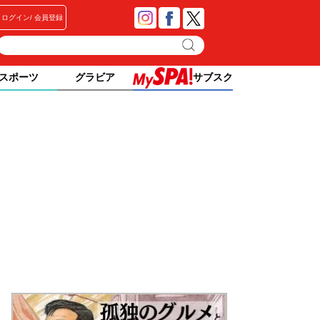
ログイン
会員登録
スポーツ
グラビア
サブスク