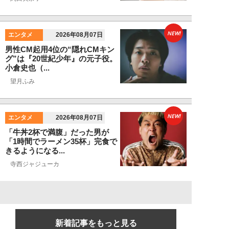
NEW!
エンタメ
2026年08月07日
男性CM起用4位の“隠れCMキン
グ”は『20世紀少年』の元子役。
小倉史也（...
望月ふみ
NEW!
エンタメ
2026年08月07日
「牛丼2杯で満腹」だった男が
「1時間でラーメン35杯」完食で
きるようになる...
寺西ジャジューカ
新着記事をもっと見る