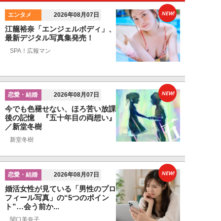
NEW!
エンタメ
2026年08月07日
江籠裕奈「エンジェルボディ」、
最新デジタル写真集発売！
SPA！広報マン
NEW!
恋愛・結婚
2026年08月07日
今でも色褪せない、ほろ苦い放課
後の記憶 『五十年目の両想い』
／新堂冬樹
新堂冬樹
NEW!
恋愛・結婚
2026年08月07日
婚活女性が見ている「男性のプロ
フィール写真」の“5つのポイン
ト”…会う前か...
関口美奈子