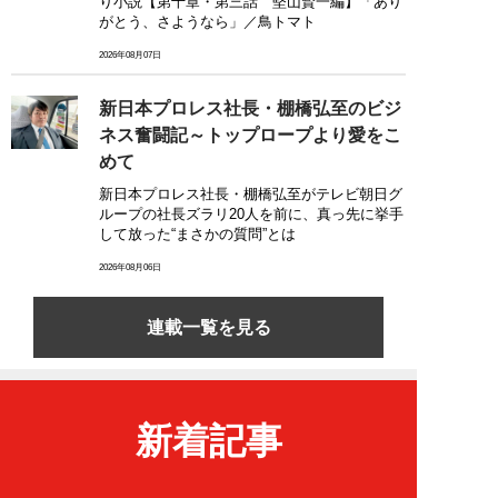
り小説【第十章・第三話 堅山賢一編】「あり
がとう、さようなら」／鳥トマト
2026年08月07日
新日本プロレス社長・棚橋弘至のビジ
ネス奮闘記～トップロープより愛をこ
めて
新日本プロレス社長・棚橋弘至がテレビ朝日グ
ループの社長ズラリ20人を前に、真っ先に挙手
して放った“まさかの質問”とは
2026年08月06日
連載一覧を見る
新着記事