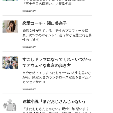
『五十年目の両想い』／新堂冬樹
2026年08月07日
恋愛コーチ・関口美奈子
婚活女性が見ている「男性のプロフィール写
真」の“5つのポイント”…会う前から選ばれる男
性の共通点
2026年08月07日
すこしドラマになってくれ～いつだっ
てアウェイな東京の歩き方
自分が絶ってしまったもう一つの人生を思いな
がら、限定50食のランチロース定食を食べた／
カツセマサヒコ
2026年08月07日
連載小説『まだおじさんじゃない』
『まだおじさんじゃない』現代中年 惑いまく