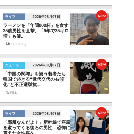
NEW!
ライフ
2026年08月07日
ラーメンを「年間800杯」を食す
35歳男性を直撃。「9年で35キロ
増」も健...
Mr.tsubaking
NEW!
ニュース
2026年08月07日
「中国の関与」を疑う若者たち…
韓国で起きる“世代交代の右傾
化”と不正選挙抗...
安宿緑
NEW!
ライフ
2026年08月07日
「邪魔なんだよ！」新幹線で座席
を蹴ってくる後ろの男性…恐怖に
震えた女性客を...