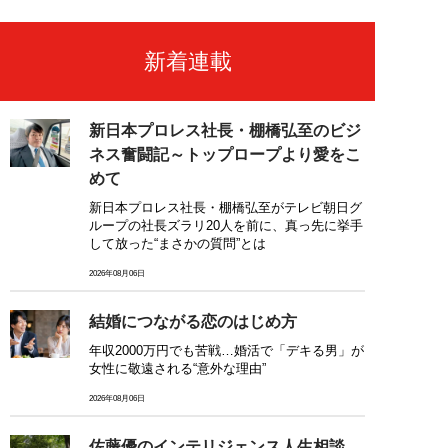
新着連載
新日本プロレス社長・棚橋弘至のビジ
ネス奮闘記～トップロープより愛をこ
めて
新日本プロレス社長・棚橋弘至がテレビ朝日グ
ループの社長ズラリ20人を前に、真っ先に挙手
して放った“まさかの質問”とは
2026年08月06日
結婚につながる恋のはじめ方
年収2000万円でも苦戦…婚活で「デキる男」が
女性に敬遠される“意外な理由”
2026年08月06日
佐藤優のインテリジェンス人生相談