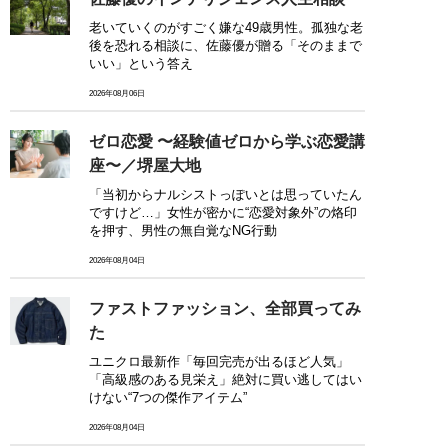
老いていくのがすごく嫌な49歳男性。孤独な老
後を恐れる相談に、佐藤優が贈る「そのままで
いい」という答え
2026年08月06日
ゼロ恋愛 〜経験値ゼロから学ぶ恋愛講
座〜／堺屋大地
「当初からナルシストっぽいとは思っていたん
ですけど…」女性が密かに“恋愛対象外”の烙印
を押す、男性の無自覚なNG行動
2026年08月04日
ファストファッション、全部買ってみ
た
ユニクロ最新作「毎回完売が出るほど人気」
「高級感のある見栄え」絶対に買い逃してはい
けない“7つの傑作アイテム”
2026年08月04日