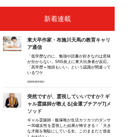
新着連載
東大卒作家・布施川天馬の教育キャリ
ア通信
「低学歴なのに、勉強や読書が好きなのは意味
が分からない」SNS炎上に東大出身者が反応。
「高学歴＝地頭もいい」という認識が間違って
いるワケ
2026年08月09日
突然ですが、霊視していいですか? ギ
ャル霊媒師が教える[金運ブチアゲ⤴]メ
ソッド
ギャル霊媒師・飯塚唯が生活カツカツのダンサ
ー30歳女性を霊視した結果が怖すぎる！「大き
な才能を無駄にしている女。このままだと借金
しかねない」