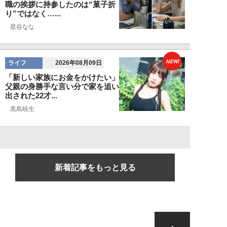
職の挨拶に持参したのは“菓子折
り”ではなく…...
星谷なな
NEW!
ライフ
2026年08月09日
「新しい家族にお金をかけたい」
父親の身勝手な言い分で家を追い
出された22才...
黒島暁生
新着記事をもっと見る
▲