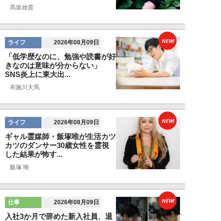
髙坂雄貴
NEW!
ライフ
2026年08月09日
「低学歴なのに、勉強や読書が好
きなのは意味が分からない」
SNS炎上に東大出...
布施川天馬
NEW!
ライフ
2026年08月09日
ギャル霊媒師・飯塚唯が生活カツ
カツのダンサー30歳女性を霊視
した結果が怖す...
飯塚 唯
NEW!
仕事
2026年08月09日
入社3か月で辞めた新入社員、退