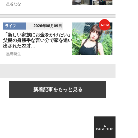
星谷なな
NEW!
ライフ
2026年08月09日
「新しい家族にお金をかけたい」
父親の身勝手な言い分で家を追い
出された22才...
黒島暁生
新着記事をもっと見る
▲
PAGE TOP