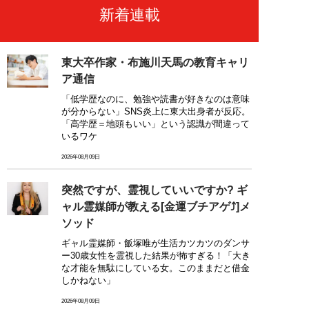
新着連載
東大卒作家・布施川天馬の教育キャリ
ア通信
「低学歴なのに、勉強や読書が好きなのは意味
が分からない」SNS炎上に東大出身者が反応。
「高学歴＝地頭もいい」という認識が間違って
いるワケ
2026年08月09日
突然ですが、霊視していいですか? ギ
ャル霊媒師が教える[金運ブチアゲ⤴]メ
ソッド
ギャル霊媒師・飯塚唯が生活カツカツのダンサ
ー30歳女性を霊視した結果が怖すぎる！「大き
な才能を無駄にしている女。このままだと借金
しかねない」
2026年08月09日