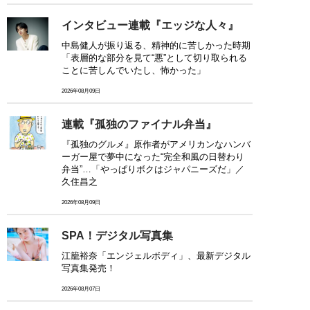
インタビュー連載『エッジな人々』
中島健人が振り返る、精神的に苦しかった時期
「表層的な部分を見て“悪”として切り取られる
ことに苦しんでいたし、怖かった」
2026年08月09日
連載『孤独のファイナル弁当』
『孤独のグルメ』原作者がアメリカンなハンバ
ーガー屋で夢中になった“完全和風の日替わり
弁当”…「やっぱりボクはジャパニーズだ」／
久住昌之
2026年08月09日
SPA！デジタル写真集
江籠裕奈「エンジェルボディ」、最新デジタル
写真集発売！
2026年08月07日