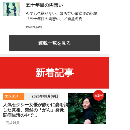
五十年目の両想い
今でも色褪せない、ほろ苦い放課後の記憶
『五十年目の両想い』／新堂冬樹
2026年08月07日
連載一覧を見る
新着記事
NEW!
エンタメ
2026年08月09日
人気セクシー女優が静かに姿を消
した真相。突然の「がん」発覚、
闘病生活の中で...
髙坂雄貴