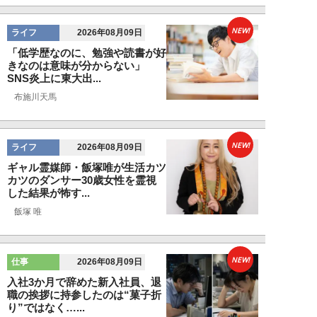
NEW!
ライフ
2026年08月09日
「低学歴なのに、勉強や読書が好
きなのは意味が分からない」
SNS炎上に東大出...
布施川天馬
NEW!
ライフ
2026年08月09日
ギャル霊媒師・飯塚唯が生活カツ
カツのダンサー30歳女性を霊視
した結果が怖す...
飯塚 唯
NEW!
仕事
2026年08月09日
入社3か月で辞めた新入社員、退
職の挨拶に持参したのは“菓子折
り”ではなく…...