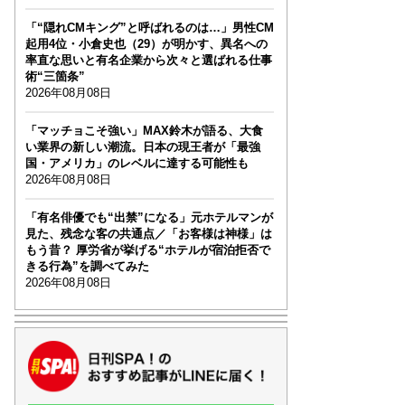
「“隠れCMキング”と呼ばれるのは…」男性CM
起用4位・小倉史也（29）が明かす、異名への
率直な思いと有名企業から次々と選ばれる仕事
術“三箇条”
2026年08月08日
「マッチョこそ強い」MAX鈴木が語る、大食
い業界の新しい潮流。日本の現王者が「最強
国・アメリカ」のレベルに達する可能性も
2026年08月08日
「有名俳優でも“出禁”になる」元ホテルマンが
見た、残念な客の共通点／「お客様は神様」は
もう昔？ 厚労省が挙げる“ホテルが宿泊拒否で
きる行為”を調べてみた
2026年08月08日