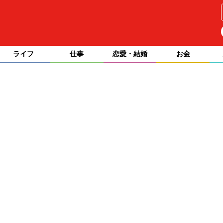
ライフ
仕事
恋愛・結婚
お金