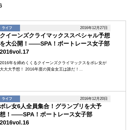
6
2016年12月27日
ライフ
クイーンズクライマックススペシャル予想
を大公開！――SPA！ボートレース女子部
2016vol.17
2016年を締めくくるクイーンズクライマックスをボレ女が
大大大予想！ 2016年度の賞金女王は誰だ！...
2016年12月20日
ライフ
ボレ女6人全員集合！グランプリを大予
想！――SPA！ボートレース女子部
2016vol.16