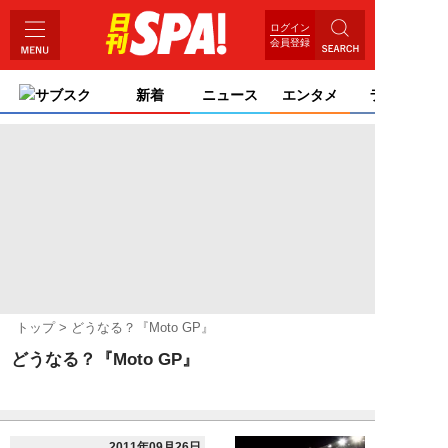
ログイン
会員登録
サブスク
新着
ニュース
エンタメ
ライフ
トップ
どうなる？『Moto GP』
どうなる？『Moto GP』
2011年09月26日