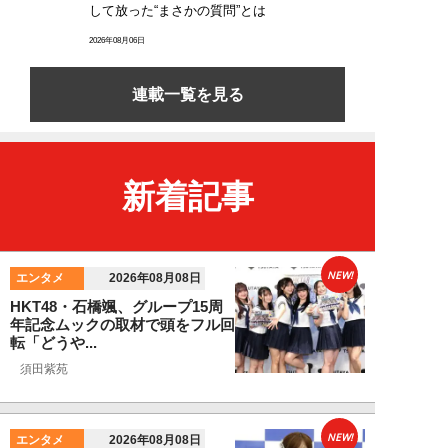
して放った“まさかの質問”とは
2026年08月06日
連載一覧を見る
新着記事
NEW!
エンタメ
2026年08月08日
HKT48・石橋颯、グループ15周
年記念ムックの取材で頭をフル回
転「どうや...
須田紫苑
NEW!
エンタメ
2026年08月08日