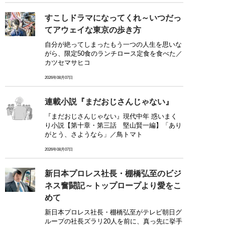
すこしドラマになってくれ～いつだっ
てアウェイな東京の歩き方
自分が絶ってしまったもう一つの人生を思いな
がら、限定50食のランチロース定食を食べた／
カツセマサヒコ
2026年08月07日
連載小説『まだおじさんじゃない』
『まだおじさんじゃない』現代中年 惑いまく
り小説【第十章・第三話 堅山賢一編】「あり
がとう、さようなら」／鳥トマト
2026年08月07日
新日本プロレス社長・棚橋弘至のビジ
ネス奮闘記～トップロープより愛をこ
めて
新日本プロレス社長・棚橋弘至がテレビ朝日グ
ループの社長ズラリ20人を前に、真っ先に挙手