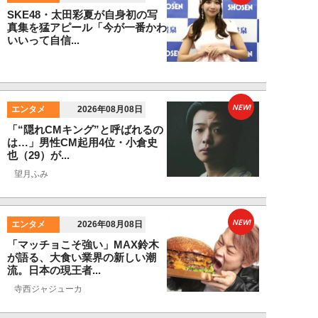
SKE48・太田彩夏が自身初の写
真集を猛アピール「今が一番かわ
いいって自信...
NEW!
エンタメ
2026年08月08日
「“隠れCMキング”と呼ばれるの
は…」男性CM起用4位・小倉史
也（29）が...
望月ふみ
NEW!
エンタメ
2026年08月08日
「マッチョこそ強い」MAX鈴木
が語る、大食い業界の新しい潮
流。日本の現王者...
寺西ジャジューカ