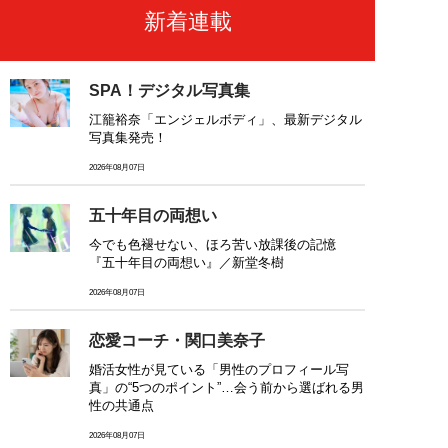
新着連載
SPA！デジタル写真集
江籠裕奈「エンジェルボディ」、最新デジタル
写真集発売！
2026年08月07日
五十年目の両想い
今でも色褪せない、ほろ苦い放課後の記憶
『五十年目の両想い』／新堂冬樹
2026年08月07日
恋愛コーチ・関口美奈子
婚活女性が見ている「男性のプロフィール写
真」の“5つのポイント”…会う前から選ばれる男
性の共通点
2026年08月07日