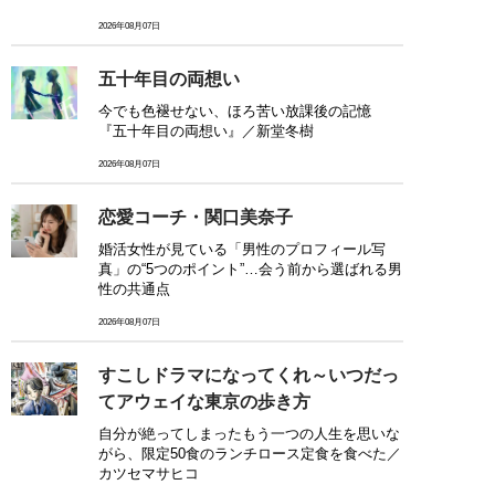
2026年08月07日
五十年目の両想い
今でも色褪せない、ほろ苦い放課後の記憶
『五十年目の両想い』／新堂冬樹
2026年08月07日
恋愛コーチ・関口美奈子
婚活女性が見ている「男性のプロフィール写
真」の“5つのポイント”…会う前から選ばれる男
性の共通点
2026年08月07日
すこしドラマになってくれ～いつだっ
てアウェイな東京の歩き方
自分が絶ってしまったもう一つの人生を思いな
がら、限定50食のランチロース定食を食べた／
カツセマサヒコ