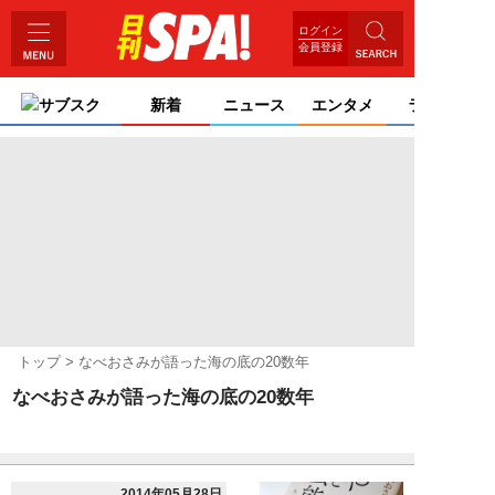
ログイン
会員登録
サブスク
新着
ニュース
エンタメ
ライフ
トップ
なべおさみが語った海の底の20数年
なべおさみが語った海の底の20数年
2014年05月28日