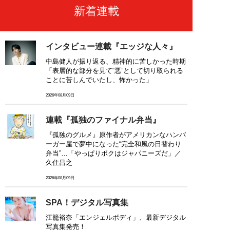
新着連載
インタビュー連載『エッジな人々』
中島健人が振り返る、精神的に苦しかった時期
「表層的な部分を見て“悪”として切り取られる
ことに苦しんでいたし、怖かった」
2026年08月09日
連載『孤独のファイナル弁当』
『孤独のグルメ』原作者がアメリカンなハンバ
ーガー屋で夢中になった“完全和風の日替わり
弁当”…「やっぱりボクはジャパニーズだ」／
久住昌之
2026年08月09日
SPA！デジタル写真集
江籠裕奈「エンジェルボディ」、最新デジタル
写真集発売！