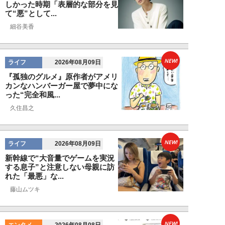
しかった時期「表層的な部分を見
て“悪”として...
細谷美香
NEW!
ライフ
2026年08月09日
『孤独のグルメ』原作者がアメリ
カンなハンバーガー屋で夢中にな
った“完全和風...
久住昌之
NEW!
ライフ
2026年08月09日
新幹線で“大音量でゲームを実況
する息子”と注意しない母親に訪
れた「最悪」な...
藤山ムツキ
NEW!
エンタメ