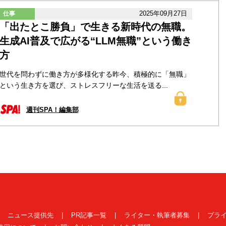
2025年09月27日
仕事
「出たとこ勝負」で生きる新時代の無職。
生成AI普及で広がる“LLM無職”という働き
方
世代を問わずに働き方が多様化する昨今、積極的に「無職」
という生き方を選び、ストレスフリーな生活を送る...
週刊SPA！編集部
|
ニュース提供先
|
PR記事一覧
|
ライター・執筆者募集
|
プラ