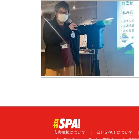
広告掲載について
|
日刊SPA！について