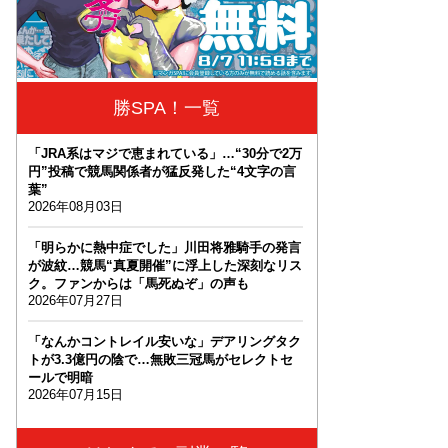
勝SPA！一覧
「JRA系はマジで恵まれている」…“30分で2万
円”投稿で競馬関係者が猛反発した“4文字の言
葉”
2026年08月03日
「明らかに熱中症でした」川田将雅騎手の発言
が波紋…競馬“真夏開催”に浮上した深刻なリス
ク。ファンからは「馬死ぬぞ」の声も
2026年07月27日
「なんかコントレイル安いな」デアリングタク
トが3.3億円の陰で…無敗三冠馬がセレクトセ
ールで明暗
2026年07月15日