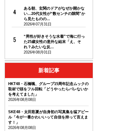
ある朝、玄関のドアがなぜか開かな
い…20代女性が“数センチの隙間”か
ら見たものの...
2026年07月31日
“男性が好きそうな水着”で海に行っ
た25歳女性の意外な結末「え、そ
れ？みたいな反...
2026年08月01日
新着記事
HKT48・石橋颯、グループ15周年記念ムックの
取材で頭をフル回転「どうやったらバレないか
を考えてました」
2026年08月08日
SKE48・太田彩夏が自身初の写真集を猛アピー
ル「今が一番かわいいって自信を持って言えま
す！」
2026年08月08日