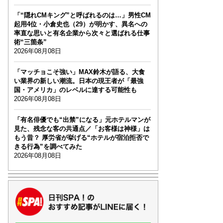
「“隠れCMキング”と呼ばれるのは…」男性CM
起用4位・小倉史也（29）が明かす、異名への
率直な思いと有名企業から次々と選ばれる仕事
術“三箇条”
2026年08月08日
「マッチョこそ強い」MAX鈴木が語る、大食
い業界の新しい潮流。日本の現王者が「最強
国・アメリカ」のレベルに達する可能性も
2026年08月08日
「有名俳優でも“出禁”になる」元ホテルマンが
見た、残念な客の共通点／「お客様は神様」は
もう昔？ 厚労省が挙げる“ホテルが宿泊拒否で
きる行為”を調べてみた
2026年08月08日