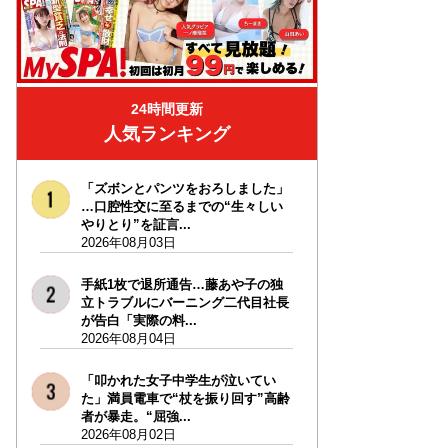
24時間更新
人気ランキング
「ズボンとパンツをおろしました」
…口腔性交に至るまでの“生々しい
やりとり”を証言...
2026年08月03日
手紙1枚で退所通告…藤あや子の独
立トラブルにバーニング二代目社長
が告白「実際の料...
2026年08月04日
「叩かれた女子中学生が泣いてい
た」満員電車で“杖を振り回す”高齢
者が暴走。“屈強...
2026年08月02日