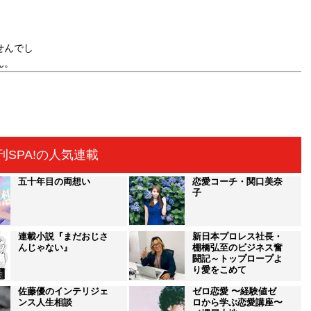
せんでし
ん。
刊SPA!の人気連載
五十年目の両想い
恋愛コーチ・関口美奈
子
連載小説『まだおじさ
新日本プロレス社長・
んじゃない』
棚橋弘至のビジネス奮
闘記～トップロープよ
り愛をこめて
佐藤優のインテリジェ
ゼロ恋愛 〜経験値ゼ
ンス人生相談
ロから学ぶ恋愛講座〜