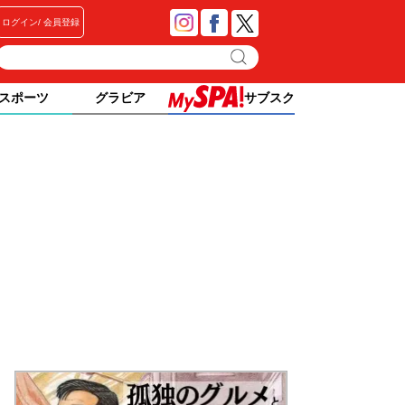
ログイン
会員登録
スポーツ
グラビア
サブスク