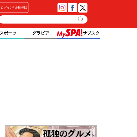
ログイン
会員登録
スポーツ
グラビア
サブスク