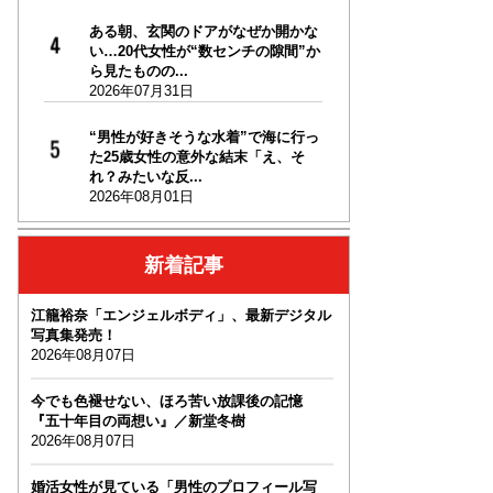
ある朝、玄関のドアがなぜか開かな
い…20代女性が“数センチの隙間”か
ら見たものの...
2026年07月31日
“男性が好きそうな水着”で海に行っ
た25歳女性の意外な結末「え、そ
れ？みたいな反...
2026年08月01日
新着記事
江籠裕奈「エンジェルボディ」、最新デジタル
写真集発売！
2026年08月07日
今でも色褪せない、ほろ苦い放課後の記憶
『五十年目の両想い』／新堂冬樹
2026年08月07日
婚活女性が見ている「男性のプロフィール写