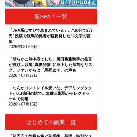
勝SPA！一覧
「JRA系はマジで恵まれている」…“30分で2万
円”投稿で競馬関係者が猛反発した“4文字の言
葉”
2026年08月03日
「明らかに熱中症でした」川田将雅騎手の発言
が波紋…競馬“真夏開催”に浮上した深刻なリス
ク。ファンからは「馬死ぬぞ」の声も
2026年07月27日
「なんかコントレイル安いな」デアリングタク
トが3.3億円の陰で…無敗三冠馬がセレクトセ
ールで明暗
2026年07月15日
はじめての副業一覧
「超円安で外貨を稼ぐ副業術」英語・特別なス