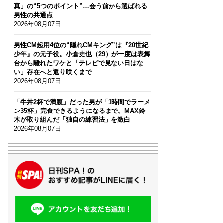
真」の“5つのポイント”…会う前から選ばれる
男性の共通点
2026年08月07日
男性CM起用4位の“隠れCMキング”は『20世紀
少年』の元子役。小倉史也（29）が一度は表舞
台から離れたワケと「テレビで見ない日はな
い」存在へと返り咲くまで
2026年08月07日
「牛丼2杯で満腹」だった男が「1時間でラーメ
ン35杯」完食できるようになるまで。MAX鈴
木が取り組んだ「独自の練習法」を激白
2026年08月07日