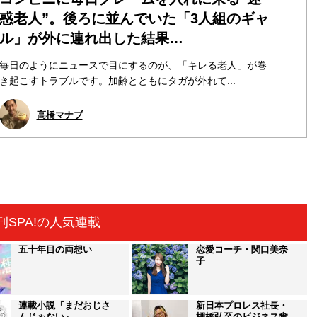
惑老人”。後ろに並んでいた「3人組のギャ
ル」が外に連れ出した結果…
毎日のようにニュースで目にするのが、「キレる老人」が巻
き起こすトラブルです。加齢とともにタガが外れて...
高橋マナブ
刊SPA!の人気連載
五十年目の両想い
恋愛コーチ・関口美奈
子
連載小説『まだおじさ
新日本プロレス社長・
んじゃない』
棚橋弘至のビジネス奮