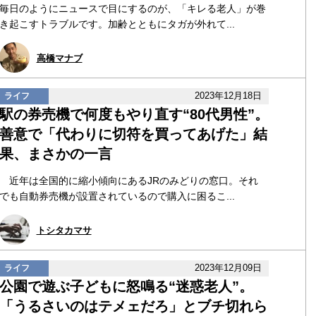
毎日のようにニュースで目にするのが、「キレる老人」が巻
き起こすトラブルです。加齢とともにタガが外れて...
高橋マナブ
2023年12月18日
ライフ
駅の券売機で何度もやり直す“80代男性”。
善意で「代わりに切符を買ってあげた」結
果、まさかの一言
近年は全国的に縮小傾向にあるJRのみどりの窓口。それ
でも自動券売機が設置されているので購入に困るこ...
トシタカマサ
2023年12月09日
ライフ
公園で遊ぶ子どもに怒鳴る“迷惑老人”。
「うるさいのはテメェだろ」とブチ切れら