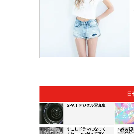
日
SPA！デジタル写真集
すこしドラマになって
くれ～いつだってアウ