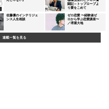
闘記～トップロープよ
り愛をこめて
佐藤優のインテリジェ
ゼロ恋愛 〜経験値ゼ
ンス人生相談
ロから学ぶ恋愛講座〜
／堺屋大地
連載一覧を見る