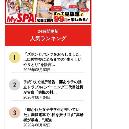
24時間更新
人気ランキング
「ズボンとパンツをおろしました」
…口腔性交に至るまでの“生々しい
やりとり”を証言...
2026年08月03日
手紙1枚で退所通告…藤あや子の独
立トラブルにバーニング二代目社長
が告白「実際の料...
2026年08月04日
「叩かれた女子中学生が泣いてい
た」満員電車で“杖を振り回す”高齢
者が暴走。“屈強...
2026年08月02日