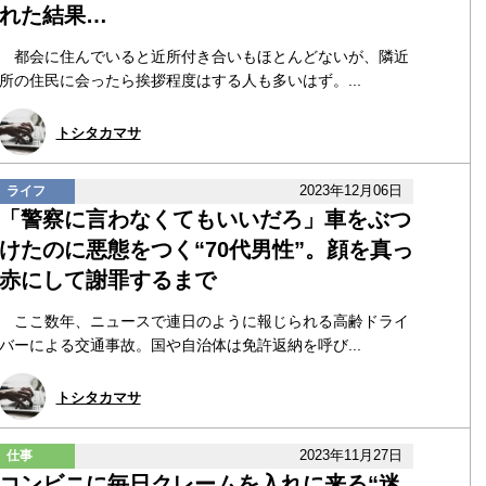
れた結果…
都会に住んでいると近所付き合いもほとんどないが、隣近
所の住民に会ったら挨拶程度はする人も多いはず。...
トシタカマサ
2023年12月06日
ライフ
「警察に言わなくてもいいだろ」車をぶつ
けたのに悪態をつく“70代男性”。顔を真っ
赤にして謝罪するまで
ここ数年、ニュースで連日のように報じられる高齢ドライ
バーによる交通事故。国や自治体は免許返納を呼び...
トシタカマサ
2023年11月27日
仕事
コンビニに毎日クレームを入れに来る“迷