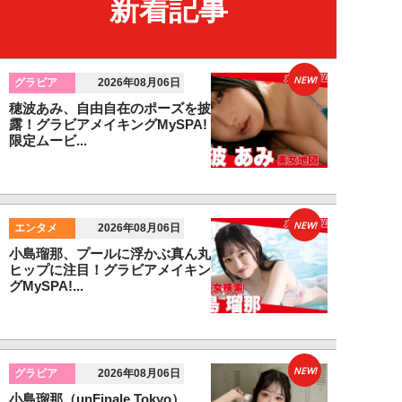
新着記事
NEW!
グラビア
2026年08月06日
穂波あみ、自由自在のポーズを披
露！グラビアメイキングMySPA!
限定ムービ...
NEW!
エンタメ
2026年08月06日
小島瑠那、プールに浮かぶ真ん丸
ヒップに注目！グラビアメイキン
グMySPA!...
NEW!
グラビア
2026年08月06日
小島瑠那（unFinale Tokyo）