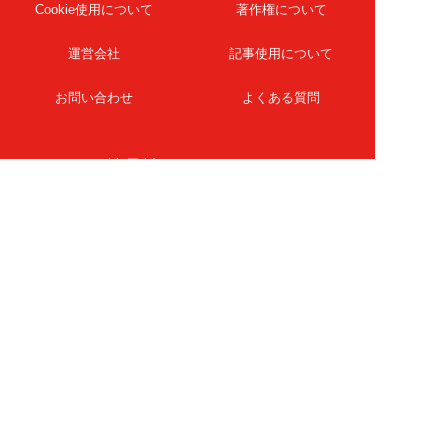
Cookie使用について
著作権について
運営会社
記事使用について
お問い合わせ
よくある質問
扶桑社Webメディア
女子SPA！
天然生活
ESSE ONLINE
日刊Sumai
孤独のグルメ
MAMOR-WEB
マンガSPA!