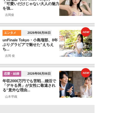
「可愛いだけじゃない大人の魅力
を強...
吉岡俊
NEW!
エンタメ
2026年08月06日
unFinale Tokyo・小島瑠那、8年
ぶりグラビアで魅せた“えちえ
ち...
吉岡 俊
NEW!
恋愛・結婚
2026年08月06日
年収2000万円でも苦戦…婚活で
「デキる男」が女性に敬遠され
る“意外な理由...
山本早織