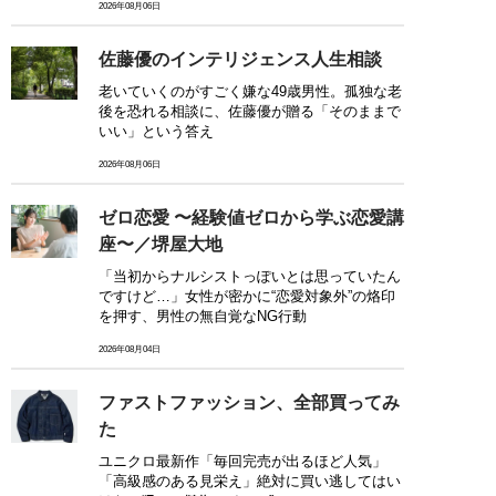
2026年08月06日
佐藤優のインテリジェンス人生相談
老いていくのがすごく嫌な49歳男性。孤独な老
後を恐れる相談に、佐藤優が贈る「そのままで
いい」という答え
2026年08月06日
ゼロ恋愛 〜経験値ゼロから学ぶ恋愛講
座〜／堺屋大地
「当初からナルシストっぽいとは思っていたん
ですけど…」女性が密かに“恋愛対象外”の烙印
を押す、男性の無自覚なNG行動
2026年08月04日
ファストファッション、全部買ってみ
た
ユニクロ最新作「毎回完売が出るほど人気」
「高級感のある見栄え」絶対に買い逃してはい