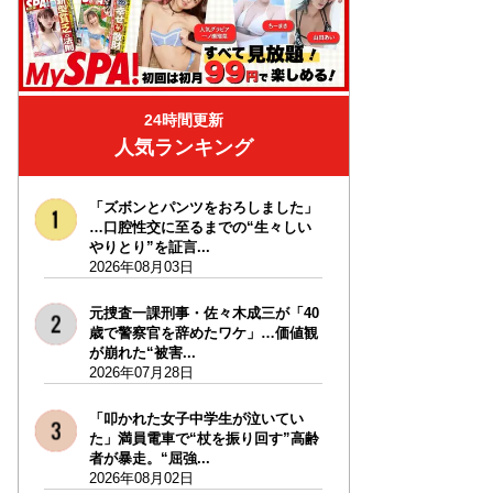
24時間更新
人気ランキング
「ズボンとパンツをおろしました」
…口腔性交に至るまでの“生々しい
やりとり”を証言...
2026年08月03日
元捜査一課刑事・佐々木成三が「40
歳で警察官を辞めたワケ」…価値観
が崩れた“被害...
2026年07月28日
「叩かれた女子中学生が泣いてい
た」満員電車で“杖を振り回す”高齢
者が暴走。“屈強...
2026年08月02日