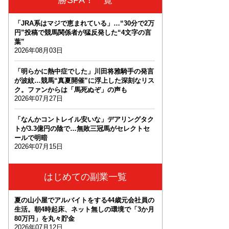
「JRA系はマジで恵まれている」…“30分で2万
円”投稿で競馬関係者が猛反発した“4文字の言
葉”
2026年08月03日
「明らかに熱中症でした」川田将雅騎手の発言
が波紋…競馬“真夏開催”に浮上した深刻なリス
ク。ファンからは「馬死ぬぞ」の声も
2026年07月27日
「なんかコントレイル安いな」デアリングタク
トが3.3億円の陰で…無敗三冠馬がセレクトセ
ールで明暗
2026年07月15日
はじめての副業一覧
夏の山小屋でアルバイトをする44歳元会社員の
生活。朝4時起床、ネット無しの環境で「3か月
80万円」を丸々貯金
2026年07月12日