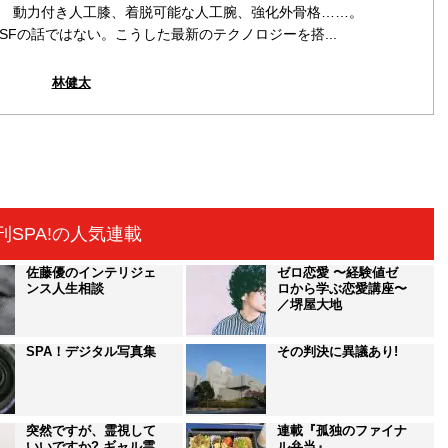
動力付き人工膝、着脱可能な人工腕、強化外骨格……。
SFの話ではない。こうした最新のテクノロジーを搭...
林健太
刊SPA!の人気連載
佐藤優のインテリジェ
ゼロ恋愛 〜経験値ゼ
ンス人生相談
ロから学ぶ恋愛講座〜
／堺屋大地
SPA！デジタル写真集
その判決に異議あり!
突然ですが、霊視して
連載『孤独のファイナ
いいですか? ギャル霊
ル弁当』