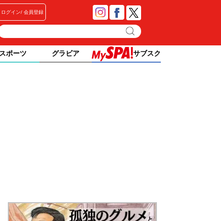
ログイン
会員登録
スポーツ
グラビア
サブスク