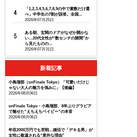
「1,2,3,4,5,6,7,8,9の中で素数だけ選
べ」中学生の7割が誤答。全国...
2026年07月25日
ある朝、玄関のドアがなぜか開かな
い…20代女性が“数センチの隙間”か
ら見たものの...
2026年07月31日
新着記事
小島瑠那（unFinale Tokyo）「可愛いだけじ
ゃない大人の魅力を強みに」【後編】
2026年08月06日
unFinale Tokyo・小島瑠那、8年ぶりグラビア
で魅せた“えちえちベイビー”の本音
2026年08月06日
年収2000万円でも苦戦…婚活で「デキる男」が
女性に敬遠される“意外な理由”