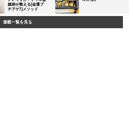
媒師が教える[金運ブ
チアゲ⤴]メソッド
連載一覧を見る