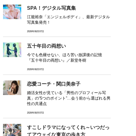
SPA！デジタル写真集
江籠裕奈「エンジェルボディ」、最新デジタル
写真集発売！
2026年08月07日
五十年目の両想い
今でも色褪せない、ほろ苦い放課後の記憶
『五十年目の両想い』／新堂冬樹
2026年08月07日
恋愛コーチ・関口美奈子
婚活女性が見ている「男性のプロフィール写
真」の“5つのポイント”…会う前から選ばれる男
性の共通点
2026年08月07日
すこしドラマになってくれ～いつだっ
てアウェイな東京の歩き方