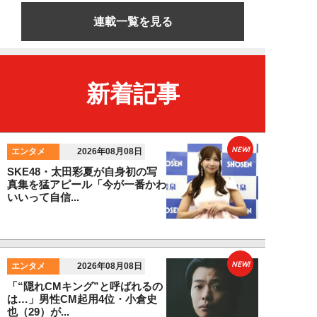
連載一覧を見る
新着記事
NEW!
エンタメ
2026年08月08日
SKE48・太田彩夏が自身初の写
真集を猛アピール「今が一番かわ
いいって自信...
NEW!
エンタメ
2026年08月08日
「“隠れCMキング”と呼ばれるの
は…」男性CM起用4位・小倉史
也（29）が...