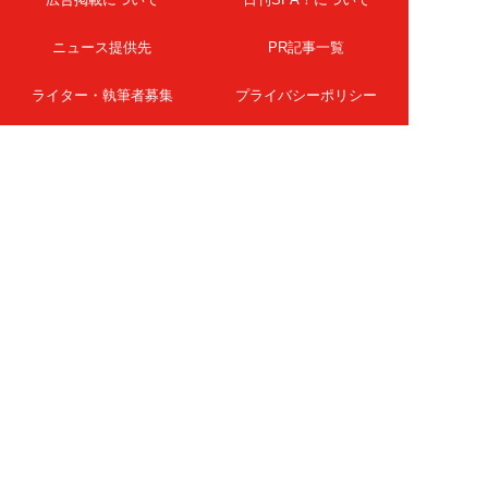
ニュース提供先
PR記事一覧
ライター・執筆者募集
プライバシーポリシー
Cookie使用について
著作権について
運営会社
記事使用について
お問い合わせ
よくある質問
扶桑社Webメディア
女子SPA！
天然生活
ESSE ONLINE
日刊Sumai