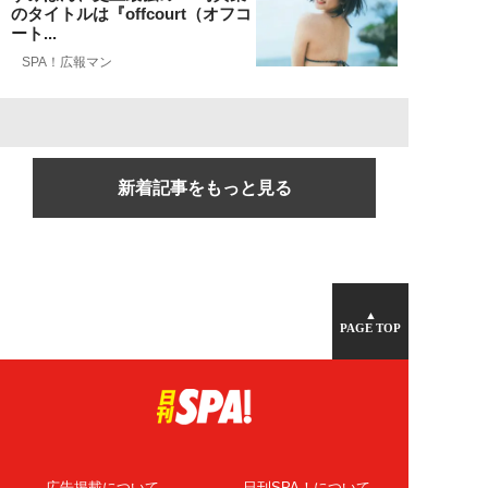
のタイトルは『offcourt（オフコ
ート...
SPA！広報マン
新着記事をもっと見る
▲
PAGE TOP
広告掲載について
日刊SPA！について