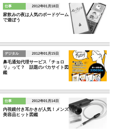
仕事
2012年01月18日
家飲みの夜は人気のボードゲーム
で遊ぼう
デジタル
2012年01月15日
鼻毛通知代理サービス「チョロ
リ」って？ 話題のバカサイト図
鑑
仕事
2012年01月14日
内視鏡付き耳かきが人気！メンズ
美容品ヒット図鑑