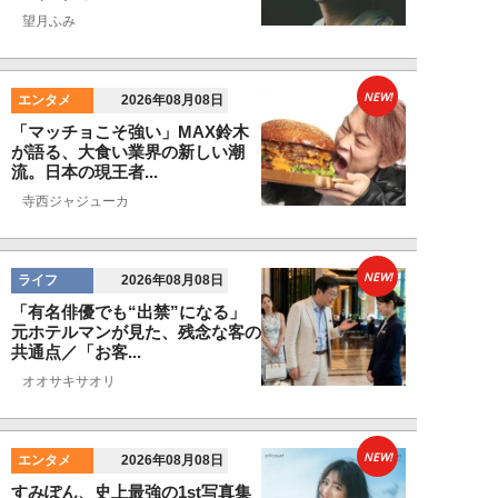
望月ふみ
NEW!
エンタメ
2026年08月08日
「マッチョこそ強い」MAX鈴木
が語る、大食い業界の新しい潮
流。日本の現王者...
寺西ジャジューカ
NEW!
ライフ
2026年08月08日
「有名俳優でも“出禁”になる」
元ホテルマンが見た、残念な客の
共通点／「お客...
オオサキサオリ
NEW!
エンタメ
2026年08月08日
すみぽん、史上最強の1st写真集