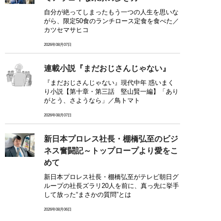
自分が絶ってしまったもう一つの人生を思いな
がら、限定50食のランチロース定食を食べた／
カツセマサヒコ
2026年08月07日
連載小説『まだおじさんじゃない』
『まだおじさんじゃない』現代中年 惑いまく
り小説【第十章・第三話 堅山賢一編】「あり
がとう、さようなら」／鳥トマト
2026年08月07日
新日本プロレス社長・棚橋弘至のビジ
ネス奮闘記～トップロープより愛をこ
めて
新日本プロレス社長・棚橋弘至がテレビ朝日グ
ループの社長ズラリ20人を前に、真っ先に挙手
して放った“まさかの質問”とは
2026年08月06日