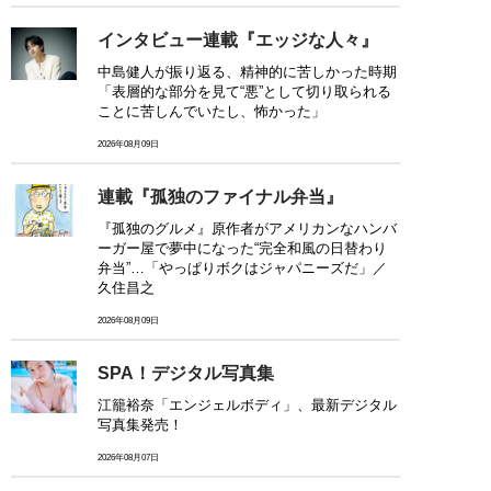
インタビュー連載『エッジな人々』
中島健人が振り返る、精神的に苦しかった時期
「表層的な部分を見て“悪”として切り取られる
ことに苦しんでいたし、怖かった」
2026年08月09日
連載『孤独のファイナル弁当』
『孤独のグルメ』原作者がアメリカンなハンバ
ーガー屋で夢中になった“完全和風の日替わり
弁当”…「やっぱりボクはジャパニーズだ」／
久住昌之
2026年08月09日
SPA！デジタル写真集
江籠裕奈「エンジェルボディ」、最新デジタル
写真集発売！
2026年08月07日