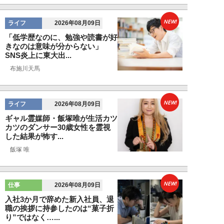
NEW!
ライフ
2026年08月09日
「低学歴なのに、勉強や読書が好
きなのは意味が分からない」
SNS炎上に東大出...
布施川天馬
NEW!
ライフ
2026年08月09日
ギャル霊媒師・飯塚唯が生活カツ
カツのダンサー30歳女性を霊視
した結果が怖す...
飯塚 唯
NEW!
仕事
2026年08月09日
入社3か月で辞めた新入社員、退
職の挨拶に持参したのは“菓子折
り”ではなく…...