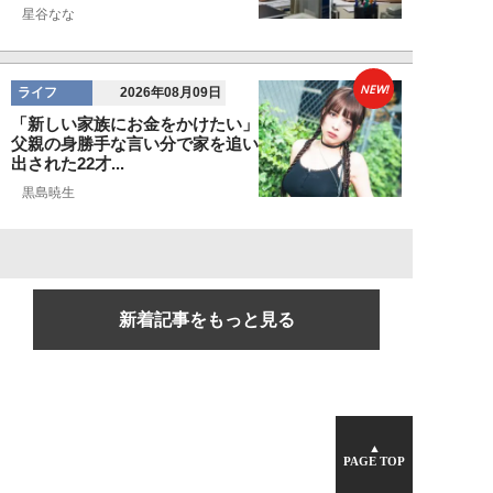
星谷なな
NEW!
ライフ
2026年08月09日
「新しい家族にお金をかけたい」
父親の身勝手な言い分で家を追い
出された22才...
黒島暁生
新着記事をもっと見る
▲
PAGE TOP