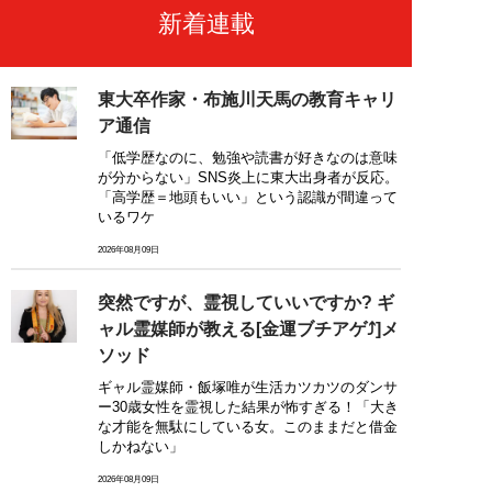
新着連載
東大卒作家・布施川天馬の教育キャリ
ア通信
「低学歴なのに、勉強や読書が好きなのは意味
が分からない」SNS炎上に東大出身者が反応。
「高学歴＝地頭もいい」という認識が間違って
いるワケ
2026年08月09日
突然ですが、霊視していいですか? ギ
ャル霊媒師が教える[金運ブチアゲ⤴]メ
ソッド
ギャル霊媒師・飯塚唯が生活カツカツのダンサ
ー30歳女性を霊視した結果が怖すぎる！「大き
な才能を無駄にしている女。このままだと借金
しかねない」
2026年08月09日