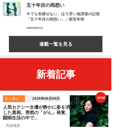
五十年目の両想い
今でも色褪せない、ほろ苦い放課後の記憶
『五十年目の両想い』／新堂冬樹
2026年08月07日
連載一覧を見る
新着記事
NEW!
エンタメ
2026年08月09日
人気セクシー女優が静かに姿を消
した真相。突然の「がん」発覚、
闘病生活の中で...
髙坂雄貴