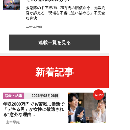
救急隊のドア破壊に26万円の賠償命令。元裁判
官が訴える「現場を不当に追い詰める」不完全
な判決
2026年08月03日
連載一覧を見る
新着記事
NEW!
恋愛・結婚
2026年08月06日
年収2000万円でも苦戦…婚活で
「デキる男」が女性に敬遠され
る“意外な理由...
山本早織