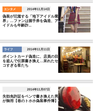
エンタメ
2014年11月14日
偽装が氾濫する「地下アイドル業
界」…ファンは握手券を偽造、ア
イドルも年齢詐...
ライフ
2014年11月11日
ポイントカード偽造に、店員の目
を盗んで伝票書き換え…呆れたセ
コすぎる客たち
2014年11月07日
失効免許証をペンで書き換えた男
が御用【巷のトホホ偽装事件簿】