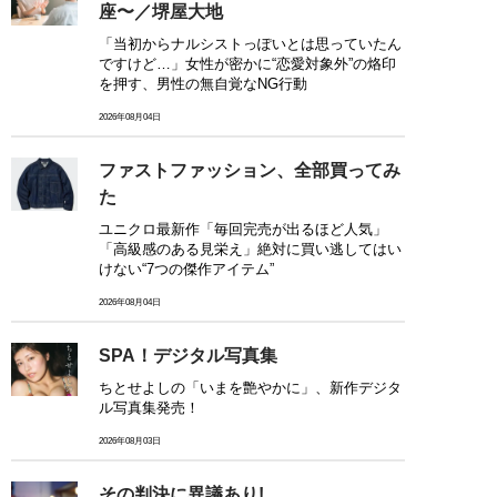
座〜／堺屋大地
「当初からナルシストっぽいとは思っていたん
ですけど…」女性が密かに“恋愛対象外”の烙印
を押す、男性の無自覚なNG行動
2026年08月04日
ファストファッション、全部買ってみ
た
ユニクロ最新作「毎回完売が出るほど人気」
「高級感のある見栄え」絶対に買い逃してはい
けない“7つの傑作アイテム”
2026年08月04日
SPA！デジタル写真集
ちとせよしの「いまを艶やかに」、新作デジタ
ル写真集発売！
2026年08月03日
その判決に異議あり!