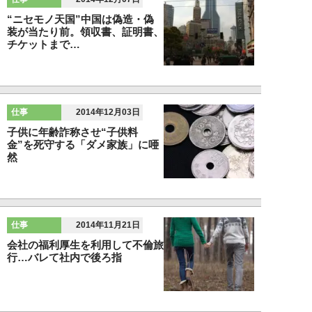
“ニセモノ天国”中国は偽造・偽
装が当たり前。領収書、証明書、
チケットまで…
仕事
2014年12月03日
子供に年齢詐称させ“子供料
金”を死守する「ダメ家族」に唖
然
仕事
2014年11月21日
会社の福利厚生を利用して不倫旅
行…バレて社内で後ろ指