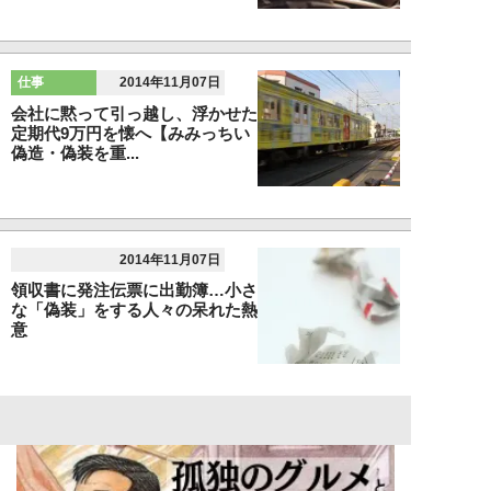
仕事
2014年11月07日
会社に黙って引っ越し、浮かせた
定期代9万円を懐へ【みみっちい
偽造・偽装を重...
2014年11月07日
領収書に発注伝票に出勤簿…小さ
な「偽装」をする人々の呆れた熱
意