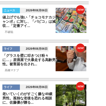
NEW!
ニュース
2026年08月06日
値上げでも強い「チョコモナカジ
ャンボ」に対し、「パピコ」は減
収…「定番アイ...
不破聡
NEW!
ライフ
2026年08月06日
「グラスを壁に叩きつけ粉々
に…」居酒屋で大暴走する高齢男
性。被害届を出され...
高橋マナブ
NEW!
ライフ
2026年08月06日
老いていくのがすごく嫌な49歳
男性。孤独な老後を恐れる相談
に、佐藤優が贈る...