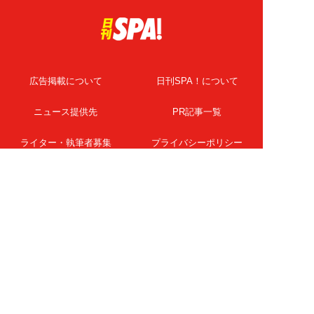
広告掲載について
日刊SPA！について
ニュース提供先
PR記事一覧
ライター・執筆者募集
プライバシーポリシー
Cookie使用について
著作権について
運営会社
記事使用について
お問い合わせ
よくある質問
扶桑社Webメディア